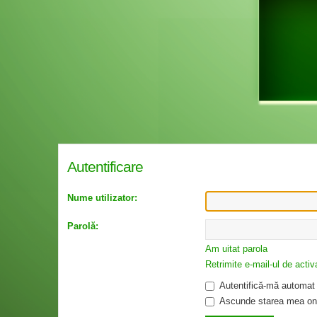
Autentificare
Nume utilizator:
Parolă:
Am uitat parola
Retrimite e-mail-ul de activ
Autentifică-mă automat l
Ascunde starea mea onl