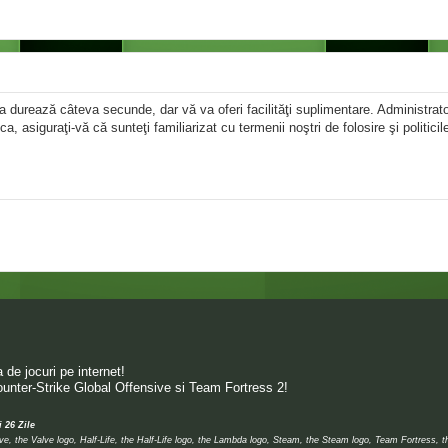
area durează câteva secunde, dar vă va oferi facilităţi suplimentare. Administr
ica, asiguraţi-vă că sunteţi familiarizat cu termenii noştri de folosire şi politici
de jocuri pe internet!
unter-Strike Global Offensive si Team Fortress 2!
i 26 Zile
 the Valve logo, Half-Life, the Half-Life logo, the Lambda logo, Steam, the Steam logo, Team Fortress, 