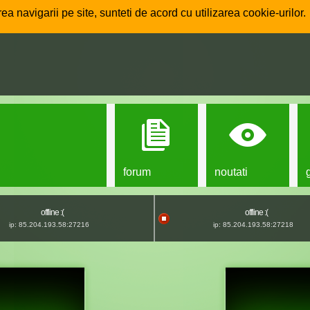
ea navigarii pe site, sunteti de acord cu utilizarea cookie-urilor.
forum
noutati
offline :(
offline :(
ip: 85.204.193.58:27216
ip: 85.204.193.58:27218