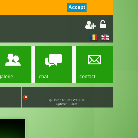
Accept
galerie
chat
contact
ip: 192.168.251.2:10011:
uptime:
users: