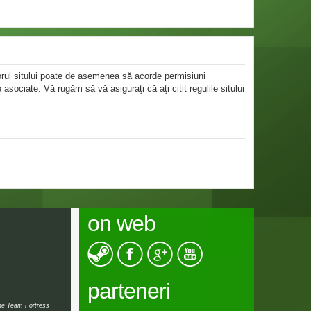
atorul sitului poate de asemenea să acorde permisiuni
le asociate. Vă rugăm să vă asiguraţi că aţi citit regulile sitului
on web
parteneri
the Team Fortress