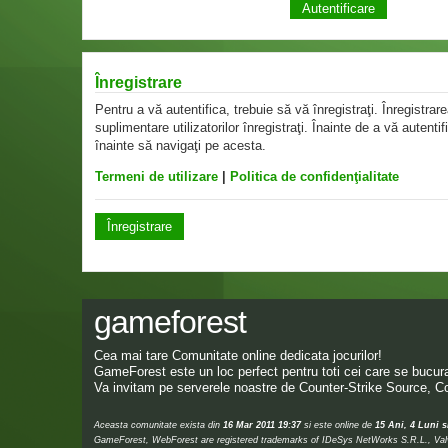
Înregistrare
Pentru a vă autentifica, trebuie să vă înregistraţi. Înregistr
suplimentare utilizatorilor înregistraţi. Înainte de a vă autentif
înainte să navigaţi pe acesta.
Termeni de utilizare
|
Politica de confidenţialitate
Înregistrare
gameforest
Cea mai tare Comunitate online dedicata jocurilor!
GameForest este un loc perfect pentru toti cei care se bucura 
Va invitam pe serverele noastre de Counter-Strike Source, Co
Aceasta comunitate exista din
16 Mar 2011 19:37
si este online de
15 Ani, 4 Luni s
GameForest, WebForest are registered trademarks of IDeSys NetWorks S.R.L., Valve,