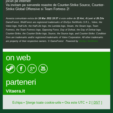
jocuri pe internet!
Va invitam pe serverele noastre de Counter-Strike Source, Counter-
Strike Global Offensive si Team Fortress 2!
Aceasta comunitate exista din
16 Mar 2011 19:37
si este online de
15 Ani, 4 Luni si 26 Zile
GameForest, WebForest are registered trademarks of IDeSys NetWorks S.R.L., Valve, the
Valve logo, Half-Life, the Half-Life logo, the Lambda logo, Steam, the Steam logo, Team
Fortress, the Team Fortress logo, Opposing Force, Day of Defeat, the Day of Defeat logo,
Counter-Strike, the Counter-Strike logo, Source, the Source logo, and Counter-Strike: Condition
Zero are trademarks and/or registered trademarks of Valve Corporation. All other trademarks
are property of their respective owners. © GameForest Powered by
IDeSys NetWorks
on web
parteneri
Vitaera.it
Echipa
•
Şterge toate cookie-urile
• Ora este UTC + 2 [
DST
]