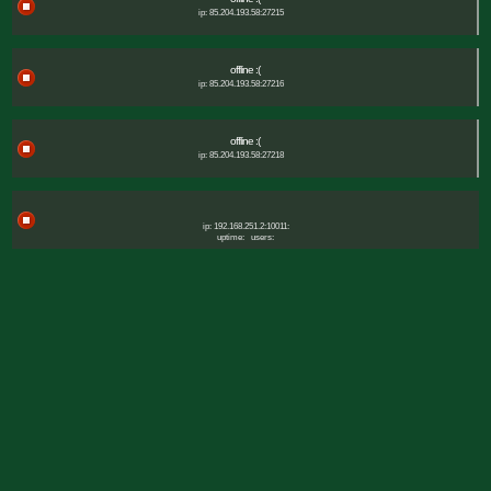
ip: 85.204.193.58:27215
offline :(
ip: 85.204.193.58:27216
offline :(
ip: 85.204.193.58:27218
ip: 192.168.251.2:10011:
uptime:
users: