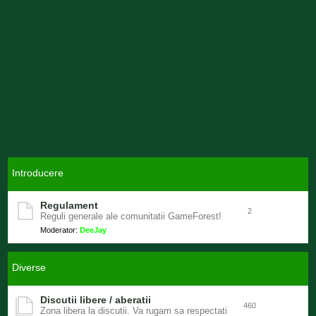
Introducere
Regulament
2
Reguli generale ale comunitatii GameForest!
Moderator:
DeeJay
Diverse
Discutii libere / aberatii
460
Zona libera la discutii. Va rugam sa respectati