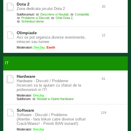
Dota 2
20
Zona dedicata jocului Dota 2
Subforumuri:
Descriere si Noutati
,
Competitii
,
Probleme si Discutii
,
Ghid Dota 2
,
Schimburi iteme
Olimpiade
12
Aici se pot organiza diverse evenimente,
intreceri sau turnee
Moderatori:
DeeJay
,
Eseth
IT
Hardware
61
Hardware - Discutii / Probleme
Incercam sa te ajutam cu sfaturi de la
profesionisti in IT!
Moderator:
DeeJay
Subforum:
Noutati si Opinii Hardware
Software
119
Software - Discutii / Probleme
(Atentie - fara linkuri catre diverse softuri
Crack/Warez! - Primiti BAN instant!)
Moderator:
DeeJay