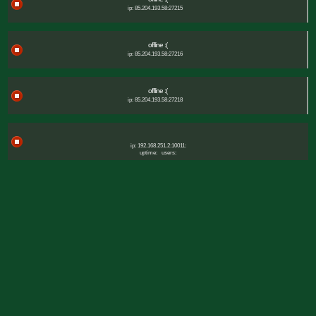
ip: 85.204.193.58:27215
offline :(
ip: 85.204.193.58:27216
offline :(
ip: 85.204.193.58:27218
ip: 192.168.251.2:10011:
uptime:
users: