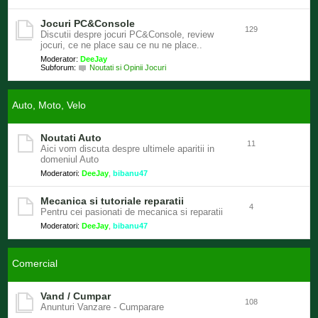
Jocuri PC&Console
129
Discutii despre jocuri PC&Console, review
jocuri, ce ne place sau ce nu ne place..
Moderator:
DeeJay
Subforum:
Noutati si Opinii Jocuri
Auto, Moto, Velo
Noutati Auto
11
Aici vom discuta despre ultimele aparitii in
domeniul Auto
Moderatori:
DeeJay
,
bibanu47
Mecanica si tutoriale reparatii
4
Pentru cei pasionati de mecanica si reparatii
Moderatori:
DeeJay
,
bibanu47
Comercial
Vand / Cumpar
108
Anunturi Vanzare - Cumparare