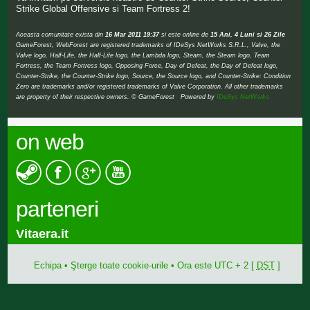
Strike Global Offensive si Team Fortress 2!
Aceasta comunitate exista din
16 Mar 2011 19:37
si este online de
15 Ani, 4 Luni si 26 Zile
GameForest, WebForest are registered trademarks of IDeSys NetWorks S.R.L., Valve, the
Valve logo, Half-Life, the Half-Life logo, the Lambda logo, Steam, the Steam logo, Team
Fortress, the Team Fortress logo, Opposing Force, Day of Defeat, the Day of Defeat logo,
Counter-Strike, the Counter-Strike logo, Source, the Source logo, and Counter-Strike: Condition
Zero are trademarks and/or registered trademarks of Valve Corporation. All other trademarks
are property of their respective owners. © GameForest Powered by
IDeSys NetWorks
on web
parteneri
Vitaera.it
Echipa
•
Şterge toate cookie-urile
• Ora este UTC + 2 [
DST
]