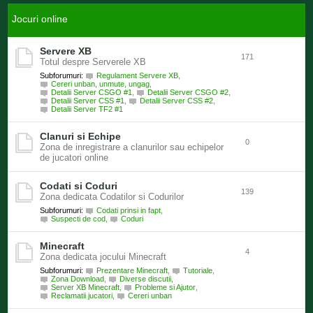
Jocuri online
Servere XB
171
Totul despre Serverele XB
Subforumuri:
Regulament Servere XB
,
Cereri unban, unmute, ungag
,
Detalii Server CSGO #1
,
Detalii Server CSGO #2
,
Detalii Server CSS #1
,
Detalii Server CSS #2
,
Detalii Server TF2 #1
Clanuri si Echipe
0
Zona de inregistrare a clanurilor sau echipelor
de jucatori online
Codati si Coduri
139
Zona dedicata Codatilor si Codurilor
Subforumuri:
Codati prinsi in fapt
,
Suspecti de cod
,
Coduri
Minecraft
4
Zona dedicata jocului Minecraft
Subforumuri:
Prezentare Minecraft
,
Tutoriale
,
Zona Download
,
Diverse discutii
,
Server XB Minecraft
,
Probleme si Ajutor
,
Reclamatii jucatori
,
Cereri unban