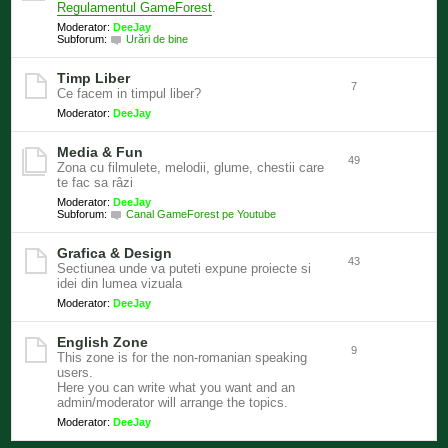
Regulamentul GameForest
.
Moderator:
DeeJay
Subforum:
Urări de bine
Timp Liber
7
Ce facem in timpul liber?
Moderator:
DeeJay
Media & Fun
49
Zona cu filmulete, melodii, glume, chestii care
te fac sa râzi
Moderator:
DeeJay
Subforum:
Canal GameForest pe Youtube
Grafica & Design
43
Sectiunea unde va puteti expune proiecte si
idei din lumea vizuala
Moderator:
DeeJay
English Zone
9
This zone is for the non-romanian speaking
users.
Here you can write what you want and an
admin/moderator will arrange the topics.
Moderator:
DeeJay