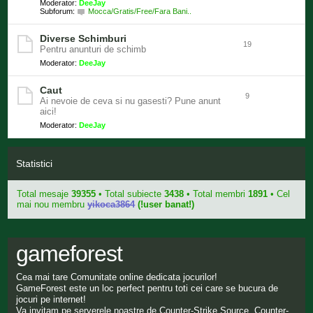
Moderator:
DeeJay
Subforum:
Mocca/Gratis/Free/Fara Bani..
Diverse Schimburi
19
Pentru anunturi de schimb
Moderator:
DeeJay
Caut
9
Ai nevoie de ceva si nu gasesti? Pune anunt
aici!
Moderator:
DeeJay
Statistici
Total mesaje
39355
• Total subiecte
3438
• Total membri
1891
• Cel
mai nou membru
yikoca3864
(!user banat!)
gameforest
Cea mai tare Comunitate online dedicata jocurilor!
GameForest este un loc perfect pentru toti cei care se bucura de
jocuri pe internet!
Va invitam pe serverele noastre de Counter-Strike Source, Counter-