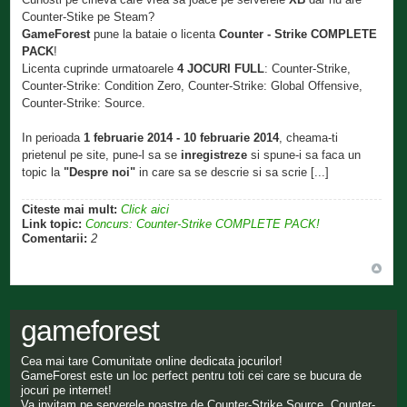
Counter-Stike pe Steam?
GameForest
pune la bataie o licenta
Counter - Strike COMPLETE
PACK
!
Licenta cuprinde urmatoarele
4 JOCURI FULL
: Counter-Strike,
Counter-Strike: Condition Zero, Counter-Strike: Global Offensive,
Counter-Strike: Source.
In perioada
1 februarie 2014 - 10 februarie 2014
, cheama-ti
prietenul pe site, pune-l sa se
inregistreze
si spune-i sa faca un
topic la
"Despre noi"
in care sa se descrie si sa scrie [...]
Citeste mai mult:
Click aici
Link topic:
Concurs: Counter-Strike COMPLETE PACK!
Comentarii:
2
gameforest
Cea mai tare Comunitate online dedicata jocurilor!
GameForest este un loc perfect pentru toti cei care se bucura de
jocuri pe internet!
Va invitam pe serverele noastre de Counter-Strike Source, Counter-