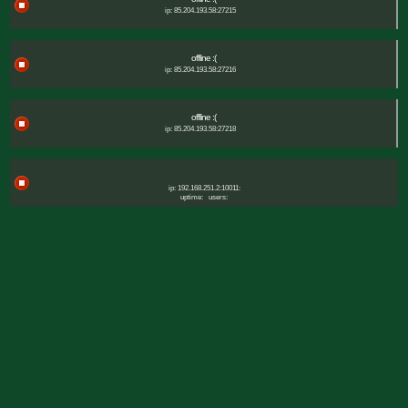
ip: 85.204.193.58:27215
offline :(
ip: 85.204.193.58:27216
offline :(
ip: 85.204.193.58:27218
ip: 192.168.251.2:10011:
uptime:
users: