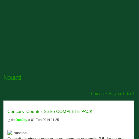
Noutati
1 mesaj • Pagina
1
din
1
Concurs: Counter-Strike COMPLETE PACK!
de
DeeJay
» 01 Feb 2014 11:25
Cunosti pe cineva care vrea sa joace pe serverele
XB
dar nu are