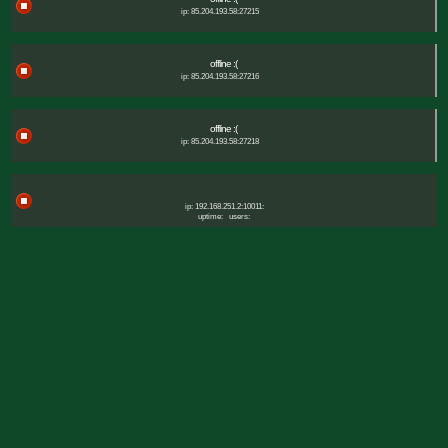
ip: 85.204.193.58:27215
offline :(
ip: 85.204.193.58:27216
offline :(
ip: 85.204.193.58:27218
ip: 192.168.251.2:10011:
uptime:
users: