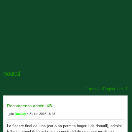
Noutati
1 mesaj • Pagina
1
din
1
Recompensa admini XB
de
DeeJay
» 31 Ian 2015 18:48
La fiecare final de luna (cat o sa permita bugetul de donatii), adminii
full (din grupul Admins) care au peste 60 de ore lunar jucate pe