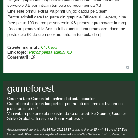
serverele XB vor intra in tombola de recompensa XB.
Cine este primul extras va primii un joc cadou pe Steam.
Pentru adminii care fac parte din grupurile Officers si Helpers, cine
face peste 100 de ore pe serverele XB primeste promovare in rang.
Daca au promovat la Admin full atunci in luna urmatoare, daca fac
peste cele 60 de ore necesare, intra in tombola de r [...]
Citeste mai mult:
Click aici
Link topic:
Recompensa admini XB
Comentarii:
10
gameforest
Cea mai tare Comunitate online dedicata jocurilor!
GameForest este un loc perfect pentru toti cei care se bucura de
jocuri pe internet!
Va invitam pe serverele noastre de Counter-Strike Source, Counter-
Strike Global Offensive si Team Fortress 2!
Aceasta comunitate exista din
16 Mar 2011 19:37
si este online de
15 Ani, 4 Luni si 27 Zile
GameForest, WebForest are registered trademarks of IDeSys NetWorks S.R.L., Valve, the