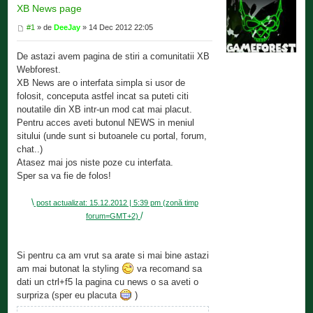
XB News page
#1
» de
DeeJay
» 14 Dec 2012 22:05
De astazi avem pagina de stiri a comunitatii XB
Webforest.
XB News are o interfata simpla si usor de
folosit, conceputa astfel incat sa puteti citi
noutatile din XB intr-un mod cat mai placut.
Pentru acces aveti butonul NEWS in meniul
sitului (unde sunt si butoanele cu portal, forum,
chat..)
Atasez mai jos niste poze cu interfata.
Sper sa va fie de folos!
\
post actualizat: 15.12.2012 | 5:39 pm (zonă timp
/
forum=GMT+2)
Si pentru ca am vrut sa arate si mai bine astazi
am mai butonat la styling
va recomand sa
dati un ctrl+f5 la pagina cu news o sa aveti o
surpriza (sper eu placuta
)