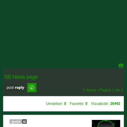
XB News page
Scrie comentarii
1 mesaj • Pagina
1
din
1
Urmăritori:
0
Favorite:
0
Vizualizări:
26442