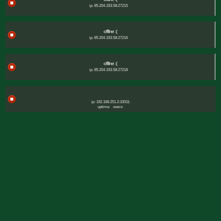
ip: 85.204.193.58:27215
offline :(
ip: 85.204.193.58:27216
offline :(
ip: 85.204.193.58:27218
ip: 192.168.251.2:10011:
uptime:
users: