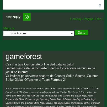
Scrie comentarii
1 mesaj • Pagina
1
din
1
Mergi la:
gameforest
Cea mai tare Comunitate online dedicata jocurilor!
GameForest este un loc perfect pentru toti cei care se bucura de
jocuri pe internet!
Va invitam pe serverele noastre de Counter-Strike Source, Counter-
Strike Global Offensive si Team Fortress 2!
Aceasta comunitate exista din
16 Mar 2011 19:37
si este online de
15 Ani, 4 Luni si 27 Zile
GameForest, WebForest are registered trademarks of IDeSys NetWorks S.R.L., Valve, the
Valve logo, Half-Life, the Half-Life logo, the Lambda logo, Steam, the Steam logo, Team
Fortress, the Team Fortress logo, Opposing Force, Day of Defeat, the Day of Defeat logo,
Counter-Strike, the Counter-Strike logo, Source, the Source logo, and Counter-Strike: Condition
Zero are trademarks and/or registered trademarks of Valve Corporation. All other trademarks