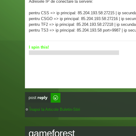
Adresele IP de conectare la servere:
pentru CSS => ip principal: 85.204.193.58:27215 | ip secund
pentru CSGO => ip principal: 85.204.193.58:27216 | ip secu
pentru TF2 => ip principal: 85.204.193.58:27218 | ip secund
pentru TS3 => ip principal: 85.204.193.58 port=9987 | ip se
I spin this!
Scrie comentarii
Înapoi la Articole Buletin-Stiri
gameforest