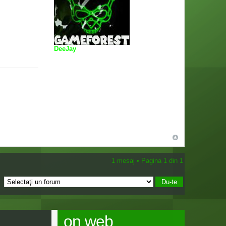
DeeJay
1 mesaj • Pagina
1
din
1
on web