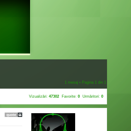
1 mesaj • Pagina
1
din
1
Vizualizări:
47302
Favorite:
0
Urmăritori:
0