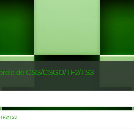
erverele de CSS/CSGO/TF2/TS3
O/TF2/TS3