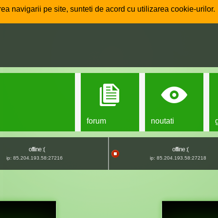
ea navigarii pe site, sunteti de acord cu utilizarea cookie-urilor.
forum
noutati
offline :(
offline :(
ip: 85.204.193.58:27216
ip: 85.204.193.58:27218