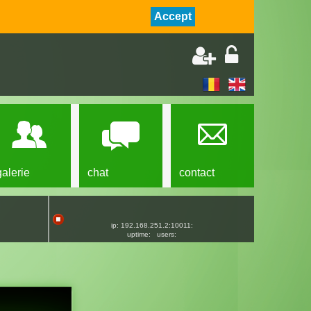
Accept
galerie
chat
contact
ip: 192.168.251.2:10011:
uptime:
users: