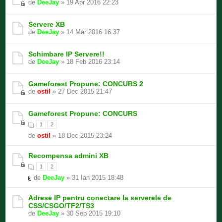
de
DeeJay
» 19 Apr 2016 22:23
Servere XB
de
DeeJay
» 14 Mar 2016 16:37
Schimbare IP Servere!!
de
DeeJay
» 18 Feb 2016 23:14
Gameforest Propune: CONCURS 2
de
ostil
» 27 Dec 2015 21:47
Gameforest Propune: CONCURS
1
2
de
ostil
» 18 Dec 2015 23:24
Recompensa admini XB
1
2
de
DeeJay
» 31 Ian 2015 18:48
Adrese IP pentru conectare la serverele de
CSS/CSGO/TF2/TS3
de
DeeJay
» 30 Sep 2015 19:10