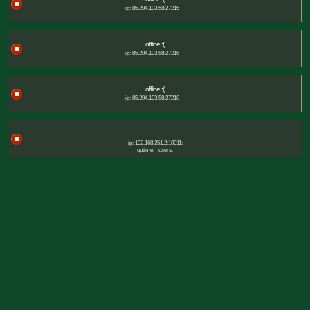
ip: 85.204.193.58:27215
offline :(
ip: 85.204.193.58:27216
offline :(
ip: 85.204.193.58:27218
ip: 192.168.251.2:10011:
uptime:
users: