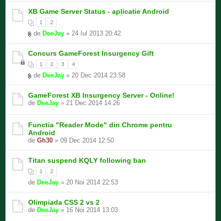
XB Game Server Status - aplicatie Android
1
2
de
DeeJay
» 24 Iul 2013 20:42
Concurs GameForest Insurgency Gift
1
2
3
4
de
DeeJay
» 20 Dec 2014 23:58
GameForest XB Insurgency Server - Online!
de
DeeJay
» 21 Dec 2014 14:26
Functia "Reader Mode" din Chrome pentru
Android
de
Gh30
» 09 Dec 2014 12:50
Titan suspend KQLY following ban
1
2
de
DeeJay
» 20 Noi 2014 22:53
Olimpiada CSS 2 vs 2
de
DeeJay
» 16 Noi 2014 13:03