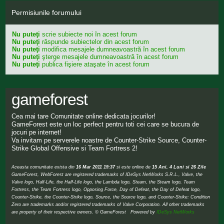
Permisiunile forumului
Nu puteţi
scrie subiecte noi în acest forum
Nu puteţi
răspunde subiectelor din acest forum
Nu puteţi
modifica mesajele dumneavoastră în acest forum
Nu puteţi
şterge mesajele dumneavoastră în acest forum
Nu puteţi
publica fişiere ataşate în acest forum
gameforest
Cea mai tare Comunitate online dedicata jocurilor!
GameForest este un loc perfect pentru toti cei care se bucura de
jocuri pe internet!
Va invitam pe serverele noastre de Counter-Strike Source, Counter-
Strike Global Offensive si Team Fortress 2!
Aceasta comunitate exista din
16 Mar 2011 19:37
si este online de
15 Ani, 4 Luni si 26 Zile
GameForest, WebForest are registered trademarks of IDeSys NetWorks S.R.L., Valve, the
Valve logo, Half-Life, the Half-Life logo, the Lambda logo, Steam, the Steam logo, Team
Fortress, the Team Fortress logo, Opposing Force, Day of Defeat, the Day of Defeat logo,
Counter-Strike, the Counter-Strike logo, Source, the Source logo, and Counter-Strike: Condition
Zero are trademarks and/or registered trademarks of Valve Corporation. All other trademarks
are property of their respective owners. © GameForest Powered by
IDeSys NetWorks