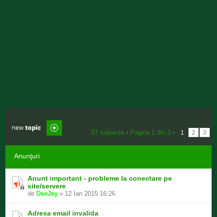
Scrie un subiect
nou
57 subiecte •
Pagina
1
din
3
•
1
2
3
Anunţuri
Anunt important - probleme la conectare pe
site/servere
de
DeeJay
» 12 Ian 2015 16:26
Adresa email invalida