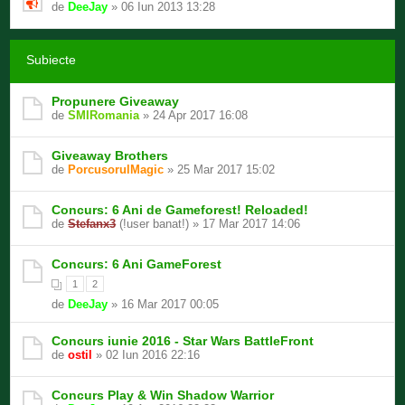
de
DeeJay
» 06 Iun 2013 13:28
Subiecte
Propunere Giveaway
de
SMIRomania
» 24 Apr 2017 16:08
Giveaway Brothers
de
PorcusorulMagic
» 25 Mar 2017 15:02
Concurs: 6 Ani de Gameforest! Reloaded!
de
Stefanx3
(!user banat!) » 17 Mar 2017 14:06
Concurs: 6 Ani GameForest
1
2
de
DeeJay
» 16 Mar 2017 00:05
Concurs iunie 2016 - Star Wars BattleFront
de
ostil
» 02 Iun 2016 22:16
Concurs Play & Win Shadow Warrior