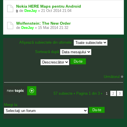
Nokia HERE Maps pentru Android
de
DeeJay
» 21 Oct 2014 21:04
Wolfenstein: The New Order
de
DeeJay
» 15 Mai 2014 21:32
Afişează subiectele din ultimele:
Sortează după
Următorul
Scrie un subiect
nou
57 subiecte •
Pagina
1
din
3
•
1
2
3
Mergi la: