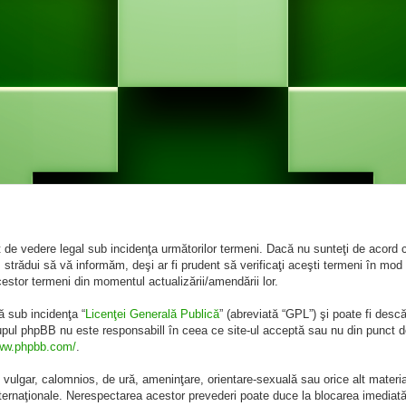
de vedere legal sub incidenţa următorilor termeni. Dacă nu sunteţi de acord cu
rădui să vă informăm, deşi ar fi prudent să verificaţi aceşti termeni în mod 
cestor termeni din momentul actualizării/amendării lor.
ă sub incidenţa “
Licenţei Generală Publică
” (abreviată “GPL”) şi poate fi desc
rupul phpBB nu este responsabill în ceea ce site-ul acceptă sau nu din punct d
www.phpbb.com/
.
 vulgar, calomnios, de ură, ameninţare, orientare-sexuală sau orice alt materia
internaţionale. Nerespectarea acestor prevederi poate duce la blocarea imediată