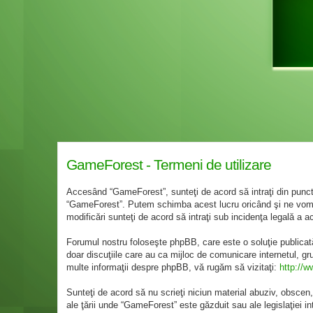
GameForest - Termeni de utilizare
Accesând “GameForest”, sunteţi de acord să intraţi din punct 
“GameForest”. Putem schimba acest lucru oricând şi ne vom st
modificări sunteţi de acord să intraţi sub incidenţa legală a a
Forumul nostru foloseşte phpBB, care este o soluţie publicat
doar discuţiile care au ca mijloc de comunicare internetul, g
multe informaţii despre phpBB, vă rugăm să vizitaţi:
http://
Sunteţi de acord să nu scrieţi niciun material abuziv, obscen,
ale ţării unde “GameForest” este găzduit sau ale legislaţiei 