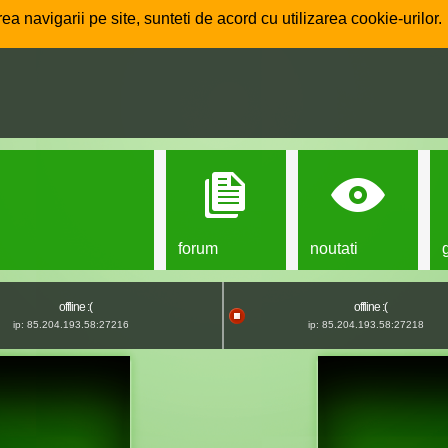
ea navigarii pe site, sunteti de acord cu utilizarea cookie-urilor.
forum
noutati
offline :(
offline :(
ip: 85.204.193.58:27216
ip: 85.204.193.58:27218