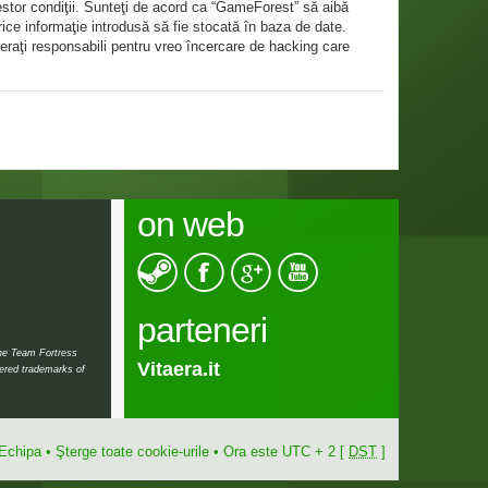
estor condiţii. Sunteţi de acord ca “GameForest” să aibă
rice informaţie introdusă să fie stocată în baza de date.
eraţi responsabili pentru vreo încercare de hacking care
on web
parteneri
the Team Fortress
era.it
Teraristica.ro
tered trademarks of
Echipa
•
Şterge toate cookie-urile
• Ora este UTC + 2 [
DST
]