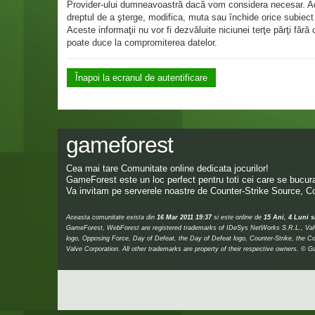
Provider-ului dumneavoastră dacă vom considera necesar. Adres
dreptul de a şterge, modifica, muta sau închide orice subiect 
Aceste informaţii nu vor fi dezvăluite niciunei terţe părţi f
poate duce la compromiterea datelor.
Înapoi la ecranul de autentificare
gameforest
Cea mai tare Comunitate online dedicata jocurilor!
GameForest este un loc perfect pentru toti cei care se bucura 
Va invitam pe serverele noastre de Counter-Strike Source, Co
Aceasta comunitate exista din
16 Mar 2011 19:37
si este online de
15 Ani, 4 Luni s
GameForest, WebForest are registered trademarks of IDeSys NetWorks S.R.L., Valve,
logo, Opposing Force, Day of Defeat, the Day of Defeat logo, Counter-Strike, the Co
Valve Corporation. All other trademarks are property of their respective owners.