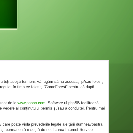
 toţi aceşti termeni, vă rugăm să nu accesaţi şi/sau folosiţi
regulat în timp ce folosiţi “GameForest” pentru că după
ărcat de la
www.phpbb.com
. Software-ul phpBB facilitează
e vedere al conţinutului permis şi/sau a conduitei. Pentru mai
l care poate viola prevederile legale ale ţării dumneavoastră,
 şi permanentă însoţită de notificarea Internet-Service-