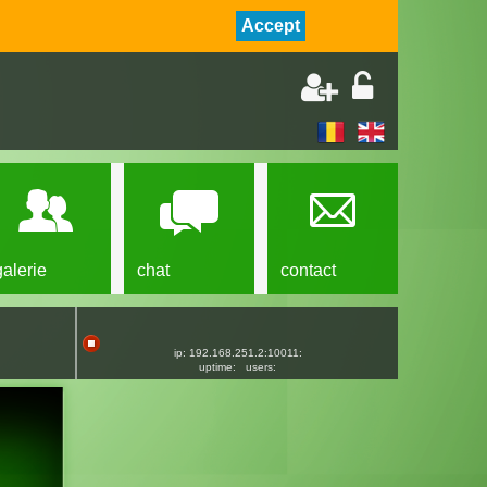
Accept
galerie
chat
contact
ip: 192.168.251.2:10011:
uptime:
users: