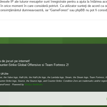
ele IP ale tuturor mesajelor sunt înregistrate pentru a ajuta la întărirea ac
în orice moment în care consideră potrivit. Ca utilizator sunteţi de acord ca o
ără consimţământul dumneavoastră, iar “GameForest” sau phpBB nu pot fi consid
de jocuri pe internet!
unter-Strike Global Offensive si Team Fortress 2!
i 25 Zile
 the Valve logo, Half-Life, the Half-Life logo, the Lambda logo, Steam, the Steam logo, Team Fortress, 
Vita
unter-Strike logo, Source, the Source logo, and Counter-Strike: Condition Zero are trademarks and/or regis
 © GameForest Powered by
IDeSys NetWorks