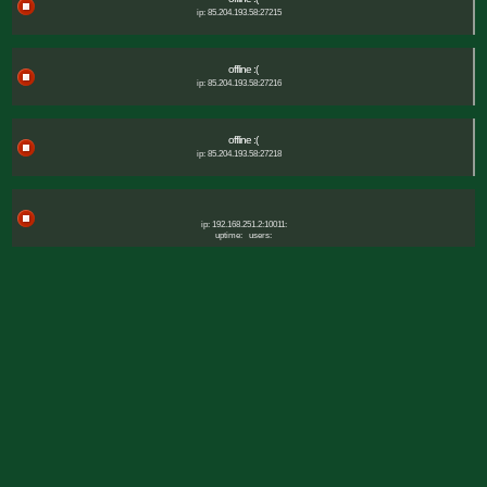
ip: 85.204.193.58:27215
offline :(
ip: 85.204.193.58:27216
offline :(
ip: 85.204.193.58:27218
ip: 192.168.251.2:10011:
uptime:
users: