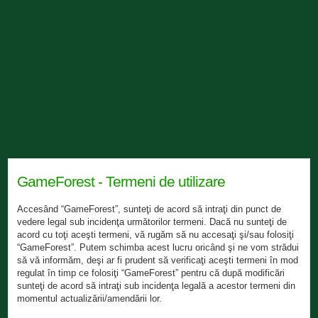
GameForest - Termeni de utilizare
Accesând “GameForest”, sunteţi de acord să intraţi din punct de
vedere legal sub incidenţa următorilor termeni. Dacă nu sunteţi de
acord cu toţi aceşti termeni, vă rugăm să nu accesaţi şi/sau folosiţi
“GameForest”. Putem schimba acest lucru oricând şi ne vom strădui
să vă informăm, deşi ar fi prudent să verificaţi aceşti termeni în mod
regulat în timp ce folosiţi “GameForest” pentru că după modificări
sunteţi de acord să intraţi sub incidenţa legală a acestor termeni din
momentul actualizării/amendării lor.