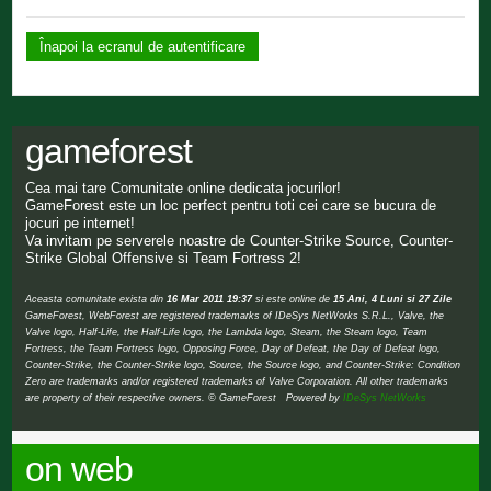
Înapoi la ecranul de autentificare
gameforest
Cea mai tare Comunitate online dedicata jocurilor!
GameForest este un loc perfect pentru toti cei care se bucura de
jocuri pe internet!
Va invitam pe serverele noastre de Counter-Strike Source, Counter-
Strike Global Offensive si Team Fortress 2!
Aceasta comunitate exista din
16 Mar 2011 19:37
si este online de
15 Ani, 4 Luni si 27 Zile
GameForest, WebForest are registered trademarks of IDeSys NetWorks S.R.L., Valve, the
Valve logo, Half-Life, the Half-Life logo, the Lambda logo, Steam, the Steam logo, Team
Fortress, the Team Fortress logo, Opposing Force, Day of Defeat, the Day of Defeat logo,
Counter-Strike, the Counter-Strike logo, Source, the Source logo, and Counter-Strike: Condition
Zero are trademarks and/or registered trademarks of Valve Corporation. All other trademarks
are property of their respective owners. © GameForest Powered by
IDeSys NetWorks
on web