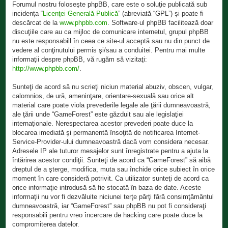
Forumul nostru foloseşte phpBB, care este o soluţie publicată sub
incidenţa “
Licenţei Generală Publică
” (abreviată “GPL”) şi poate fi
descărcat de la
www.phpbb.com
. Software-ul phpBB facilitează doar
discuţiile care au ca mijloc de comunicare internetul, grupul phpBB
nu este responsabill în ceea ce site-ul acceptă sau nu din punct de
vedere al conţinutului permis şi/sau a conduitei. Pentru mai multe
informaţii despre phpBB, vă rugăm să vizitaţi:
http://www.phpbb.com/
.
Sunteţi de acord să nu scrieţi niciun material abuziv, obscen, vulgar,
calomnios, de ură, ameninţare, orientare-sexuală sau orice alt
material care poate viola prevederile legale ale ţării dumneavoastră,
ale ţării unde “GameForest” este găzduit sau ale legislaţiei
internaţionale. Nerespectarea acestor prevederi poate duce la
blocarea imediată şi permanentă însoţită de notificarea Internet-
Service-Provider-ului dumneavoastră dacă vom considera necesar.
Adresele IP ale tuturor mesajelor sunt înregistrate pentru a ajuta la
întărirea acestor condiţii. Sunteţi de acord ca “GameForest” să aibă
dreptul de a şterge, modifica, muta sau închide orice subiect în orice
moment în care consideră potrivit. Ca utilizator sunteţi de acord ca
orice informaţie introdusă să fie stocată în baza de date. Aceste
informaţii nu vor fi dezvăluite niciunei terţe părţi fără consimţământul
dumneavoastră, iar “GameForest” sau phpBB nu pot fi consideraţi
responsabili pentru vreo încercare de hacking care poate duce la
compromiterea datelor.