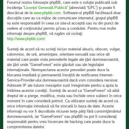
Forumul nostru foloseşte phpBB, care este o soluţie publicată sub
incidenţa “
Licenţei Generală Publică
” (abreviată “GPL”) şi poate fi
descărcat de la
www.phpbb.com
. Software-ul phpBB facilitează doar
discuţiile care au ca mijloc de comunicare internetul, grupul phpBB
nu este responsabill în ceea ce site-ul acceptă sau nu din punct de
vedere al conţinutului permis şi/sau a conduitei. Pentru mai multe
informaţii despre phpBB, vă rugăm să vizitaţi:
http://www.phpbb.com/
.
Sunteţi de acord să nu scrieţi niciun material abuziv, obscen, vulgar,
calomnios, de ură, ameninţare, orientare-sexuală sau orice alt
material care poate viola prevederile legale ale ţării dumneavoastră,
ale ţării unde “GameForest” este găzduit sau ale legislaţiei
internaţionale. Nerespectarea acestor prevederi poate duce la
blocarea imediată şi permanentă însoţită de notificarea Internet-
Service-Provider-ului dumneavoastră dacă vom considera necesar.
Adresele IP ale tuturor mesajelor sunt înregistrate pentru a ajuta la
întărirea acestor condiţii. Sunteţi de acord ca “GameForest” să aibă
dreptul de a şterge, modifica, muta sau închide orice subiect în orice
moment în care consideră potrivit. Ca utilizator sunteţi de acord ca
orice informaţie introdusă să fie stocată în baza de date. Aceste
informaţii nu vor fi dezvăluite niciunei terţe părţi fără consimţământul
dumneavoastră, iar “GameForest” sau phpBB nu pot fi consideraţi
responsabili pentru vreo încercare de hacking care poate duce la
compromiterea datelor.