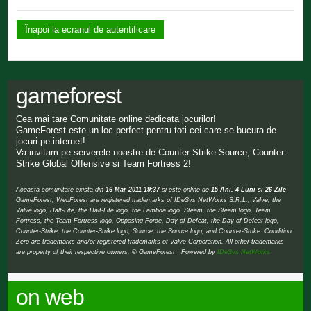
Înapoi la ecranul de autentificare
gameforest
Cea mai tare Comunitate online dedicata jocurilor!
GameForest este un loc perfect pentru toti cei care se bucura de
jocuri pe internet!
Va invitam pe serverele noastre de Counter-Strike Source, Counter-
Strike Global Offensive si Team Fortress 2!
Aceasta comunitate exista din
16 Mar 2011 19:37
si este online de
15 Ani, 4 Luni si 26 Zile
GameForest, WebForest are registered trademarks of IDeSys NetWorks S.R.L., Valve, the
Valve logo, Half-Life, the Half-Life logo, the Lambda logo, Steam, the Steam logo, Team
Fortress, the Team Fortress logo, Opposing Force, Day of Defeat, the Day of Defeat logo,
Counter-Strike, the Counter-Strike logo, Source, the Source logo, and Counter-Strike: Condition
Zero are trademarks and/or registered trademarks of Valve Corporation. All other trademarks
are property of their respective owners. © GameForest Powered by
IDeSys NetWorks
on web