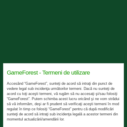
GameForest - Termeni de utilizare
Accesând “GameForest”, sunteţi de acord să intraţi din punct de
vedere legal sub incidenţa următorilor termeni. Dacă nu sunteţi de
acord cu toţi aceşti termeni, vă rugăm să nu accesaţi şi/sau folosiţi
“GameForest”. Putem schimba acest lucru oricând şi ne vom strădui
să vă informăm, deşi ar fi prudent să verificaţi aceşti termeni în mod
regulat în timp ce folosiţi “GameForest” pentru că după modificări
sunteţi de acord să intraţi sub incidenţa legală a acestor termeni din
momentul actualizării/amendării lor.