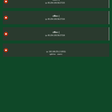
ip: 85.204.193.58:27215
offline :(
ip: 85.204.193.58:27216
offline :(
ip: 85.204.193.58:27218
ip: 192.168.251.2:10011:
uptime:
users: