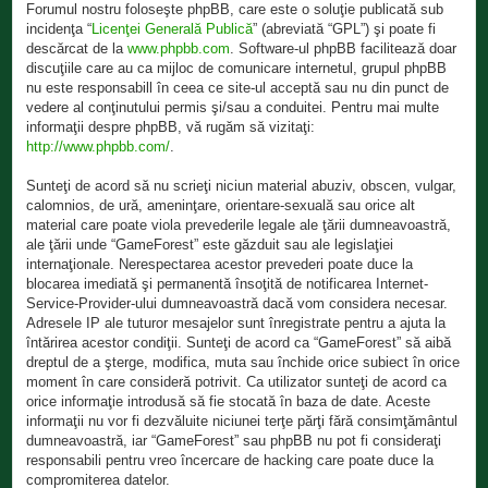
Forumul nostru foloseşte phpBB, care este o soluţie publicată sub
incidenţa “
Licenţei Generală Publică
” (abreviată “GPL”) şi poate fi
descărcat de la
www.phpbb.com
. Software-ul phpBB facilitează doar
discuţiile care au ca mijloc de comunicare internetul, grupul phpBB
nu este responsabill în ceea ce site-ul acceptă sau nu din punct de
vedere al conţinutului permis şi/sau a conduitei. Pentru mai multe
informaţii despre phpBB, vă rugăm să vizitaţi:
http://www.phpbb.com/
.
Sunteţi de acord să nu scrieţi niciun material abuziv, obscen, vulgar,
calomnios, de ură, ameninţare, orientare-sexuală sau orice alt
material care poate viola prevederile legale ale ţării dumneavoastră,
ale ţării unde “GameForest” este găzduit sau ale legislaţiei
internaţionale. Nerespectarea acestor prevederi poate duce la
blocarea imediată şi permanentă însoţită de notificarea Internet-
Service-Provider-ului dumneavoastră dacă vom considera necesar.
Adresele IP ale tuturor mesajelor sunt înregistrate pentru a ajuta la
întărirea acestor condiţii. Sunteţi de acord ca “GameForest” să aibă
dreptul de a şterge, modifica, muta sau închide orice subiect în orice
moment în care consideră potrivit. Ca utilizator sunteţi de acord ca
orice informaţie introdusă să fie stocată în baza de date. Aceste
informaţii nu vor fi dezvăluite niciunei terţe părţi fără consimţământul
dumneavoastră, iar “GameForest” sau phpBB nu pot fi consideraţi
responsabili pentru vreo încercare de hacking care poate duce la
compromiterea datelor.