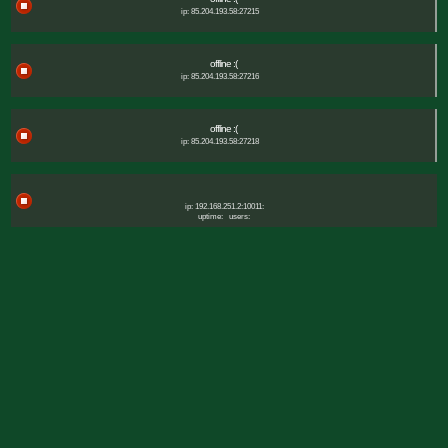
ip: 85.204.193.58:27215
offline :(
ip: 85.204.193.58:27216
offline :(
ip: 85.204.193.58:27218
ip: 192.168.251.2:10011:
uptime:
users: