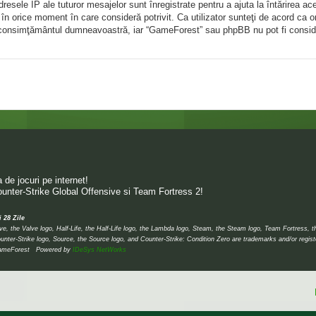
ele IP ale tuturor mesajelor sunt înregistrate pentru a ajuta la întărirea ac
în orice moment în care consideră potrivit. Ca utilizator sunteţi de acord ca o
ără consimţământul dumneavoastră, iar “GameForest” sau phpBB nu pot fi consid
de jocuri pe internet!
unter-Strike Global Offensive si Team Fortress 2!
i 28 Zile
 the Valve logo, Half-Life, the Half-Life logo, the Lambda logo, Steam, the Steam logo, Team Fortress, 
unter-Strike logo, Source, the Source logo, and Counter-Strike: Condition Zero are trademarks and/or regis
 © GameForest Powered by
IDeSys NetWorks