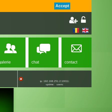
Accept
galerie
chat
contact
ip: 192.168.251.2:10011:
uptime:
users: