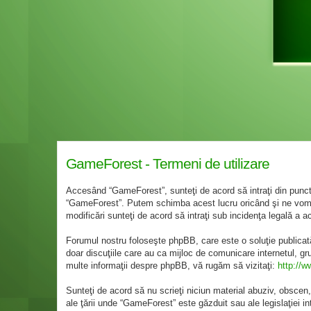
GameForest - Termeni de utilizare
Accesând “GameForest”, sunteţi de acord să intraţi din punct 
“GameForest”. Putem schimba acest lucru oricând şi ne vom st
modificări sunteţi de acord să intraţi sub incidenţa legală a a
Forumul nostru foloseşte phpBB, care este o soluţie publicat
doar discuţiile care au ca mijloc de comunicare internetul, g
multe informaţii despre phpBB, vă rugăm să vizitaţi:
http://
Sunteţi de acord să nu scrieţi niciun material abuziv, obscen,
ale ţării unde “GameForest” este găzduit sau ale legislaţiei 