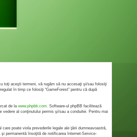
 toţi aceşti termeni, vă rugăm să nu accesaţi şi/sau folosiţi
regulat în timp ce folosiţi “GameForest” pentru că după
ărcat de la
www.phpbb.com
. Software-ul phpBB facilitează
e vedere al conţinutului permis şi/sau a conduitei. Pentru mai
l care poate viola prevederile legale ale ţării dumneavoastră,
 şi permanentă însoţită de notificarea Internet-Service-