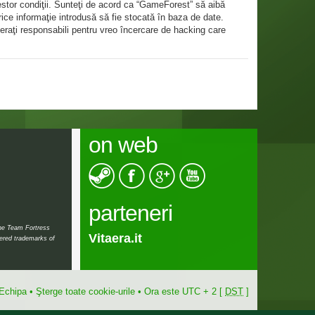
estor condiţii. Sunteţi de acord ca “GameForest” să aibă
rice informaţie introdusă să fie stocată în baza de date.
eraţi responsabili pentru vreo încercare de hacking care
on web
parteneri
the Team Fortress
Vitaera.it
tered trademarks of
Echipa
•
Şterge toate cookie-urile
• Ora este UTC + 2 [
DST
]