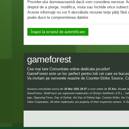
Provider-ului dumneavoastră dacă vom considera necesar. Adres
dreptul de a şterge, modifica, muta sau închide orice subiect 
Aceste informaţii nu vor fi dezvăluite niciunei terţe părţi f
poate duce la compromiterea datelor.
Înapoi la ecranul de autentificare
gameforest
Cea mai tare Comunitate online dedicata jocurilor!
GameForest este un loc perfect pentru toti cei care se bucura 
Va invitam pe serverele noastre de Counter-Strike Source, Co
Aceasta comunitate exista din
16 Mar 2011 19:37
si este online de
15 Ani, 4 Luni s
GameForest, WebForest are registered trademarks of IDeSys NetWorks S.R.L., Valve,
logo, Opposing Force, Day of Defeat, the Day of Defeat logo, Counter-Strike, the Co
Valve Corporation. All other trademarks are property of their respective owners.