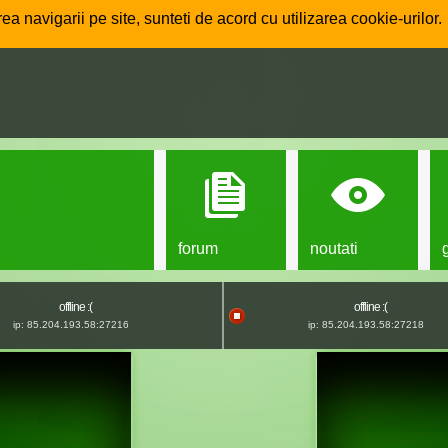
ea navigarii pe site, sunteti de acord cu utilizarea cookie-urilor.
forum
noutati
offline :(
offline :(
ip: 85.204.193.58:27216
ip: 85.204.193.58:27218