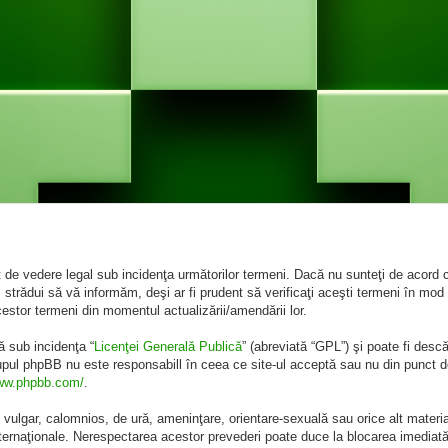
de vedere legal sub incidenţa următorilor termeni. Dacă nu sunteţi de acord cu
rădui să vă informăm, deşi ar fi prudent să verificaţi aceşti termeni în mod 
cestor termeni din momentul actualizării/amendării lor.
ă sub incidenţa “
Licenţei Generală Publică
” (abreviată “GPL”) şi poate fi desc
rupul phpBB nu este responsabill în ceea ce site-ul acceptă sau nu din punct d
www.phpbb.com/
.
 vulgar, calomnios, de ură, ameninţare, orientare-sexuală sau orice alt materia
internaţionale. Nerespectarea acestor prevederi poate duce la blocarea imediată