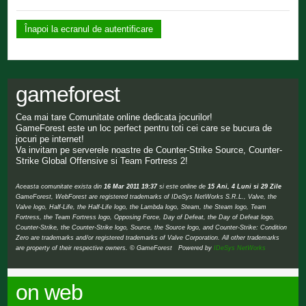
Înapoi la ecranul de autentificare
gameforest
Cea mai tare Comunitate online dedicata jocurilor!
GameForest este un loc perfect pentru toti cei care se bucura de
jocuri pe internet!
Va invitam pe serverele noastre de Counter-Strike Source, Counter-
Strike Global Offensive si Team Fortress 2!
Aceasta comunitate exista din
16 Mar 2011 19:37
si este online de
15 Ani, 4 Luni si 29 Zile
GameForest, WebForest are registered trademarks of IDeSys NetWorks S.R.L., Valve, the
Valve logo, Half-Life, the Half-Life logo, the Lambda logo, Steam, the Steam logo, Team
Fortress, the Team Fortress logo, Opposing Force, Day of Defeat, the Day of Defeat logo,
Counter-Strike, the Counter-Strike logo, Source, the Source logo, and Counter-Strike: Condition
Zero are trademarks and/or registered trademarks of Valve Corporation. All other trademarks
are property of their respective owners. © GameForest Powered by
IDeSys NetWorks
on web