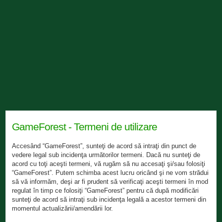
GameForest - Termeni de utilizare
Accesând “GameForest”, sunteţi de acord să intraţi din punct de
vedere legal sub incidenţa următorilor termeni. Dacă nu sunteţi de
acord cu toţi aceşti termeni, vă rugăm să nu accesaţi şi/sau folosiţi
“GameForest”. Putem schimba acest lucru oricând şi ne vom strădui
să vă informăm, deşi ar fi prudent să verificaţi aceşti termeni în mod
regulat în timp ce folosiţi “GameForest” pentru că după modificări
sunteţi de acord să intraţi sub incidenţa legală a acestor termeni din
momentul actualizării/amendării lor.