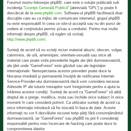
Forumul nostru foloseşte phpBB, care este o soluţie publicată sub
incidenţa “
Licenţei Generală Publică
” (abreviată “GPL”) şi poate fi
descărcat de la
www.phpbb.com
. Software-ul phpBB facilitează doar
discuţiile care au ca mijloc de comunicare internetul, grupul phpBB
nu este responsabill în ceea ce site-ul acceptă sau nu din punct de
vedere al conţinutului permis şi/sau a conduitei. Pentru mai multe
informaţii despre phpBB, vă rugăm să vizitaţi:
http://www.phpbb.com/
.
Sunteţi de acord să nu scrieţi niciun material abuziv, obscen, vulgar,
calomnios, de ură, ameninţare, orientare-sexuală sau orice alt
material care poate viola prevederile legale ale ţării dumneavoastră,
ale ţării unde “GameForest” este găzduit sau ale legislaţiei
internaţionale. Nerespectarea acestor prevederi poate duce la
blocarea imediată şi permanentă însoţită de notificarea Internet-
Service-Provider-ului dumneavoastră dacă vom considera necesar.
Adresele IP ale tuturor mesajelor sunt înregistrate pentru a ajuta la
întărirea acestor condiţii. Sunteţi de acord ca “GameForest” să aibă
dreptul de a şterge, modifica, muta sau închide orice subiect în orice
moment în care consideră potrivit. Ca utilizator sunteţi de acord ca
orice informaţie introdusă să fie stocată în baza de date. Aceste
informaţii nu vor fi dezvăluite niciunei terţe părţi fără consimţământul
dumneavoastră, iar “GameForest” sau phpBB nu pot fi consideraţi
responsabili pentru vreo încercare de hacking care poate duce la
compromiterea datelor.