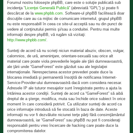
Forumul nostru foloseşte phpBB, care este o soluţie publicată sub
incidenţa “
Licenţei Generală Publică
” (abreviată “GPL”) şi poate fi
descărcat de la
www.phpbb.com
. Software-ul phpBB facilitează doar
discuţiile care au ca mijloc de comunicare internetul, grupul phpBB
nu este responsabill în ceea ce site-ul acceptă sau nu din punct de
vedere al conţinutului permis şi/sau a conduitei. Pentru mai multe
informaţii despre phpBB, vă rugăm să vizitaţi:
http://www.phpbb.com/
.
Sunteţi de acord să nu scrieţi niciun material abuziv, obscen, vulgar,
calomnios, de ură, ameninţare, orientare-sexuală sau orice alt
material care poate viola prevederile legale ale ţării dumneavoastră,
ale ţării unde “GameForest” este găzduit sau ale legislaţiei
internaţionale. Nerespectarea acestor prevederi poate duce la
blocarea imediată şi permanentă însoţită de notificarea Internet-
Service-Provider-ului dumneavoastră dacă vom considera necesar.
Adresele IP ale tuturor mesajelor sunt înregistrate pentru a ajuta la
întărirea acestor condiţii. Sunteţi de acord ca “GameForest” să aibă
dreptul de a şterge, modifica, muta sau închide orice subiect în orice
moment în care consideră potrivit. Ca utilizator sunteţi de acord ca
orice informaţie introdusă să fie stocată în baza de date. Aceste
informaţii nu vor fi dezvăluite niciunei terţe părţi fără consimţământul
dumneavoastră, iar “GameForest” sau phpBB nu pot fi consideraţi
responsabili pentru vreo încercare de hacking care poate duce la
compromiterea datelor.