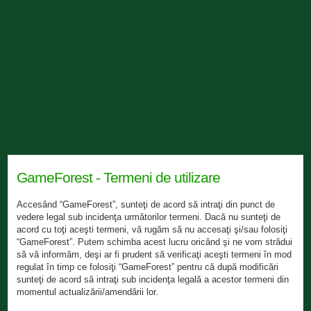
GameForest - Termeni de utilizare
Accesând “GameForest”, sunteţi de acord să intraţi din punct de
vedere legal sub incidenţa următorilor termeni. Dacă nu sunteţi de
acord cu toţi aceşti termeni, vă rugăm să nu accesaţi şi/sau folosiţi
“GameForest”. Putem schimba acest lucru oricând şi ne vom strădui
să vă informăm, deşi ar fi prudent să verificaţi aceşti termeni în mod
regulat în timp ce folosiţi “GameForest” pentru că după modificări
sunteţi de acord să intraţi sub incidenţa legală a acestor termeni din
momentul actualizării/amendării lor.