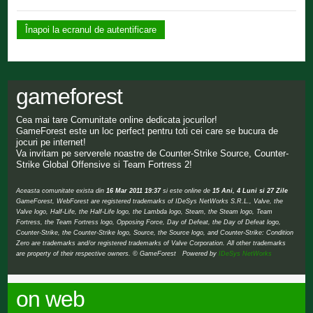
Înapoi la ecranul de autentificare
gameforest
Cea mai tare Comunitate online dedicata jocurilor!
GameForest este un loc perfect pentru toti cei care se bucura de
jocuri pe internet!
Va invitam pe serverele noastre de Counter-Strike Source, Counter-
Strike Global Offensive si Team Fortress 2!
Aceasta comunitate exista din
16 Mar 2011 19:37
si este online de
15 Ani, 4 Luni si 27 Zile
GameForest, WebForest are registered trademarks of IDeSys NetWorks S.R.L., Valve, the
Valve logo, Half-Life, the Half-Life logo, the Lambda logo, Steam, the Steam logo, Team
Fortress, the Team Fortress logo, Opposing Force, Day of Defeat, the Day of Defeat logo,
Counter-Strike, the Counter-Strike logo, Source, the Source logo, and Counter-Strike: Condition
Zero are trademarks and/or registered trademarks of Valve Corporation. All other trademarks
are property of their respective owners. © GameForest Powered by
IDeSys NetWorks
on web