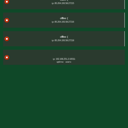
ip: 85.204.193.58:27215
offline :(
ip: 85.204.193.58:27216
offline :(
ip: 85.204.193.58:27218
ip: 192.168.251.2:10011:
uptime:
users: