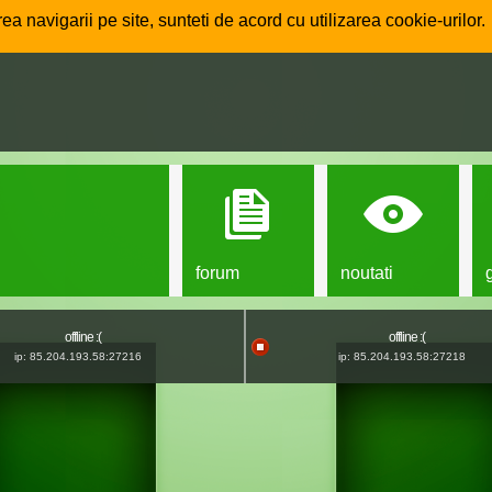
ea navigarii pe site, sunteti de acord cu utilizarea cookie-urilor.
forum
noutati
offline :(
offline :(
ip: 85.204.193.58:27216
ip: 85.204.193.58:27218