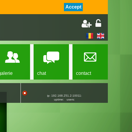
Accept
galerie
chat
contact
ip: 192.168.251.2:10011:
uptime:
users: