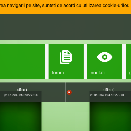
ea navigarii pe site, sunteti de acord cu utilizarea cookie-urilor.
forum
noutati
offline :(
offline :(
ip: 85.204.193.58:27216
ip: 85.204.193.58:27218