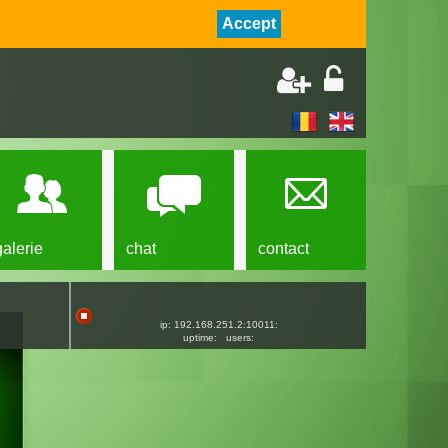
Accept
galerie
chat
contact
ip: 192.168.251.2:10011:
uptime:
users: