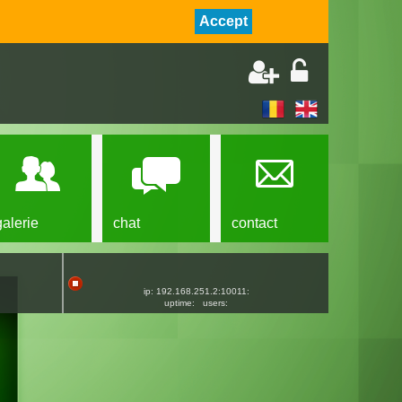
Accept
galerie
chat
contact
ip: 192.168.251.2:10011:
uptime:
users: