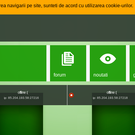
ea navigarii pe site, sunteti de acord cu utilizarea cookie-urilor.
forum
noutati
offline :(
offline :(
ip: 85.204.193.58:27216
ip: 85.204.193.58:27218