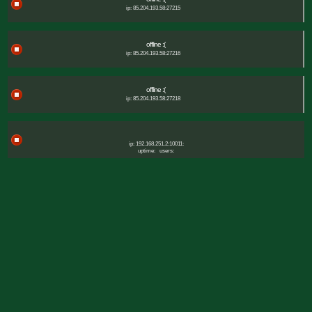
ip: 85.204.193.58:27215
offline :(
ip: 85.204.193.58:27216
offline :(
ip: 85.204.193.58:27218
ip: 192.168.251.2:10011:
uptime:
users: