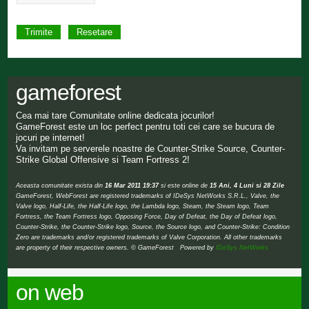
gameforest
Cea mai tare Comunitate online dedicata jocurilor!
GameForest este un loc perfect pentru toti cei care se bucura de
jocuri pe internet!
Va invitam pe serverele noastre de Counter-Strike Source, Counter-
Strike Global Offensive si Team Fortress 2!
Aceasta comunitate exista din
16 Mar 2011 19:37
si este online de
15 Ani, 4 Luni si 28 Zile
GameForest, WebForest are registered trademarks of IDeSys NetWorks S.R.L., Valve, the
Valve logo, Half-Life, the Half-Life logo, the Lambda logo, Steam, the Steam logo, Team
Fortress, the Team Fortress logo, Opposing Force, Day of Defeat, the Day of Defeat logo,
Counter-Strike, the Counter-Strike logo, Source, the Source logo, and Counter-Strike: Condition
Zero are trademarks and/or registered trademarks of Valve Corporation. All other trademarks
are property of their respective owners. © GameForest Powered by
IDeSys NetWorks
on web