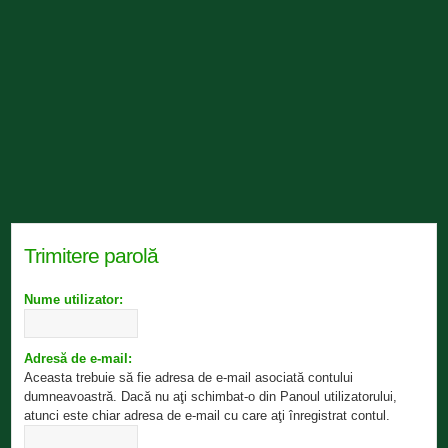
Trimitere parolă
Nume utilizator:
Adresă de e-mail:
Aceasta trebuie să fie adresa de e-mail asociată contului
dumneavoastră. Dacă nu aţi schimbat-o din Panoul utilizatorului,
atunci este chiar adresa de e-mail cu care aţi înregistrat contul.