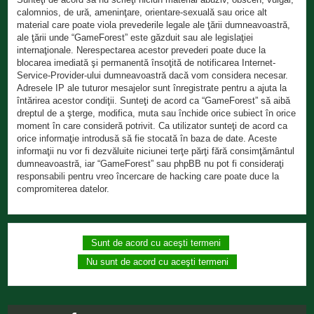
calomnios, de ură, ameninţare, orientare-sexuală sau orice alt
material care poate viola prevederile legale ale ţării dumneavoastră,
ale ţării unde “GameForest” este găzduit sau ale legislaţiei
internaţionale. Nerespectarea acestor prevederi poate duce la
blocarea imediată şi permanentă însoţită de notificarea Internet-
Service-Provider-ului dumneavoastră dacă vom considera necesar.
Adresele IP ale tuturor mesajelor sunt înregistrate pentru a ajuta la
întărirea acestor condiţii. Sunteţi de acord ca “GameForest” să aibă
dreptul de a şterge, modifica, muta sau închide orice subiect în orice
moment în care consideră potrivit. Ca utilizator sunteţi de acord ca
orice informaţie introdusă să fie stocată în baza de date. Aceste
informaţii nu vor fi dezvăluite niciunei terţe părţi fără consimţământul
dumneavoastră, iar “GameForest” sau phpBB nu pot fi consideraţi
responsabili pentru vreo încercare de hacking care poate duce la
compromiterea datelor.