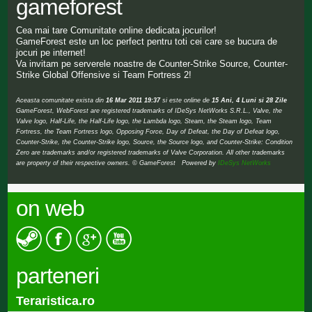
gameforest
Cea mai tare Comunitate online dedicata jocurilor!
GameForest este un loc perfect pentru toti cei care se bucura de
jocuri pe internet!
Va invitam pe serverele noastre de Counter-Strike Source, Counter-
Strike Global Offensive si Team Fortress 2!
Aceasta comunitate exista din
16 Mar 2011 19:37
si este online de
15 Ani, 4 Luni si 28 Zile
GameForest, WebForest are registered trademarks of IDeSys NetWorks S.R.L., Valve, the
Valve logo, Half-Life, the Half-Life logo, the Lambda logo, Steam, the Steam logo, Team
Fortress, the Team Fortress logo, Opposing Force, Day of Defeat, the Day of Defeat logo,
Counter-Strike, the Counter-Strike logo, Source, the Source logo, and Counter-Strike: Condition
Zero are trademarks and/or registered trademarks of Valve Corporation. All other trademarks
are property of their respective owners. © GameForest Powered by
IDeSys NetWorks
on web
parteneri
Teraristica.ro
Au