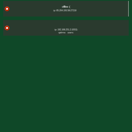
offline :(
ip: 85.204.193.58:27218
ip: 192.168.251.2:10011:
uptime:
users: