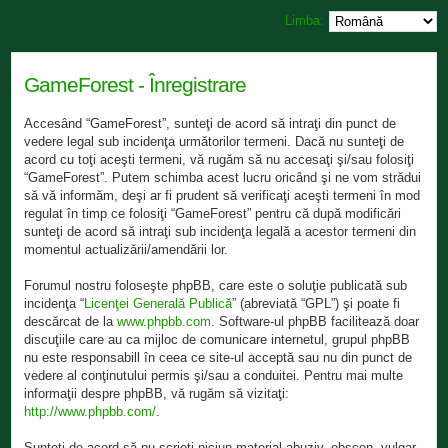
Limba:
GameForest - Înregistrare
Accesând “GameForest”, sunteţi de acord să intraţi din punct de
vedere legal sub incidenţa următorilor termeni. Dacă nu sunteţi de
acord cu toţi aceşti termeni, vă rugăm să nu accesaţi şi/sau folosiţi
“GameForest”. Putem schimba acest lucru oricând şi ne vom strădui
să vă informăm, deşi ar fi prudent să verificaţi aceşti termeni în mod
regulat în timp ce folosiţi “GameForest” pentru că după modificări
sunteţi de acord să intraţi sub incidenţa legală a acestor termeni din
momentul actualizării/amendării lor.
Forumul nostru foloseşte phpBB, care este o soluţie publicată sub
incidenţa “
Licenţei Generală Publică
” (abreviată “GPL”) şi poate fi
descărcat de la
www.phpbb.com
. Software-ul phpBB facilitează doar
discuţiile care au ca mijloc de comunicare internetul, grupul phpBB
nu este responsabill în ceea ce site-ul acceptă sau nu din punct de
vedere al conţinutului permis şi/sau a conduitei. Pentru mai multe
informaţii despre phpBB, vă rugăm să vizitaţi:
http://www.phpbb.com/
.
Sunteţi de acord să nu scrieţi niciun material abuziv, obscen, vulgar,