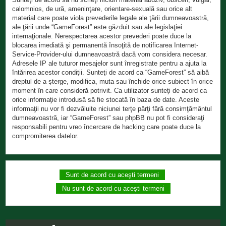
calomnios, de ură, ameninţare, orientare-sexuală sau orice alt
material care poate viola prevederile legale ale ţării dumneavoastră,
ale ţării unde “GameForest” este găzduit sau ale legislaţiei
internaţionale. Nerespectarea acestor prevederi poate duce la
blocarea imediată şi permanentă însoţită de notificarea Internet-
Service-Provider-ului dumneavoastră dacă vom considera necesar.
Adresele IP ale tuturor mesajelor sunt înregistrate pentru a ajuta la
întărirea acestor condiţii. Sunteţi de acord ca “GameForest” să aibă
dreptul de a şterge, modifica, muta sau închide orice subiect în orice
moment în care consideră potrivit. Ca utilizator sunteţi de acord ca
orice informaţie introdusă să fie stocată în baza de date. Aceste
informaţii nu vor fi dezvăluite niciunei terţe părţi fără consimţământul
dumneavoastră, iar “GameForest” sau phpBB nu pot fi consideraţi
responsabili pentru vreo încercare de hacking care poate duce la
compromiterea datelor.