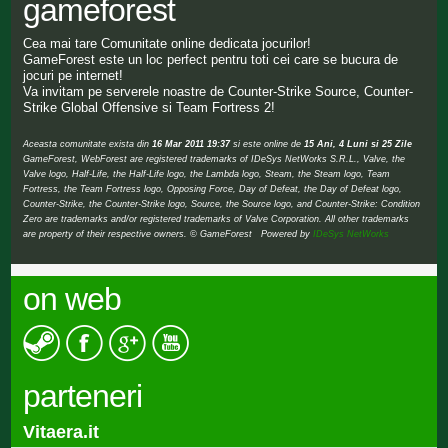
gameforest
Cea mai tare Comunitate online dedicata jocurilor!
GameForest este un loc perfect pentru toti cei care se bucura de
jocuri pe internet!
Va invitam pe serverele noastre de Counter-Strike Source, Counter-
Strike Global Offensive si Team Fortress 2!
Aceasta comunitate exista din
16 Mar 2011 19:37
si este online de
15 Ani, 4 Luni si 25 Zile
GameForest, WebForest are registered trademarks of IDeSys NetWorks S.R.L., Valve, the
Valve logo, Half-Life, the Half-Life logo, the Lambda logo, Steam, the Steam logo, Team
Fortress, the Team Fortress logo, Opposing Force, Day of Defeat, the Day of Defeat logo,
Counter-Strike, the Counter-Strike logo, Source, the Source logo, and Counter-Strike: Condition
Zero are trademarks and/or registered trademarks of Valve Corporation. All other trademarks
are property of their respective owners. © GameForest Powered by
IDeSys NetWorks
on web
parteneri
Vitaera.it