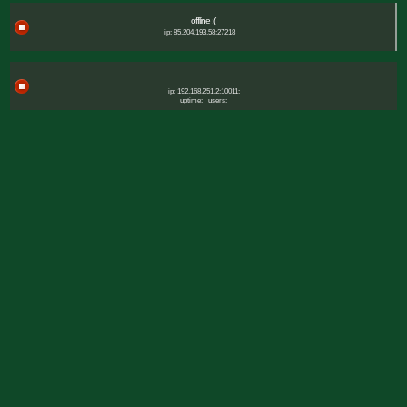
offline :(
ip: 85.204.193.58:27218
ip: 192.168.251.2:10011:
uptime:
users: