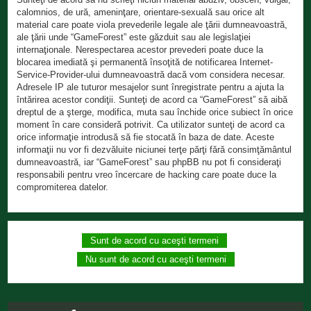
calomnios, de ură, ameninţare, orientare-sexuală sau orice alt
material care poate viola prevederile legale ale ţării dumneavoastră,
ale ţării unde “GameForest” este găzduit sau ale legislaţiei
internaţionale. Nerespectarea acestor prevederi poate duce la
blocarea imediată şi permanentă însoţită de notificarea Internet-
Service-Provider-ului dumneavoastră dacă vom considera necesar.
Adresele IP ale tuturor mesajelor sunt înregistrate pentru a ajuta la
întărirea acestor condiţii. Sunteţi de acord ca “GameForest” să aibă
dreptul de a şterge, modifica, muta sau închide orice subiect în orice
moment în care consideră potrivit. Ca utilizator sunteţi de acord ca
orice informaţie introdusă să fie stocată în baza de date. Aceste
informaţii nu vor fi dezvăluite niciunei terţe părţi fără consimţământul
dumneavoastră, iar “GameForest” sau phpBB nu pot fi consideraţi
responsabili pentru vreo încercare de hacking care poate duce la
compromiterea datelor.