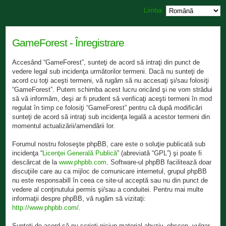
Limba:
GameForest - Înregistrare
Accesând “GameForest”, sunteţi de acord să intraţi din punct de
vedere legal sub incidenţa următorilor termeni. Dacă nu sunteţi de
acord cu toţi aceşti termeni, vă rugăm să nu accesaţi şi/sau folosiţi
“GameForest”. Putem schimba acest lucru oricând şi ne vom strădui
să vă informăm, deşi ar fi prudent să verificaţi aceşti termeni în mod
regulat în timp ce folosiţi “GameForest” pentru că după modificări
sunteţi de acord să intraţi sub incidenţa legală a acestor termeni din
momentul actualizării/amendării lor.
Forumul nostru foloseşte phpBB, care este o soluţie publicată sub
incidenţa “
Licenţei Generală Publică
” (abreviată “GPL”) şi poate fi
descărcat de la
www.phpbb.com
. Software-ul phpBB facilitează doar
discuţiile care au ca mijloc de comunicare internetul, grupul phpBB
nu este responsabill în ceea ce site-ul acceptă sau nu din punct de
vedere al conţinutului permis şi/sau a conduitei. Pentru mai multe
informaţii despre phpBB, vă rugăm să vizitaţi:
http://www.phpbb.com/
.
Sunteţi de acord să nu scrieţi niciun material abuziv, obscen, vulgar,