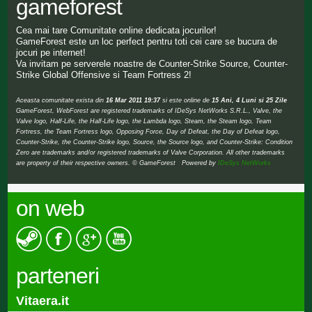
gameforest
Cea mai tare Comunitate online dedicata jocurilor!
GameForest este un loc perfect pentru toti cei care se bucura de
jocuri pe internet!
Va invitam pe serverele noastre de Counter-Strike Source, Counter-
Strike Global Offensive si Team Fortress 2!
Aceasta comunitate exista din
16 Mar 2011 19:37
si este online de
15 Ani, 4 Luni si 25 Zile
GameForest, WebForest are registered trademarks of IDeSys NetWorks S.R.L., Valve, the
Valve logo, Half-Life, the Half-Life logo, the Lambda logo, Steam, the Steam logo, Team
Fortress, the Team Fortress logo, Opposing Force, Day of Defeat, the Day of Defeat logo,
Counter-Strike, the Counter-Strike logo, Source, the Source logo, and Counter-Strike: Condition
Zero are trademarks and/or registered trademarks of Valve Corporation. All other trademarks
are property of their respective owners. © GameForest Powered by
IDeSys NetWorks
on web
parteneri
Vitaera.it