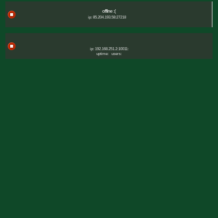
offline :(
ip: 85.204.193.58:27218
ip: 192.168.251.2:10011:
uptime:
users: