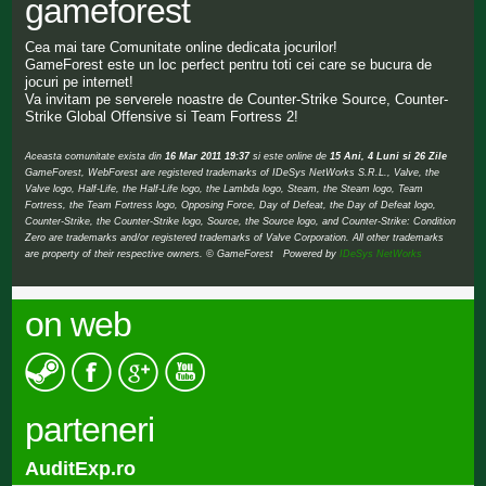
gameforest
Cea mai tare Comunitate online dedicata jocurilor!
GameForest este un loc perfect pentru toti cei care se bucura de
jocuri pe internet!
Va invitam pe serverele noastre de Counter-Strike Source, Counter-
Strike Global Offensive si Team Fortress 2!
Aceasta comunitate exista din
16 Mar 2011 19:37
si este online de
15 Ani, 4 Luni si 26 Zile
GameForest, WebForest are registered trademarks of IDeSys NetWorks S.R.L., Valve, the
Valve logo, Half-Life, the Half-Life logo, the Lambda logo, Steam, the Steam logo, Team
Fortress, the Team Fortress logo, Opposing Force, Day of Defeat, the Day of Defeat logo,
Counter-Strike, the Counter-Strike logo, Source, the Source logo, and Counter-Strike: Condition
Zero are trademarks and/or registered trademarks of Valve Corporation. All other trademarks
are property of their respective owners. © GameForest Powered by
IDeSys NetWorks
on web
parteneri
AuditExp.ro