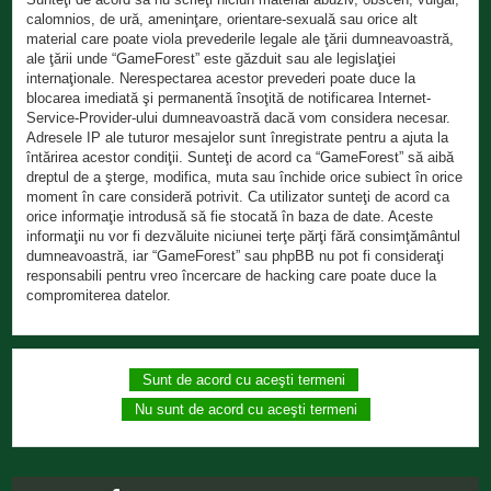
calomnios, de ură, ameninţare, orientare-sexuală sau orice alt
material care poate viola prevederile legale ale ţării dumneavoastră,
ale ţării unde “GameForest” este găzduit sau ale legislaţiei
internaţionale. Nerespectarea acestor prevederi poate duce la
blocarea imediată şi permanentă însoţită de notificarea Internet-
Service-Provider-ului dumneavoastră dacă vom considera necesar.
Adresele IP ale tuturor mesajelor sunt înregistrate pentru a ajuta la
întărirea acestor condiţii. Sunteţi de acord ca “GameForest” să aibă
dreptul de a şterge, modifica, muta sau închide orice subiect în orice
moment în care consideră potrivit. Ca utilizator sunteţi de acord ca
orice informaţie introdusă să fie stocată în baza de date. Aceste
informaţii nu vor fi dezvăluite niciunei terţe părţi fără consimţământul
dumneavoastră, iar “GameForest” sau phpBB nu pot fi consideraţi
responsabili pentru vreo încercare de hacking care poate duce la
compromiterea datelor.