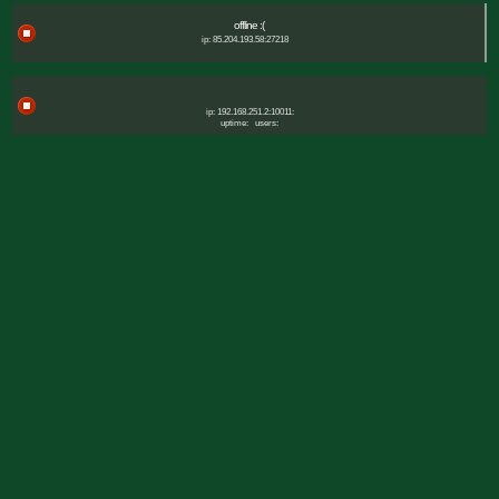
offline :(
ip: 85.204.193.58:27218
ip: 192.168.251.2:10011:
uptime:
users: