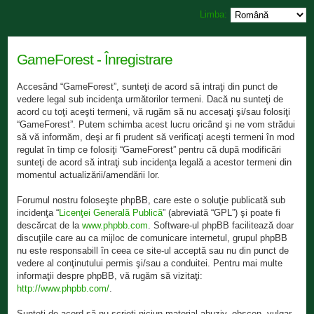
Limba:
GameForest - Înregistrare
Accesând “GameForest”, sunteţi de acord să intraţi din punct de
vedere legal sub incidenţa următorilor termeni. Dacă nu sunteţi de
acord cu toţi aceşti termeni, vă rugăm să nu accesaţi şi/sau folosiţi
“GameForest”. Putem schimba acest lucru oricând şi ne vom strădui
să vă informăm, deşi ar fi prudent să verificaţi aceşti termeni în mod
regulat în timp ce folosiţi “GameForest” pentru că după modificări
sunteţi de acord să intraţi sub incidenţa legală a acestor termeni din
momentul actualizării/amendării lor.
Forumul nostru foloseşte phpBB, care este o soluţie publicată sub
incidenţa “
Licenţei Generală Publică
” (abreviată “GPL”) şi poate fi
descărcat de la
www.phpbb.com
. Software-ul phpBB facilitează doar
discuţiile care au ca mijloc de comunicare internetul, grupul phpBB
nu este responsabill în ceea ce site-ul acceptă sau nu din punct de
vedere al conţinutului permis şi/sau a conduitei. Pentru mai multe
informaţii despre phpBB, vă rugăm să vizitaţi:
http://www.phpbb.com/
.
Sunteţi de acord să nu scrieţi niciun material abuziv, obscen, vulgar,