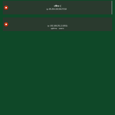
offline :(
ip: 85.204.193.58:27218
ip: 192.168.251.2:10011:
uptime:
users: