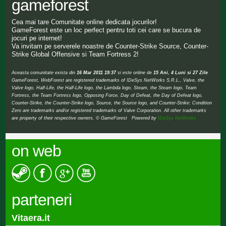
gameforest
Cea mai tare Comunitate online dedicata jocurilor!
GameForest este un loc perfect pentru toti cei care se bucura de
jocuri pe internet!
Va invitam pe serverele noastre de Counter-Strike Source, Counter-
Strike Global Offensive si Team Fortress 2!
Aceasta comunitate exista din
16 Mar 2011 19:37
si este online de
15 Ani, 4 Luni si 27 Zile
GameForest, WebForest are registered trademarks of IDeSys NetWorks S.R.L., Valve, the
Valve logo, Half-Life, the Half-Life logo, the Lambda logo, Steam, the Steam logo, Team
Fortress, the Team Fortress logo, Opposing Force, Day of Defeat, the Day of Defeat logo,
Counter-Strike, the Counter-Strike logo, Source, the Source logo, and Counter-Strike: Condition
Zero are trademarks and/or registered trademarks of Valve Corporation. All other trademarks
are property of their respective owners. © GameForest Powered by
IDeSys NetWorks
on web
parteneri
Vitaera.it