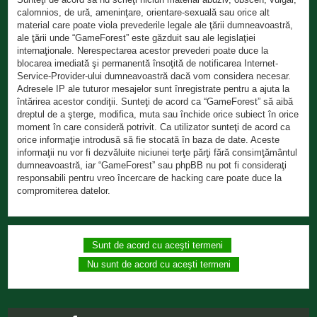
calomnios, de ură, ameninţare, orientare-sexuală sau orice alt
material care poate viola prevederile legale ale ţării dumneavoastră,
ale ţării unde “GameForest” este găzduit sau ale legislaţiei
internaţionale. Nerespectarea acestor prevederi poate duce la
blocarea imediată şi permanentă însoţită de notificarea Internet-
Service-Provider-ului dumneavoastră dacă vom considera necesar.
Adresele IP ale tuturor mesajelor sunt înregistrate pentru a ajuta la
întărirea acestor condiţii. Sunteţi de acord ca “GameForest” să aibă
dreptul de a şterge, modifica, muta sau închide orice subiect în orice
moment în care consideră potrivit. Ca utilizator sunteţi de acord ca
orice informaţie introdusă să fie stocată în baza de date. Aceste
informaţii nu vor fi dezvăluite niciunei terţe părţi fără consimţământul
dumneavoastră, iar “GameForest” sau phpBB nu pot fi consideraţi
responsabili pentru vreo încercare de hacking care poate duce la
compromiterea datelor.