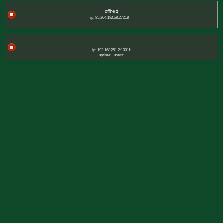
offline :(
ip: 85.204.193.58:27218
ip: 192.168.251.2:10011:
uptime:
users: