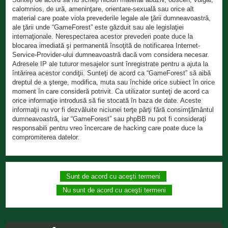
calomnios, de ură, ameninţare, orientare-sexuală sau orice alt
material care poate viola prevederile legale ale ţării dumneavoastră,
ale ţării unde “GameForest” este găzduit sau ale legislaţiei
internaţionale. Nerespectarea acestor prevederi poate duce la
blocarea imediată şi permanentă însoţită de notificarea Internet-
Service-Provider-ului dumneavoastră dacă vom considera necesar.
Adresele IP ale tuturor mesajelor sunt înregistrate pentru a ajuta la
întărirea acestor condiţii. Sunteţi de acord ca “GameForest” să aibă
dreptul de a şterge, modifica, muta sau închide orice subiect în orice
moment în care consideră potrivit. Ca utilizator sunteţi de acord ca
orice informaţie introdusă să fie stocată în baza de date. Aceste
informaţii nu vor fi dezvăluite niciunei terţe părţi fără consimţământul
dumneavoastră, iar “GameForest” sau phpBB nu pot fi consideraţi
responsabili pentru vreo încercare de hacking care poate duce la
compromiterea datelor.