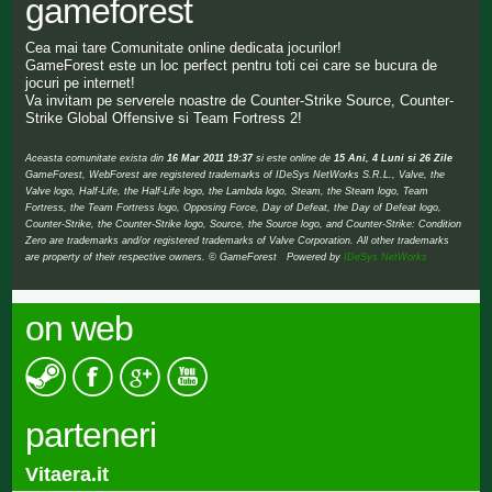
gameforest
Cea mai tare Comunitate online dedicata jocurilor!
GameForest este un loc perfect pentru toti cei care se bucura de
jocuri pe internet!
Va invitam pe serverele noastre de Counter-Strike Source, Counter-
Strike Global Offensive si Team Fortress 2!
Aceasta comunitate exista din
16 Mar 2011 19:37
si este online de
15 Ani, 4 Luni si 26 Zile
GameForest, WebForest are registered trademarks of IDeSys NetWorks S.R.L., Valve, the
Valve logo, Half-Life, the Half-Life logo, the Lambda logo, Steam, the Steam logo, Team
Fortress, the Team Fortress logo, Opposing Force, Day of Defeat, the Day of Defeat logo,
Counter-Strike, the Counter-Strike logo, Source, the Source logo, and Counter-Strike: Condition
Zero are trademarks and/or registered trademarks of Valve Corporation. All other trademarks
are property of their respective owners. © GameForest Powered by
IDeSys NetWorks
on web
parteneri
Vitaera.it