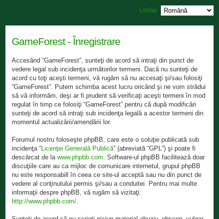
Limba:
GameForest - Înregistrare
Accesând “GameForest”, sunteţi de acord să intraţi din punct de
vedere legal sub incidenţa următorilor termeni. Dacă nu sunteţi de
acord cu toţi aceşti termeni, vă rugăm să nu accesaţi şi/sau folosiţi
“GameForest”. Putem schimba acest lucru oricând şi ne vom strădui
să vă informăm, deşi ar fi prudent să verificaţi aceşti termeni în mod
regulat în timp ce folosiţi “GameForest” pentru că după modificări
sunteţi de acord să intraţi sub incidenţa legală a acestor termeni din
momentul actualizării/amendării lor.
Forumul nostru foloseşte phpBB, care este o soluţie publicată sub
incidenţa “
Licenţei Generală Publică
” (abreviată “GPL”) şi poate fi
descărcat de la
www.phpbb.com
. Software-ul phpBB facilitează doar
discuţiile care au ca mijloc de comunicare internetul, grupul phpBB
nu este responsabill în ceea ce site-ul acceptă sau nu din punct de
vedere al conţinutului permis şi/sau a conduitei. Pentru mai multe
informaţii despre phpBB, vă rugăm să vizitaţi:
http://www.phpbb.com/
.
Sunteţi de acord să nu scrieţi niciun material abuziv, obscen, vulgar,