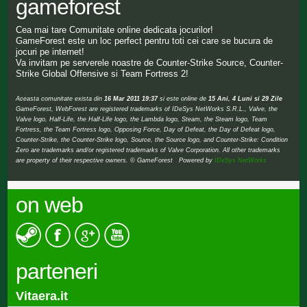
gameforest
Cea mai tare Comunitate online dedicata jocurilor!
GameForest este un loc perfect pentru toti cei care se bucura de
jocuri pe internet!
Va invitam pe serverele noastre de Counter-Strike Source, Counter-
Strike Global Offensive si Team Fortress 2!
Aceasta comunitate exista din
16 Mar 2011 19:37
si este online de
15 Ani, 4 Luni si 29 Zile
GameForest, WebForest are registered trademarks of IDeSys NetWorks S.R.L., Valve, the
Valve logo, Half-Life, the Half-Life logo, the Lambda logo, Steam, the Steam logo, Team
Fortress, the Team Fortress logo, Opposing Force, Day of Defeat, the Day of Defeat logo,
Counter-Strike, the Counter-Strike logo, Source, the Source logo, and Counter-Strike: Condition
Zero are trademarks and/or registered trademarks of Valve Corporation. All other trademarks
are property of their respective owners. © GameForest Powered by
IDeSys NetWorks
on web
parteneri
Vitaera.it