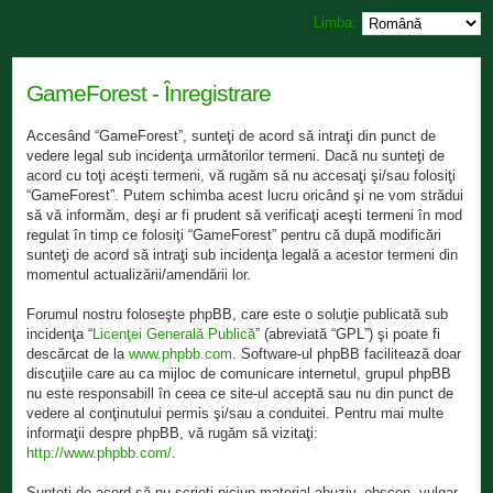
Limba:
GameForest - Înregistrare
Accesând “GameForest”, sunteţi de acord să intraţi din punct de
vedere legal sub incidenţa următorilor termeni. Dacă nu sunteţi de
acord cu toţi aceşti termeni, vă rugăm să nu accesaţi şi/sau folosiţi
“GameForest”. Putem schimba acest lucru oricând şi ne vom strădui
să vă informăm, deşi ar fi prudent să verificaţi aceşti termeni în mod
regulat în timp ce folosiţi “GameForest” pentru că după modificări
sunteţi de acord să intraţi sub incidenţa legală a acestor termeni din
momentul actualizării/amendării lor.
Forumul nostru foloseşte phpBB, care este o soluţie publicată sub
incidenţa “
Licenţei Generală Publică
” (abreviată “GPL”) şi poate fi
descărcat de la
www.phpbb.com
. Software-ul phpBB facilitează doar
discuţiile care au ca mijloc de comunicare internetul, grupul phpBB
nu este responsabill în ceea ce site-ul acceptă sau nu din punct de
vedere al conţinutului permis şi/sau a conduitei. Pentru mai multe
informaţii despre phpBB, vă rugăm să vizitaţi:
http://www.phpbb.com/
.
Sunteţi de acord să nu scrieţi niciun material abuziv, obscen, vulgar,