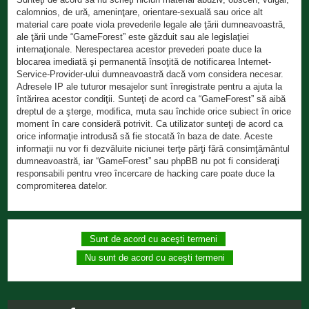
calomnios, de ură, ameninţare, orientare-sexuală sau orice alt
material care poate viola prevederile legale ale ţării dumneavoastră,
ale ţării unde “GameForest” este găzduit sau ale legislaţiei
internaţionale. Nerespectarea acestor prevederi poate duce la
blocarea imediată şi permanentă însoţită de notificarea Internet-
Service-Provider-ului dumneavoastră dacă vom considera necesar.
Adresele IP ale tuturor mesajelor sunt înregistrate pentru a ajuta la
întărirea acestor condiţii. Sunteţi de acord ca “GameForest” să aibă
dreptul de a şterge, modifica, muta sau închide orice subiect în orice
moment în care consideră potrivit. Ca utilizator sunteţi de acord ca
orice informaţie introdusă să fie stocată în baza de date. Aceste
informaţii nu vor fi dezvăluite niciunei terţe părţi fără consimţământul
dumneavoastră, iar “GameForest” sau phpBB nu pot fi consideraţi
responsabili pentru vreo încercare de hacking care poate duce la
compromiterea datelor.