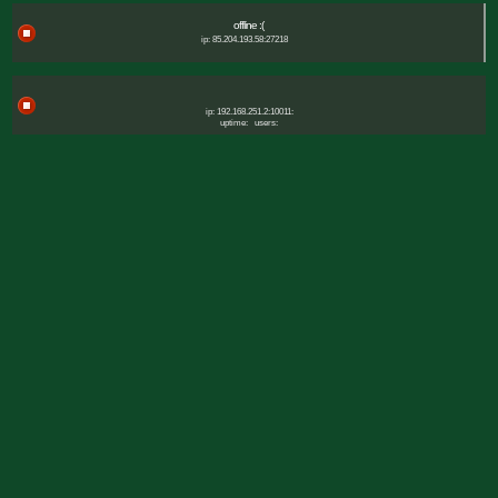
offline :(
ip: 85.204.193.58:27218
ip: 192.168.251.2:10011:
uptime:
users: