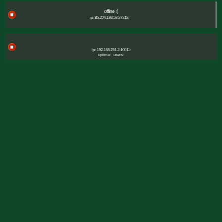
offline :(
ip: 85.204.193.58:27218
ip: 192.168.251.2:10011:
uptime:
users: