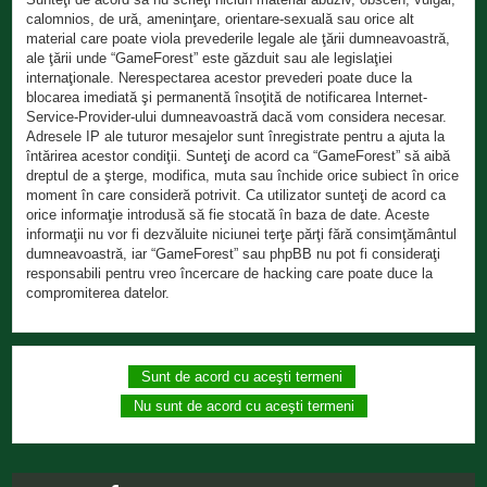
calomnios, de ură, ameninţare, orientare-sexuală sau orice alt
material care poate viola prevederile legale ale ţării dumneavoastră,
ale ţării unde “GameForest” este găzduit sau ale legislaţiei
internaţionale. Nerespectarea acestor prevederi poate duce la
blocarea imediată şi permanentă însoţită de notificarea Internet-
Service-Provider-ului dumneavoastră dacă vom considera necesar.
Adresele IP ale tuturor mesajelor sunt înregistrate pentru a ajuta la
întărirea acestor condiţii. Sunteţi de acord ca “GameForest” să aibă
dreptul de a şterge, modifica, muta sau închide orice subiect în orice
moment în care consideră potrivit. Ca utilizator sunteţi de acord ca
orice informaţie introdusă să fie stocată în baza de date. Aceste
informaţii nu vor fi dezvăluite niciunei terţe părţi fără consimţământul
dumneavoastră, iar “GameForest” sau phpBB nu pot fi consideraţi
responsabili pentru vreo încercare de hacking care poate duce la
compromiterea datelor.