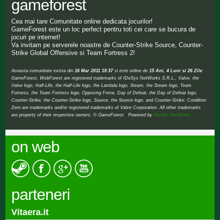
gameforest
Cea mai tare Comunitate online dedicata jocurilor!
GameForest este un loc perfect pentru toti cei care se bucura de
jocuri pe internet!
Va invitam pe serverele noastre de Counter-Strike Source, Counter-
Strike Global Offensive si Team Fortress 2!
Aceasta comunitate exista din
16 Mar 2011 19:37
si este online de
15 Ani, 4 Luni si 26 Zile
GameForest, WebForest are registered trademarks of IDeSys NetWorks S.R.L., Valve, the
Valve logo, Half-Life, the Half-Life logo, the Lambda logo, Steam, the Steam logo, Team
Fortress, the Team Fortress logo, Opposing Force, Day of Defeat, the Day of Defeat logo,
Counter-Strike, the Counter-Strike logo, Source, the Source logo, and Counter-Strike: Condition
Zero are trademarks and/or registered trademarks of Valve Corporation. All other trademarks
are property of their respective owners. © GameForest Powered by
IDeSys NetWorks
on web
parteneri
Vitaera.it