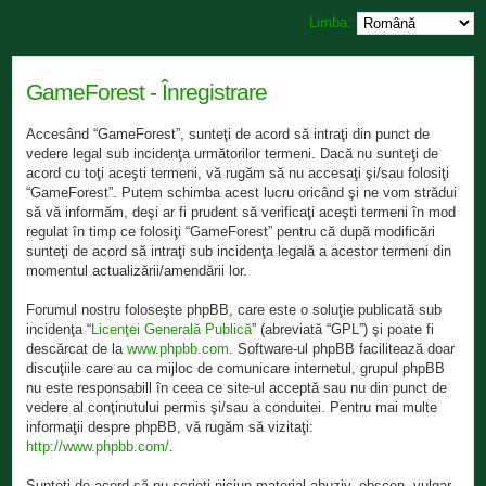
Limba:
GameForest - Înregistrare
Accesând “GameForest”, sunteţi de acord să intraţi din punct de
vedere legal sub incidenţa următorilor termeni. Dacă nu sunteţi de
acord cu toţi aceşti termeni, vă rugăm să nu accesaţi şi/sau folosiţi
“GameForest”. Putem schimba acest lucru oricând şi ne vom strădui
să vă informăm, deşi ar fi prudent să verificaţi aceşti termeni în mod
regulat în timp ce folosiţi “GameForest” pentru că după modificări
sunteţi de acord să intraţi sub incidenţa legală a acestor termeni din
momentul actualizării/amendării lor.
Forumul nostru foloseşte phpBB, care este o soluţie publicată sub
incidenţa “
Licenţei Generală Publică
” (abreviată “GPL”) şi poate fi
descărcat de la
www.phpbb.com
. Software-ul phpBB facilitează doar
discuţiile care au ca mijloc de comunicare internetul, grupul phpBB
nu este responsabill în ceea ce site-ul acceptă sau nu din punct de
vedere al conţinutului permis şi/sau a conduitei. Pentru mai multe
informaţii despre phpBB, vă rugăm să vizitaţi:
http://www.phpbb.com/
.
Sunteţi de acord să nu scrieţi niciun material abuziv, obscen, vulgar,