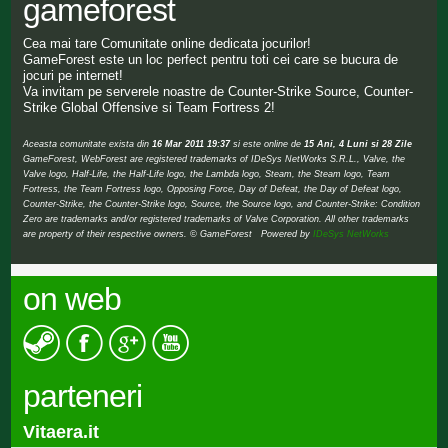
gameforest
Cea mai tare Comunitate online dedicata jocurilor!
GameForest este un loc perfect pentru toti cei care se bucura de
jocuri pe internet!
Va invitam pe serverele noastre de Counter-Strike Source, Counter-
Strike Global Offensive si Team Fortress 2!
Aceasta comunitate exista din
16 Mar 2011 19:37
si este online de
15 Ani, 4 Luni si 28 Zile
GameForest, WebForest are registered trademarks of IDeSys NetWorks S.R.L., Valve, the
Valve logo, Half-Life, the Half-Life logo, the Lambda logo, Steam, the Steam logo, Team
Fortress, the Team Fortress logo, Opposing Force, Day of Defeat, the Day of Defeat logo,
Counter-Strike, the Counter-Strike logo, Source, the Source logo, and Counter-Strike: Condition
Zero are trademarks and/or registered trademarks of Valve Corporation. All other trademarks
are property of their respective owners. © GameForest Powered by
IDeSys NetWorks
on web
parteneri
aera.it
Teraristi