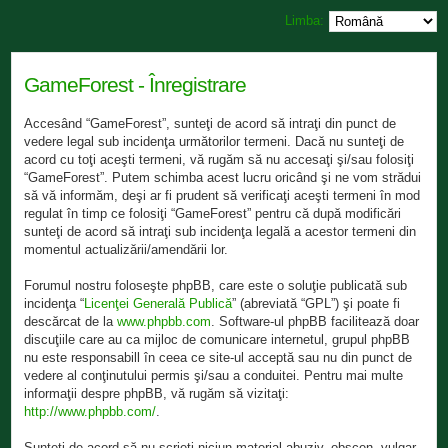
Limba:
GameForest - Înregistrare
Accesând “GameForest”, sunteţi de acord să intraţi din punct de
vedere legal sub incidenţa următorilor termeni. Dacă nu sunteţi de
acord cu toţi aceşti termeni, vă rugăm să nu accesaţi şi/sau folosiţi
“GameForest”. Putem schimba acest lucru oricând şi ne vom strădui
să vă informăm, deşi ar fi prudent să verificaţi aceşti termeni în mod
regulat în timp ce folosiţi “GameForest” pentru că după modificări
sunteţi de acord să intraţi sub incidenţa legală a acestor termeni din
momentul actualizării/amendării lor.
Forumul nostru foloseşte phpBB, care este o soluţie publicată sub
incidenţa “
Licenţei Generală Publică
” (abreviată “GPL”) şi poate fi
descărcat de la
www.phpbb.com
. Software-ul phpBB facilitează doar
discuţiile care au ca mijloc de comunicare internetul, grupul phpBB
nu este responsabill în ceea ce site-ul acceptă sau nu din punct de
vedere al conţinutului permis şi/sau a conduitei. Pentru mai multe
informaţii despre phpBB, vă rugăm să vizitaţi:
http://www.phpbb.com/
.
Sunteţi de acord să nu scrieţi niciun material abuziv, obscen, vulgar,