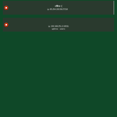
offline :(
ip: 85.204.193.58:27218
ip: 192.168.251.2:10011:
uptime:
users: