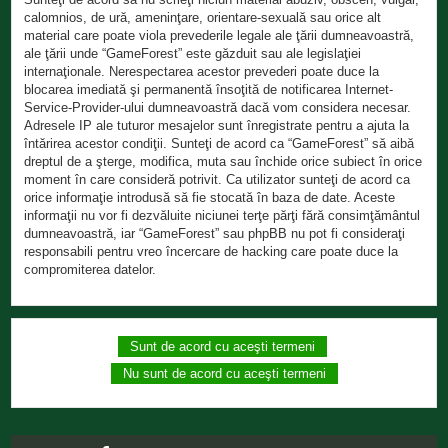
calomnios, de ură, ameninţare, orientare-sexuală sau orice alt
material care poate viola prevederile legale ale ţării dumneavoastră,
ale ţării unde “GameForest” este găzduit sau ale legislaţiei
internaţionale. Nerespectarea acestor prevederi poate duce la
blocarea imediată şi permanentă însoţită de notificarea Internet-
Service-Provider-ului dumneavoastră dacă vom considera necesar.
Adresele IP ale tuturor mesajelor sunt înregistrate pentru a ajuta la
întărirea acestor condiţii. Sunteţi de acord ca “GameForest” să aibă
dreptul de a şterge, modifica, muta sau închide orice subiect în orice
moment în care consideră potrivit. Ca utilizator sunteţi de acord ca
orice informaţie introdusă să fie stocată în baza de date. Aceste
informaţii nu vor fi dezvăluite niciunei terţe părţi fără consimţământul
dumneavoastră, iar “GameForest” sau phpBB nu pot fi consideraţi
responsabili pentru vreo încercare de hacking care poate duce la
compromiterea datelor.