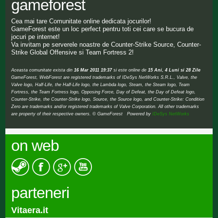
gameforest
Cea mai tare Comunitate online dedicata jocurilor!
GameForest este un loc perfect pentru toti cei care se bucura de
jocuri pe internet!
Va invitam pe serverele noastre de Counter-Strike Source, Counter-
Strike Global Offensive si Team Fortress 2!
Aceasta comunitate exista din
16 Mar 2011 19:37
si este online de
15 Ani, 4 Luni si 28 Zile
GameForest, WebForest are registered trademarks of IDeSys NetWorks S.R.L., Valve, the
Valve logo, Half-Life, the Half-Life logo, the Lambda logo, Steam, the Steam logo, Team
Fortress, the Team Fortress logo, Opposing Force, Day of Defeat, the Day of Defeat logo,
Counter-Strike, the Counter-Strike logo, Source, the Source logo, and Counter-Strike: Condition
Zero are trademarks and/or registered trademarks of Valve Corporation. All other trademarks
are property of their respective owners. © GameForest Powered by
IDeSys NetWorks
on web
parteneri
Vitaera.it