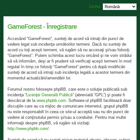
Limba:
GameForest - Înregistrare
Accesând “GameForest”, sunteţi de acord să intraţi din punct de
vedere legal sub incidenţa următorilor termeni. Dacă nu sunteţi de
acord cu toţi aceşti termeni, vă rugăm să nu accesaţi şi/sau folosiţi
“GameForest”. Putem schimba acest lucru oricând şi ne vom strădui
să vă informăm, deşi ar fi prudent să verificaţi aceşti termeni în mod
regulat în timp ce folosiţi “GameForest” pentru că după modificări
sunteţi de acord să intraţi sub incidenţa legală a acestor termeni din
momentul actualizării/amendării lor.
Forumul nostru foloseşte phpBB, care este o soluţie publicată sub
incidenţa “
Licenţei Generală Publică
” (abreviată “GPL”) şi poate fi
descărcat de la
www.phpbb.com
. Software-ul phpBB facilitează doar
discuţiile care au ca mijloc de comunicare internetul, grupul phpBB
nu este responsabill în ceea ce site-ul acceptă sau nu din punct de
vedere al conţinutului permis şi/sau a conduitei. Pentru mai multe
informaţii despre phpBB, vă rugăm să vizitaţi:
http://www.phpbb.com/
.
Sunteţi de acord să nu scrieţi niciun material abuziv, obscen, vulgar,