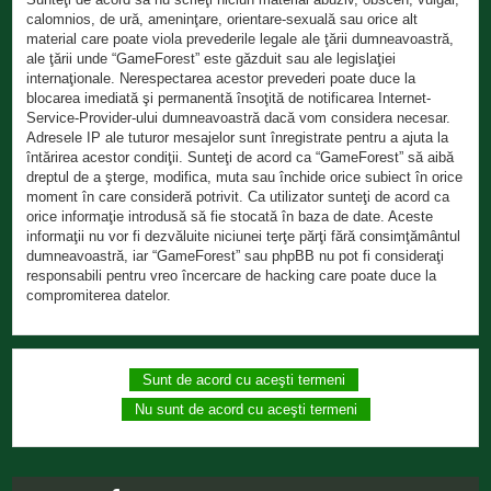
calomnios, de ură, ameninţare, orientare-sexuală sau orice alt
material care poate viola prevederile legale ale ţării dumneavoastră,
ale ţării unde “GameForest” este găzduit sau ale legislaţiei
internaţionale. Nerespectarea acestor prevederi poate duce la
blocarea imediată şi permanentă însoţită de notificarea Internet-
Service-Provider-ului dumneavoastră dacă vom considera necesar.
Adresele IP ale tuturor mesajelor sunt înregistrate pentru a ajuta la
întărirea acestor condiţii. Sunteţi de acord ca “GameForest” să aibă
dreptul de a şterge, modifica, muta sau închide orice subiect în orice
moment în care consideră potrivit. Ca utilizator sunteţi de acord ca
orice informaţie introdusă să fie stocată în baza de date. Aceste
informaţii nu vor fi dezvăluite niciunei terţe părţi fără consimţământul
dumneavoastră, iar “GameForest” sau phpBB nu pot fi consideraţi
responsabili pentru vreo încercare de hacking care poate duce la
compromiterea datelor.