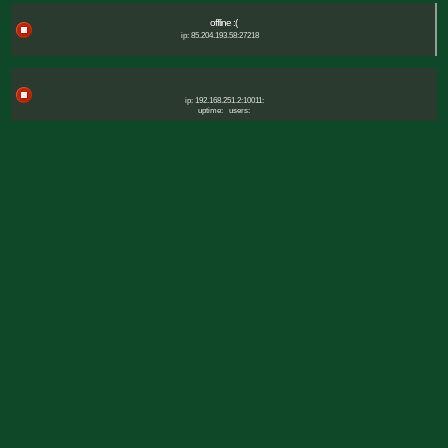
offline :(
ip: 85.204.193.58:27218
ip: 192.168.251.2:10011:
uptime:
users: