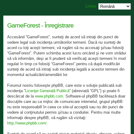
Limba:
GameForest - Înregistrare
Accesând “GameForest”, sunteţi de acord să intraţi din punct de
vedere legal sub incidenţa următorilor termeni. Dacă nu sunteţi de
acord cu toţi aceşti termeni, vă rugăm să nu accesaţi şi/sau folosiţi
“GameForest”. Putem schimba acest lucru oricând şi ne vom strădui
să vă informăm, deşi ar fi prudent să verificaţi aceşti termeni în mod
regulat în timp ce folosiţi “GameForest” pentru că după modificări
sunteţi de acord să intraţi sub incidenţa legală a acestor termeni din
momentul actualizării/amendării lor.
Forumul nostru foloseşte phpBB, care este o soluţie publicată sub
incidenţa “
Licenţei Generală Publică
” (abreviată “GPL”) şi poate fi
descărcat de la
www.phpbb.com
. Software-ul phpBB facilitează doar
discuţiile care au ca mijloc de comunicare internetul, grupul phpBB
nu este responsabill în ceea ce site-ul acceptă sau nu din punct de
vedere al conţinutului permis şi/sau a conduitei. Pentru mai multe
informaţii despre phpBB, vă rugăm să vizitaţi:
http://www.phpbb.com/
.
Sunteţi de acord să nu scrieţi niciun material abuziv, obscen, vulgar,