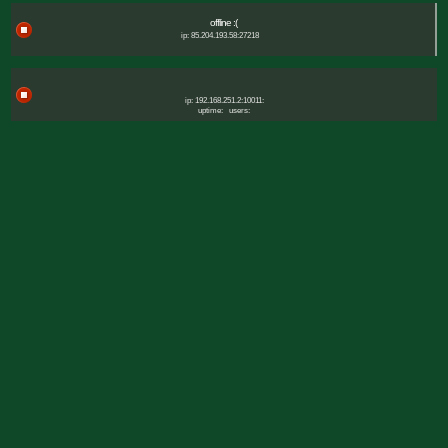
offline :(
ip: 85.204.193.58:27218
ip: 192.168.251.2:10011:
uptime:
users: