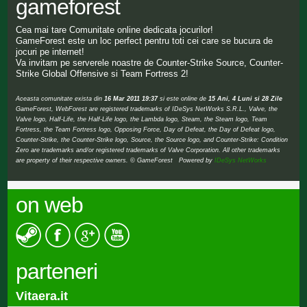
gameforest
Cea mai tare Comunitate online dedicata jocurilor!
GameForest este un loc perfect pentru toti cei care se bucura de
jocuri pe internet!
Va invitam pe serverele noastre de Counter-Strike Source, Counter-
Strike Global Offensive si Team Fortress 2!
Aceasta comunitate exista din
16 Mar 2011 19:37
si este online de
15 Ani, 4 Luni si 28 Zile
GameForest, WebForest are registered trademarks of IDeSys NetWorks S.R.L., Valve, the
Valve logo, Half-Life, the Half-Life logo, the Lambda logo, Steam, the Steam logo, Team
Fortress, the Team Fortress logo, Opposing Force, Day of Defeat, the Day of Defeat logo,
Counter-Strike, the Counter-Strike logo, Source, the Source logo, and Counter-Strike: Condition
Zero are trademarks and/or registered trademarks of Valve Corporation. All other trademarks
are property of their respective owners. © GameForest Powered by
IDeSys NetWorks
on web
parteneri
Vitaera.it