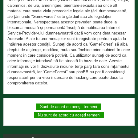
calomnios, de ură, ameninţare, orientare-sexuală sau orice alt
material care poate viola prevederile legale ale ţării dumneavoastră,
ale ţării unde “GameForest” este găzduit sau ale legislaţiei
internaţionale. Nerespectarea acestor prevederi poate duce la
blocarea imediată şi permanentă însoţită de notificarea Internet-
Service-Provider-ului dumneavoastră dacă vom considera necesar.
Adresele IP ale tuturor mesajelor sunt înregistrate pentru a ajuta la
întărirea acestor condiţii. Sunteţi de acord ca “GameForest” să aibă
dreptul de a şterge, modifica, muta sau închide orice subiect în orice
moment în care consideră potrivit. Ca utilizator sunteţi de acord ca
orice informaţie introdusă să fie stocată în baza de date. Aceste
informaţii nu vor fi dezvăluite niciunei terţe părţi fără consimţământul
dumneavoastră, iar “GameForest” sau phpBB nu pot fi consideraţi
responsabili pentru vreo încercare de hacking care poate duce la
compromiterea datelor.