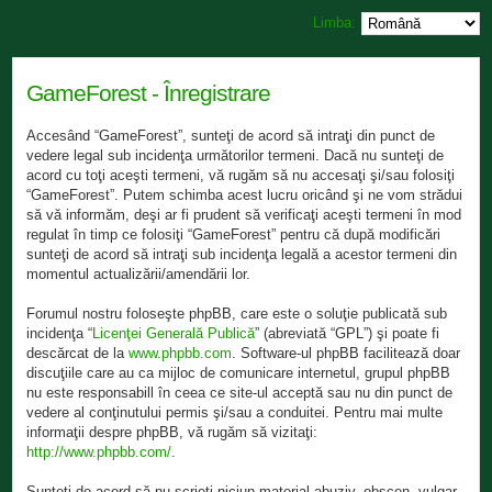
Limba:
GameForest - Înregistrare
Accesând “GameForest”, sunteţi de acord să intraţi din punct de
vedere legal sub incidenţa următorilor termeni. Dacă nu sunteţi de
acord cu toţi aceşti termeni, vă rugăm să nu accesaţi şi/sau folosiţi
“GameForest”. Putem schimba acest lucru oricând şi ne vom strădui
să vă informăm, deşi ar fi prudent să verificaţi aceşti termeni în mod
regulat în timp ce folosiţi “GameForest” pentru că după modificări
sunteţi de acord să intraţi sub incidenţa legală a acestor termeni din
momentul actualizării/amendării lor.
Forumul nostru foloseşte phpBB, care este o soluţie publicată sub
incidenţa “
Licenţei Generală Publică
” (abreviată “GPL”) şi poate fi
descărcat de la
www.phpbb.com
. Software-ul phpBB facilitează doar
discuţiile care au ca mijloc de comunicare internetul, grupul phpBB
nu este responsabill în ceea ce site-ul acceptă sau nu din punct de
vedere al conţinutului permis şi/sau a conduitei. Pentru mai multe
informaţii despre phpBB, vă rugăm să vizitaţi:
http://www.phpbb.com/
.
Sunteţi de acord să nu scrieţi niciun material abuziv, obscen, vulgar,