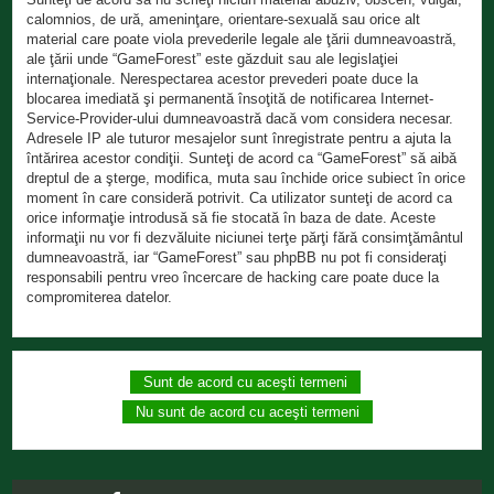
calomnios, de ură, ameninţare, orientare-sexuală sau orice alt
material care poate viola prevederile legale ale ţării dumneavoastră,
ale ţării unde “GameForest” este găzduit sau ale legislaţiei
internaţionale. Nerespectarea acestor prevederi poate duce la
blocarea imediată şi permanentă însoţită de notificarea Internet-
Service-Provider-ului dumneavoastră dacă vom considera necesar.
Adresele IP ale tuturor mesajelor sunt înregistrate pentru a ajuta la
întărirea acestor condiţii. Sunteţi de acord ca “GameForest” să aibă
dreptul de a şterge, modifica, muta sau închide orice subiect în orice
moment în care consideră potrivit. Ca utilizator sunteţi de acord ca
orice informaţie introdusă să fie stocată în baza de date. Aceste
informaţii nu vor fi dezvăluite niciunei terţe părţi fără consimţământul
dumneavoastră, iar “GameForest” sau phpBB nu pot fi consideraţi
responsabili pentru vreo încercare de hacking care poate duce la
compromiterea datelor.