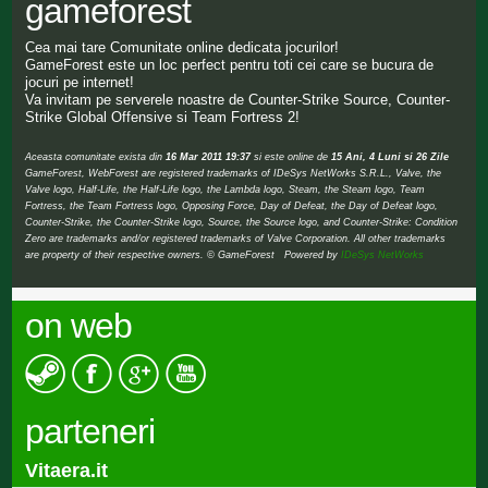
gameforest
Cea mai tare Comunitate online dedicata jocurilor!
GameForest este un loc perfect pentru toti cei care se bucura de
jocuri pe internet!
Va invitam pe serverele noastre de Counter-Strike Source, Counter-
Strike Global Offensive si Team Fortress 2!
Aceasta comunitate exista din
16 Mar 2011 19:37
si este online de
15 Ani, 4 Luni si 26 Zile
GameForest, WebForest are registered trademarks of IDeSys NetWorks S.R.L., Valve, the
Valve logo, Half-Life, the Half-Life logo, the Lambda logo, Steam, the Steam logo, Team
Fortress, the Team Fortress logo, Opposing Force, Day of Defeat, the Day of Defeat logo,
Counter-Strike, the Counter-Strike logo, Source, the Source logo, and Counter-Strike: Condition
Zero are trademarks and/or registered trademarks of Valve Corporation. All other trademarks
are property of their respective owners. © GameForest Powered by
IDeSys NetWorks
on web
parteneri
Vitaera.it