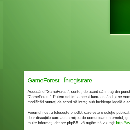
GameForest - Înregistrare
Accesând “GameForest”, sunteţi de acord să intraţi din punct 
“GameForest”. Putem schimba acest lucru oricând şi ne vom st
modificări sunteţi de acord să intraţi sub incidenţa legală a a
Forumul nostru foloseşte phpBB, care este o soluţie publicat
doar discuţiile care au ca mijloc de comunicare internetul, g
multe informaţii despre phpBB, vă rugăm să vizitaţi:
http://