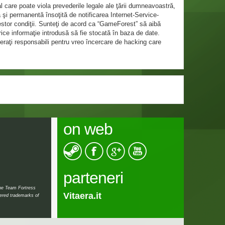
l care poate viola prevederile legale ale ţării dumneavoastră,
 şi permanentă însoţită de notificarea Internet-Service-
estor condiţii. Sunteţi de acord ca “GameForest” să aibă
rice informaţie introdusă să fie stocată în baza de date.
eraţi responsabili pentru vreo încercare de hacking care
on web
parteneri
the Team Fortress
Vitaera.it
tered trademarks of