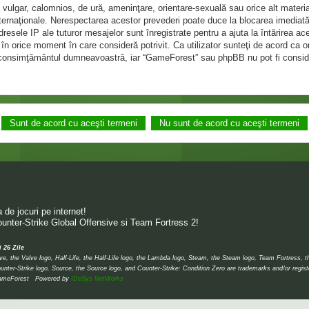
 vulgar, calomnios, de ură, ameninţare, orientare-sexuală sau orice alt materia
internaţionale. Nerespectarea acestor prevederi poate duce la blocarea imediată
ele IP ale tuturor mesajelor sunt înregistrate pentru a ajuta la întărirea ac
în orice moment în care consideră potrivit. Ca utilizator sunteţi de acord ca o
ără consimţământul dumneavoastră, iar “GameForest” sau phpBB nu pot fi consid
de jocuri pe internet!
unter-Strike Global Offensive si Team Fortress 2!
i 26 Zile
 the Valve logo, Half-Life, the Half-Life logo, the Lambda logo, Steam, the Steam logo, Team Fortress, 
unter-Strike logo, Source, the Source logo, and Counter-Strike: Condition Zero are trademarks and/or regis
 © GameForest Powered by
IDeSys NetWorks