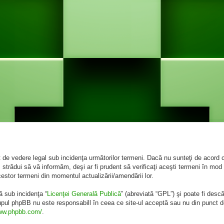
de vedere legal sub incidenţa următorilor termeni. Dacă nu sunteţi de acord cu
rădui să vă informăm, deşi ar fi prudent să verificaţi aceşti termeni în mod 
cestor termeni din momentul actualizării/amendării lor.
ă sub incidenţa “
Licenţei Generală Publică
” (abreviată “GPL”) şi poate fi desc
rupul phpBB nu este responsabill în ceea ce site-ul acceptă sau nu din punct d
www.phpbb.com/
.