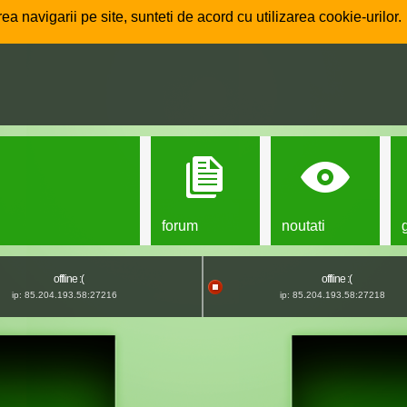
ea navigarii pe site, sunteti de acord cu utilizarea cookie-urilor.
forum
noutati
offline :(
offline :(
ip: 85.204.193.58:27216
ip: 85.204.193.58:27218