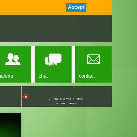
Accept
galerie
chat
contact
ip: 192.168.251.2:10011:
uptime:
users: