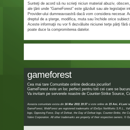
Sunteţi de acord să nu scrieţi niciun material abuziv, obscen,
ale ţării unde “GameForest” este găzduit sau ale legislaţiei 
Provider-ului dumneavoastră dacă vom considera necesar. Adres
dreptul de a şterge, modifica, muta sau închide orice subiect 
Aceste informaţii nu vor fi dezvăluite niciunei terţe părţi f
poate duce la compromiterea datelor.
gameforest
Cea mai tare Comunitate online dedicata jocurilor!
GameForest este un loc perfect pentru toti cei care se bucura 
Va invitam pe serverele noastre de Counter-Strike Source, Co
Aceasta comunitate exista din
16 Mar 2011 19:37
si este online de
15 Ani, 4 Luni s
GameForest, WebForest are registered trademarks of IDeSys NetWorks S.R.L., Valve,
logo, Opposing Force, Day of Defeat, the Day of Defeat logo, Counter-Strike, the Co
Valve Corporation. All other trademarks are property of their respective owners.