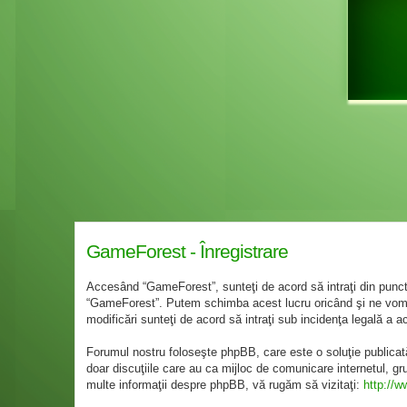
GameForest - Înregistrare
Accesând “GameForest”, sunteţi de acord să intraţi din punct 
“GameForest”. Putem schimba acest lucru oricând şi ne vom st
modificări sunteţi de acord să intraţi sub incidenţa legală a a
Forumul nostru foloseşte phpBB, care este o soluţie publicat
doar discuţiile care au ca mijloc de comunicare internetul, g
multe informaţii despre phpBB, vă rugăm să vizitaţi:
http://