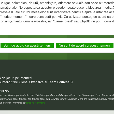
 vulgar, calomnios, de ură, ameninţare, orientare-sexuală sau orice alt materia
internaţionale. Nerespectarea acestor prevederi poate duce la blocarea imediată
ele IP ale tuturor mesajelor sunt înregistrate pentru a ajuta la întărirea ac
în orice moment în care consideră potrivit. Ca utilizator sunteţi de acord ca o
ără consimţământul dumneavoastră, iar “GameForest” sau phpBB nu pot fi consid
de jocuri pe internet!
unter-Strike Global Offensive si Team Fortress 2!
i 28 Zile
 the Valve logo, Half-Life, the Half-Life logo, the Lambda logo, Steam, the Steam logo, Team Fortress, 
unter-Strike logo, Source, the Source logo, and Counter-Strike: Condition Zero are trademarks and/or regis
 © GameForest Powered by
IDeSys NetWorks