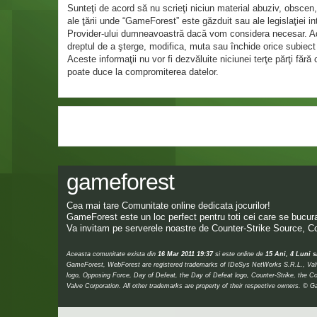
Sunteţi de acord să nu scrieţi niciun material abuziv, obscen,
ale ţării unde “GameForest” este găzduit sau ale legislaţiei 
Provider-ului dumneavoastră dacă vom considera necesar. Adres
dreptul de a şterge, modifica, muta sau închide orice subiect 
Aceste informaţii nu vor fi dezvăluite niciunei terţe părţi f
poate duce la compromiterea datelor.
gameforest
Cea mai tare Comunitate online dedicata jocurilor!
GameForest este un loc perfect pentru toti cei care se bucura 
Va invitam pe serverele noastre de Counter-Strike Source, Co
Aceasta comunitate exista din
16 Mar 2011 19:37
si este online de
15 Ani, 4 Luni s
GameForest, WebForest are registered trademarks of IDeSys NetWorks S.R.L., Valve,
logo, Opposing Force, Day of Defeat, the Day of Defeat logo, Counter-Strike, the Co
Valve Corporation. All other trademarks are property of their respective owners.