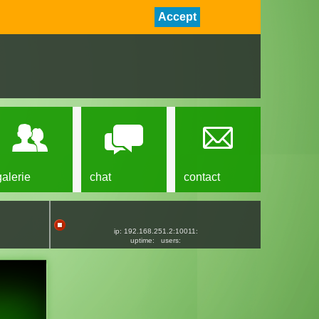
Accept
galerie
chat
contact
ip: 192.168.251.2:10011:
uptime:
users: