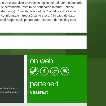
l care poate viola prevederile legale ale ţării dumneavoastră,
 şi permanentă însoţită de notificarea Internet-Service-
estor condiţii. Sunteţi de acord ca “GameForest” să aibă
rice informaţie introdusă să fie stocată în baza de date.
eraţi responsabili pentru vreo încercare de hacking care
on web
parteneri
the Team Fortress
Vitaera.it
tered trademarks of