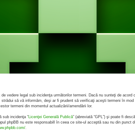
de vedere legal sub incidenţa următorilor termeni. Dacă nu sunteţi de acord cu
rădui să vă informăm, deşi ar fi prudent să verificaţi aceşti termeni în mod 
cestor termeni din momentul actualizării/amendării lor.
ă sub incidenţa “
Licenţei Generală Publică
” (abreviată “GPL”) şi poate fi desc
rupul phpBB nu este responsabill în ceea ce site-ul acceptă sau nu din punct d
www.phpbb.com/
.