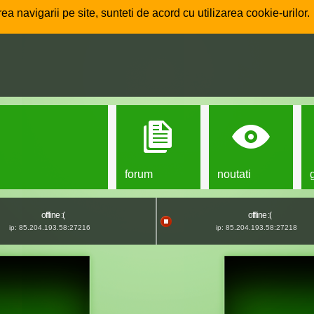
ea navigarii pe site, sunteti de acord cu utilizarea cookie-urilor.
forum
noutati
offline :(
offline :(
ip: 85.204.193.58:27216
ip: 85.204.193.58:27218