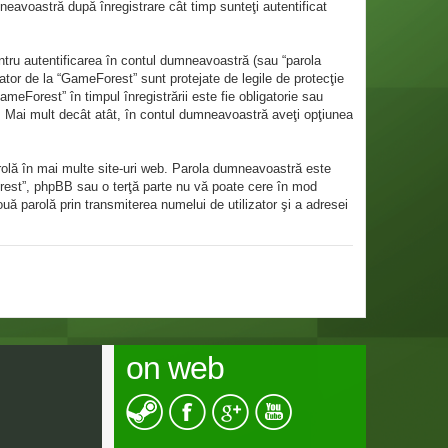
eavoastră după înregistrare cât timp sunteţi autentificat
ntru autentificarea în contul dumneavoastră (sau “parola
tor de la “GameForest” sunt protejate de legile de protecţie
ameForest” în timpul înregistrării este fie obligatorie sau
ic. Mai mult decât atât, în contul dumneavoastră aveţi opţiunea
arolă în mai multe site-uri web. Parola dumneavoastră este
Forest”, phpBB sau o terţă parte nu vă poate cere în mod
ouă parolă prin transmiterea numelui de utilizator şi a adresei
on web