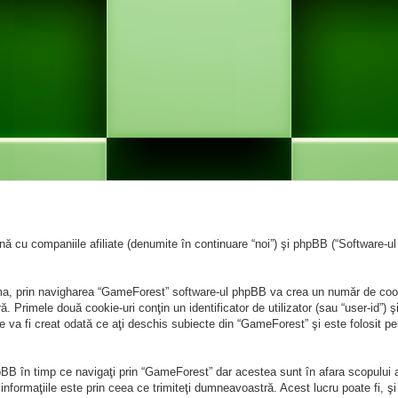
cu companiile afiliate (denumite în continuare “noi”) şi phpBB (“Software-ul p
ma, prin navigharea “GameForest” software-ul phpBB va crea un număr de cookie
Primele două cookie-uri conţin un identificator de utilizator (sau “user-id”) şi
 va fi creat odată ce aţi deschis subiecte din “GameForest” şi este folosit pen
BB în timp ce navigaţi prin “GameForest” dar acestea sunt în afara scopului 
formaţiile este prin ceea ce trimiteţi dumneavoastră. Acest lucru poate fi, şi