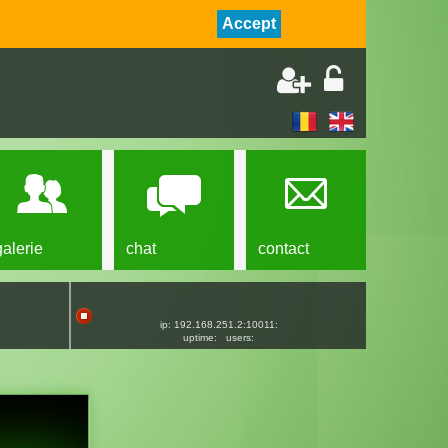
Accept
galerie
chat
contact
ip: 192.168.251.2:10011:
uptime:
users: