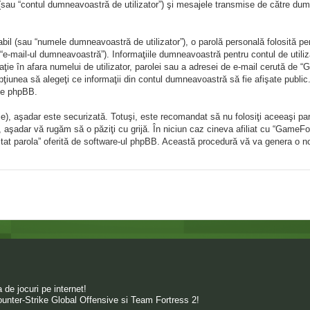
sau “contul dumneavoastră de utilizator”) şi mesajele transmise de către dumn
il (sau “numele dumneavoastră de utilizator”), o parolă personală folosită pe
e-mail-ul dumneavoastră”). Informaţiile dumneavoastră pentru contul de utiliza
aţie în afara numelui de utilizator, parolei sau a adresei de e-mail cerută de “G
opţiunea să alegeţi ce informaţii din contul dumneavoastră să fie afişate publ
 de phpBB.
ie), aşadar este securizată. Totuşi, este recomandat să nu folosiţi aceeaşi p
”, aşadar vă rugăm să o păziţi cu grijă. În niciun caz cineva afiliat cu “Game
m uitat parola” oferită de software-ul phpBB. Această procedură vă va genera o n
de jocuri pe internet!
unter-Strike Global Offensive si Team Fortress 2!