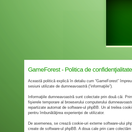
GameForest - Politica de confidenţialitate
Această politică explică în detaliu cum “GameForest” împreună 
sesiuni utilizate de dumneavoastră (“informaţiile”).
Informaţiile dumneavoastră sunt colectate prin două căi. Pri
fişierele temporare al browserului computerului dumneavoastră. 
repartizate automat de software-ul phpBB. Un al treilea cookie
pentru îmbunătăţirea experienţei de utilizator.
De asemenea, se crează cookie-uri externe software-ului php
create de software-ul phpBB. A doua cale prin care colectăm in