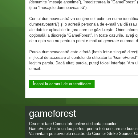
(denumite “mesaje anonime”), înregistrarea la “GameForest” (
(sau “mesajele dumneavoastră”).
Contul dumneavoastră va conţine cel puţin un nume identificab
dumneavoastră”) şi o adresă personală de e-mail validă (sau “
ale datelor aplicabile în ţara care ne găzduieşte. Orice inform
opţională la discreţia “GameForest”. În toate cazurile, aveţi 
de a opta sau nu pentru a primi e-mail-uri generate automat
Parola dumneavoastră este cifrată (hash într-o singură direcţ
mijlocul de accesare al contului de utilizator la “GameForest
legitim parola. Dacă uitaţi parola, puteţi folosi interfaţa “A
e-mail.
Înapoi la ecranul de autentificare
gameforest
Cea mai tare Comunitate online dedicata jocurilor!
GameForest este un loc perfect pentru toti cei care se bucura 
Va invitam pe serverele noastre de Counter-Strike Source, Co