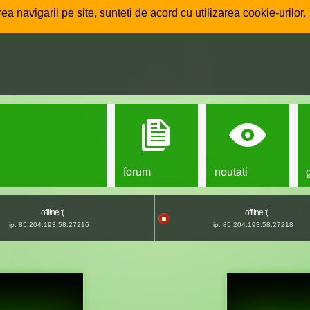
ea navigarii pe site, sunteti de acord cu utilizarea cookie-urilor.
forum
noutati
offline :(
offline :(
ip: 85.204.193.58:27216
ip: 85.204.193.58:27218