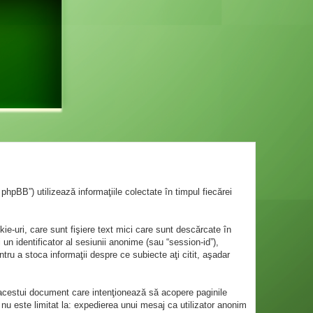
hpBB”) utilizează informaţiile colectate în timpul fiecărei
-uri, care sunt fişiere text mici care sunt descărcate în
 un identificator al sesiunii anonime (sau “session-id”),
tru a stoca informaţii despre ce subiecte aţi citit, aşadar
acestui document care intenţionează să acopere paginile
 nu este limitat la: expedierea unui mesaj ca utilizator anonim