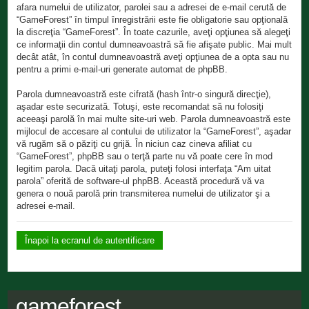
afara numelui de utilizator, parolei sau a adresei de e-mail cerută de
“GameForest” în timpul înregistrării este fie obligatorie sau opţională
la discreţia “GameForest”. În toate cazurile, aveţi opţiunea să alegeţi
ce informaţii din contul dumneavoastră să fie afişate public. Mai mult
decât atât, în contul dumneavoastră aveţi opţiunea de a opta sau nu
pentru a primi e-mail-uri generate automat de phpBB.
Parola dumneavoastră este cifrată (hash într-o singură direcţie),
aşadar este securizată. Totuşi, este recomandat să nu folosiţi
aceeaşi parolă în mai multe site-uri web. Parola dumneavoastră este
mijlocul de accesare al contului de utilizator la “GameForest”, aşadar
vă rugăm să o păziţi cu grijă. În niciun caz cineva afiliat cu
“GameForest”, phpBB sau o terţă parte nu vă poate cere în mod
legitim parola. Dacă uitaţi parola, puteţi folosi interfaţa “Am uitat
parola” oferită de software-ul phpBB. Această procedură vă va
genera o nouă parolă prin transmiterea numelui de utilizator şi a
adresei e-mail.
Înapoi la ecranul de autentificare
gameforest