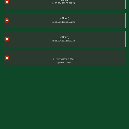
ip: 85.204.193.58:27215
offline :(
ip: 85.204.193.58:27216
offline :(
ip: 85.204.193.58:27218
ip: 192.168.251.2:10011:
uptime:
users: