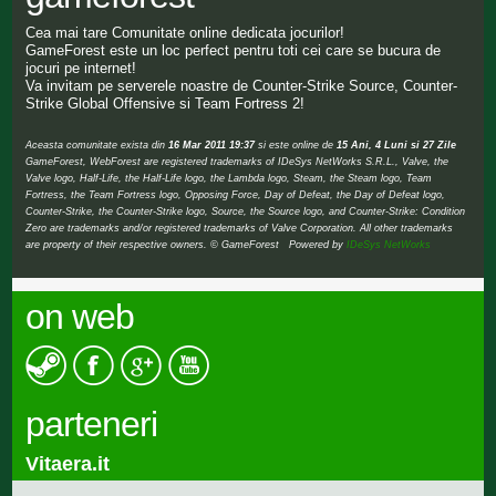
Cea mai tare Comunitate online dedicata jocurilor!
GameForest este un loc perfect pentru toti cei care se bucura de
jocuri pe internet!
Va invitam pe serverele noastre de Counter-Strike Source, Counter-
Strike Global Offensive si Team Fortress 2!
Aceasta comunitate exista din
16 Mar 2011 19:37
si este online de
15 Ani, 4 Luni si 27 Zile
GameForest, WebForest are registered trademarks of IDeSys NetWorks S.R.L., Valve, the
Valve logo, Half-Life, the Half-Life logo, the Lambda logo, Steam, the Steam logo, Team
Fortress, the Team Fortress logo, Opposing Force, Day of Defeat, the Day of Defeat logo,
Counter-Strike, the Counter-Strike logo, Source, the Source logo, and Counter-Strike: Condition
Zero are trademarks and/or registered trademarks of Valve Corporation. All other trademarks
are property of their respective owners. © GameForest Powered by
IDeSys NetWorks
on web
parteneri
Vitaera.it