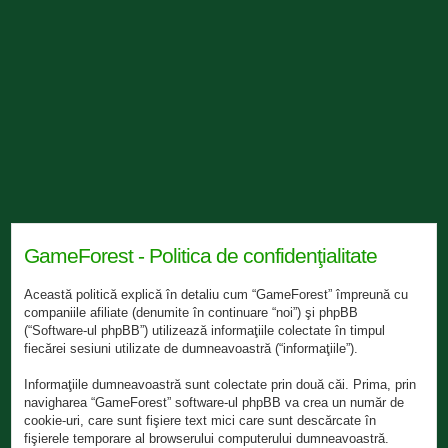
GameForest - Politica de confidenţialitate
Această politică explică în detaliu cum “GameForest” împreună cu
companiile afiliate (denumite în continuare “noi”) şi phpBB
(“Software-ul phpBB”) utilizează informaţiile colectate în timpul
fiecărei sesiuni utilizate de dumneavoastră (“informaţiile”).
Informaţiile dumneavoastră sunt colectate prin două căi. Prima, prin
navigharea “GameForest” software-ul phpBB va crea un număr de
cookie-uri, care sunt fişiere text mici care sunt descărcate în
fişierele temporare al browserului computerului dumneavoastră.