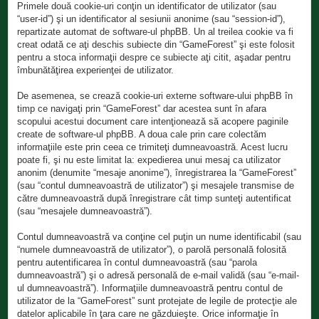
Primele două cookie-uri conţin un identificator de utilizator (sau
“user-id”) şi un identificator al sesiunii anonime (sau “session-id”),
repartizate automat de software-ul phpBB. Un al treilea cookie va fi
creat odată ce aţi deschis subiecte din “GameForest” şi este folosit
pentru a stoca informaţii despre ce subiecte aţi citit, aşadar pentru
îmbunătăţirea experienţei de utilizator.
De asemenea, se crează cookie-uri externe software-ului phpBB în
timp ce navigaţi prin “GameForest” dar acestea sunt în afara
scopului acestui document care intenţionează să acopere paginile
create de software-ul phpBB. A doua cale prin care colectăm
informaţiile este prin ceea ce trimiteţi dumneavoastră. Acest lucru
poate fi, şi nu este limitat la: expedierea unui mesaj ca utilizator
anonim (denumite “mesaje anonime”), înregistrarea la “GameForest”
(sau “contul dumneavoastră de utilizator”) şi mesajele transmise de
către dumneavoastră după înregistrare cât timp sunteţi autentificat
(sau “mesajele dumneavoastră”).
Contul dumneavoastră va conţine cel puţin un nume identificabil (sau
“numele dumneavoastră de utilizator”), o parolă personală folosită
pentru autentificarea în contul dumneavoastră (sau “parola
dumneavoastră”) şi o adresă personală de e-mail validă (sau “e-mail-
ul dumneavoastră”). Informaţiile dumneavoastră pentru contul de
utilizator de la “GameForest” sunt protejate de legile de protecţie ale
datelor aplicabile în ţara care ne găzduieşte. Orice informaţie în