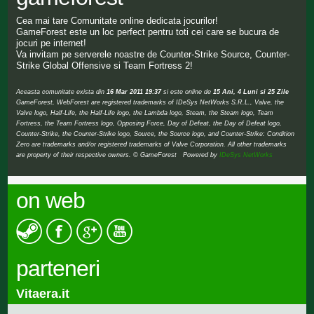
Cea mai tare Comunitate online dedicata jocurilor!
GameForest este un loc perfect pentru toti cei care se bucura de
jocuri pe internet!
Va invitam pe serverele noastre de Counter-Strike Source, Counter-
Strike Global Offensive si Team Fortress 2!
Aceasta comunitate exista din
16 Mar 2011 19:37
si este online de
15 Ani, 4 Luni si 25 Zile
GameForest, WebForest are registered trademarks of IDeSys NetWorks S.R.L., Valve, the
Valve logo, Half-Life, the Half-Life logo, the Lambda logo, Steam, the Steam logo, Team
Fortress, the Team Fortress logo, Opposing Force, Day of Defeat, the Day of Defeat logo,
Counter-Strike, the Counter-Strike logo, Source, the Source logo, and Counter-Strike: Condition
Zero are trademarks and/or registered trademarks of Valve Corporation. All other trademarks
are property of their respective owners. © GameForest Powered by
IDeSys NetWorks
on web
parteneri
Vitaera.it