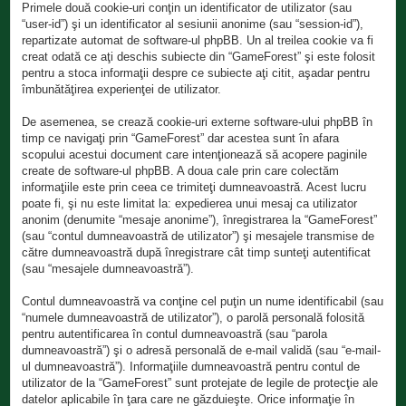
Primele două cookie-uri conţin un identificator de utilizator (sau
“user-id”) şi un identificator al sesiunii anonime (sau “session-id”),
repartizate automat de software-ul phpBB. Un al treilea cookie va fi
creat odată ce aţi deschis subiecte din “GameForest” şi este folosit
pentru a stoca informaţii despre ce subiecte aţi citit, aşadar pentru
îmbunătăţirea experienţei de utilizator.
De asemenea, se crează cookie-uri externe software-ului phpBB în
timp ce navigaţi prin “GameForest” dar acestea sunt în afara
scopului acestui document care intenţionează să acopere paginile
create de software-ul phpBB. A doua cale prin care colectăm
informaţiile este prin ceea ce trimiteţi dumneavoastră. Acest lucru
poate fi, şi nu este limitat la: expedierea unui mesaj ca utilizator
anonim (denumite “mesaje anonime”), înregistrarea la “GameForest”
(sau “contul dumneavoastră de utilizator”) şi mesajele transmise de
către dumneavoastră după înregistrare cât timp sunteţi autentificat
(sau “mesajele dumneavoastră”).
Contul dumneavoastră va conţine cel puţin un nume identificabil (sau
“numele dumneavoastră de utilizator”), o parolă personală folosită
pentru autentificarea în contul dumneavoastră (sau “parola
dumneavoastră”) şi o adresă personală de e-mail validă (sau “e-mail-
ul dumneavoastră”). Informaţiile dumneavoastră pentru contul de
utilizator de la “GameForest” sunt protejate de legile de protecţie ale
datelor aplicabile în ţara care ne găzduieşte. Orice informaţie în