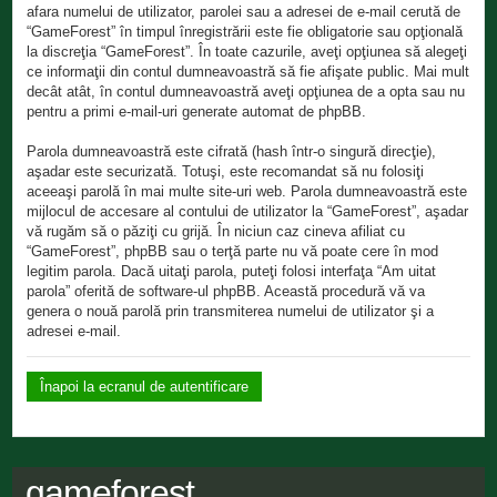
afara numelui de utilizator, parolei sau a adresei de e-mail cerută de
“GameForest” în timpul înregistrării este fie obligatorie sau opţională
la discreţia “GameForest”. În toate cazurile, aveţi opţiunea să alegeţi
ce informaţii din contul dumneavoastră să fie afişate public. Mai mult
decât atât, în contul dumneavoastră aveţi opţiunea de a opta sau nu
pentru a primi e-mail-uri generate automat de phpBB.
Parola dumneavoastră este cifrată (hash într-o singură direcţie),
aşadar este securizată. Totuşi, este recomandat să nu folosiţi
aceeaşi parolă în mai multe site-uri web. Parola dumneavoastră este
mijlocul de accesare al contului de utilizator la “GameForest”, aşadar
vă rugăm să o păziţi cu grijă. În niciun caz cineva afiliat cu
“GameForest”, phpBB sau o terţă parte nu vă poate cere în mod
legitim parola. Dacă uitaţi parola, puteţi folosi interfaţa “Am uitat
parola” oferită de software-ul phpBB. Această procedură vă va
genera o nouă parolă prin transmiterea numelui de utilizator şi a
adresei e-mail.
Înapoi la ecranul de autentificare
gameforest