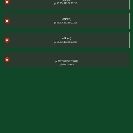
ip: 85.204.193.58:27215
offline :(
ip: 85.204.193.58:27216
offline :(
ip: 85.204.193.58:27218
ip: 192.168.251.2:10011:
uptime:
users: