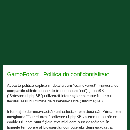
GameForest - Politica de confidenţialitate
Această politică explică în detaliu cum “GameForest” împreună cu
companiile afiliate (denumite în continuare “noi”) şi phpBB
(“Software-ul phpBB”) utilizează informaţiile colectate în timpul
fiecărei sesiuni utilizate de dumneavoastră (“informaţiile”).
Informaţiile dumneavoastră sunt colectate prin două căi. Prima, prin
navigharea “GameForest” software-ul phpBB va crea un număr de
cookie-uri, care sunt fişiere text mici care sunt descărcate în
fişierele temporare al browserului computerului dumneavoastră.