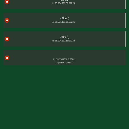
ip: 85.204.193.58:27215
offline :(
ip: 85.204.193.58:27216
offline :(
ip: 85.204.193.58:27218
ip: 192.168.251.2:10011:
uptime:
users: