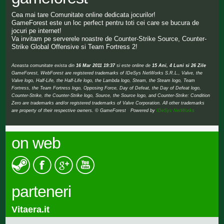
Cea mai tare Comunitate online dedicata jocurilor!
GameForest este un loc perfect pentru toti cei care se bucura de
jocuri pe internet!
Va invitam pe serverele noastre de Counter-Strike Source, Counter-
Strike Global Offensive si Team Fortress 2!
Aceasta comunitate exista din
16 Mar 2011 19:37
si este online de
15 Ani, 4 Luni si 26 Zile
GameForest, WebForest are registered trademarks of IDeSys NetWorks S.R.L., Valve, the
Valve logo, Half-Life, the Half-Life logo, the Lambda logo, Steam, the Steam logo, Team
Fortress, the Team Fortress logo, Opposing Force, Day of Defeat, the Day of Defeat logo,
Counter-Strike, the Counter-Strike logo, Source, the Source logo, and Counter-Strike: Condition
Zero are trademarks and/or registered trademarks of Valve Corporation. All other trademarks
are property of their respective owners. © GameForest Powered by
IDeSys NetWorks
on web
parteneri
Vitaera.it