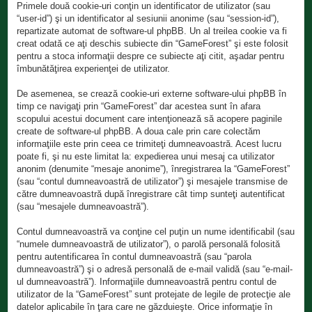
Primele două cookie-uri conţin un identificator de utilizator (sau
“user-id”) şi un identificator al sesiunii anonime (sau “session-id”),
repartizate automat de software-ul phpBB. Un al treilea cookie va fi
creat odată ce aţi deschis subiecte din “GameForest” şi este folosit
pentru a stoca informaţii despre ce subiecte aţi citit, aşadar pentru
îmbunătăţirea experienţei de utilizator.
De asemenea, se crează cookie-uri externe software-ului phpBB în
timp ce navigaţi prin “GameForest” dar acestea sunt în afara
scopului acestui document care intenţionează să acopere paginile
create de software-ul phpBB. A doua cale prin care colectăm
informaţiile este prin ceea ce trimiteţi dumneavoastră. Acest lucru
poate fi, şi nu este limitat la: expedierea unui mesaj ca utilizator
anonim (denumite “mesaje anonime”), înregistrarea la “GameForest”
(sau “contul dumneavoastră de utilizator”) şi mesajele transmise de
către dumneavoastră după înregistrare cât timp sunteţi autentificat
(sau “mesajele dumneavoastră”).
Contul dumneavoastră va conţine cel puţin un nume identificabil (sau
“numele dumneavoastră de utilizator”), o parolă personală folosită
pentru autentificarea în contul dumneavoastră (sau “parola
dumneavoastră”) şi o adresă personală de e-mail validă (sau “e-mail-
ul dumneavoastră”). Informaţiile dumneavoastră pentru contul de
utilizator de la “GameForest” sunt protejate de legile de protecţie ale
datelor aplicabile în ţara care ne găzduieşte. Orice informaţie în