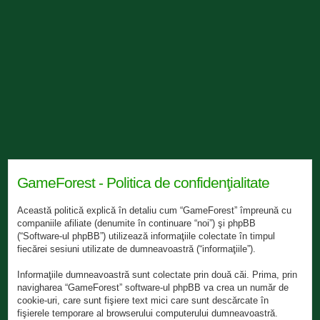
GameForest - Politica de confidenţialitate
Această politică explică în detaliu cum “GameForest” împreună cu
companiile afiliate (denumite în continuare “noi”) şi phpBB
(“Software-ul phpBB”) utilizează informaţiile colectate în timpul
fiecărei sesiuni utilizate de dumneavoastră (“informaţiile”).
Informaţiile dumneavoastră sunt colectate prin două căi. Prima, prin
navigharea “GameForest” software-ul phpBB va crea un număr de
cookie-uri, care sunt fişiere text mici care sunt descărcate în
fişierele temporare al browserului computerului dumneavoastră.