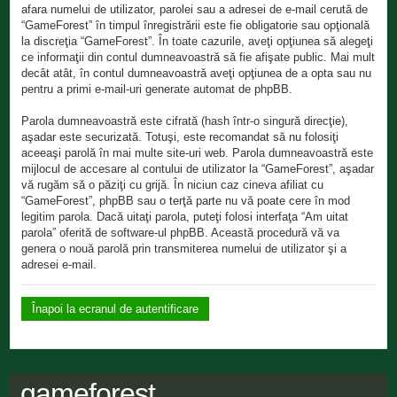
afara numelui de utilizator, parolei sau a adresei de e-mail cerută de
“GameForest” în timpul înregistrării este fie obligatorie sau opţională
la discreţia “GameForest”. În toate cazurile, aveţi opţiunea să alegeţi
ce informaţii din contul dumneavoastră să fie afişate public. Mai mult
decât atât, în contul dumneavoastră aveţi opţiunea de a opta sau nu
pentru a primi e-mail-uri generate automat de phpBB.
Parola dumneavoastră este cifrată (hash într-o singură direcţie),
aşadar este securizată. Totuşi, este recomandat să nu folosiţi
aceeaşi parolă în mai multe site-uri web. Parola dumneavoastră este
mijlocul de accesare al contului de utilizator la “GameForest”, aşadar
vă rugăm să o păziţi cu grijă. În niciun caz cineva afiliat cu
“GameForest”, phpBB sau o terţă parte nu vă poate cere în mod
legitim parola. Dacă uitaţi parola, puteţi folosi interfaţa “Am uitat
parola” oferită de software-ul phpBB. Această procedură vă va
genera o nouă parolă prin transmiterea numelui de utilizator şi a
adresei e-mail.
Înapoi la ecranul de autentificare
gameforest