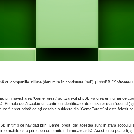
cu companiile afiliate (denumite în continuare “noi”) şi phpBB (“Software-ul p
ma, prin navigharea “GameForest” software-ul phpBB va crea un număr de cookie
Primele două cookie-uri conţin un identificator de utilizator (sau “user-id”) şi
 va fi creat odată ce aţi deschis subiecte din “GameForest” şi este folosit pen
BB în timp ce navigaţi prin “GameForest” dar acestea sunt în afara scopului 
formaţiile este prin ceea ce trimiteţi dumneavoastră. Acest lucru poate fi, şi