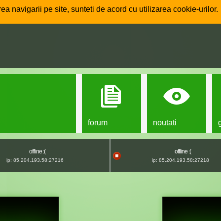
ea navigarii pe site, sunteti de acord cu utilizarea cookie-urilor.
forum
noutati
offline :(
offline :(
ip: 85.204.193.58:27216
ip: 85.204.193.58:27218