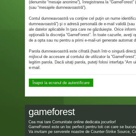
(denumite “mesaje anonime”), înregistrarea la “GameForest” (
(sau “mesajele dumneavoastră”).
Contul dumneavoastră va conţine cel puţin un nume identificab
dumneavoastră”) şi o adresă personală de e-mail validă (sau “
ale datelor aplicabile în ţara care ne găzduieşte. Orice inform
opţională la discreţia “GameForest”. În toate cazurile, aveţi 
de a opta sau nu pentru a primi e-mail-uri generate automat
Parola dumneavoastră este cifrată (hash într-o singură direcţ
mijlocul de accesare al contului de utilizator la “GameForest
legitim parola. Dacă uitaţi parola, puteţi folosi interfaţa “A
e-mail.
Înapoi la ecranul de autentificare
gameforest
Cea mai tare Comunitate online dedicata jocurilor!
GameForest este un loc perfect pentru toti cei care se bucura 
Va invitam pe serverele noastre de Counter-Strike Source, Co