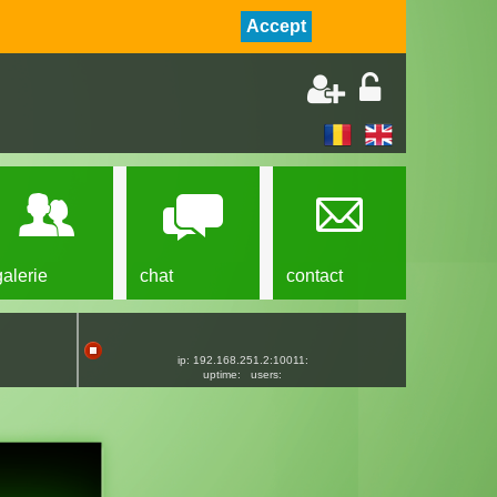
Accept
galerie
chat
contact
ip: 192.168.251.2:10011:
uptime:
users: