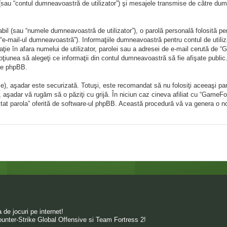
sau “contul dumneavoastră de utilizator”) şi mesajele transmise de către dumn
il (sau “numele dumneavoastră de utilizator”), o parolă personală folosită pe
e-mail-ul dumneavoastră”). Informaţiile dumneavoastră pentru contul de utiliza
aţie în afara numelui de utilizator, parolei sau a adresei de e-mail cerută de “G
opţiunea să alegeţi ce informaţii din contul dumneavoastră să fie afişate publ
 de phpBB.
ie), aşadar este securizată. Totuşi, este recomandat să nu folosiţi aceeaşi p
”, aşadar vă rugăm să o păziţi cu grijă. În niciun caz cineva afiliat cu “Game
m uitat parola” oferită de software-ul phpBB. Această procedură vă va genera o n
de jocuri pe internet!
unter-Strike Global Offensive si Team Fortress 2!