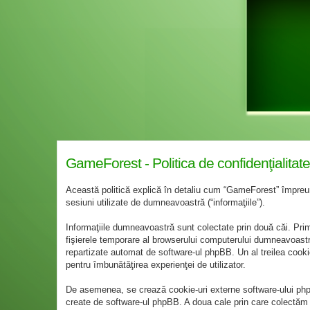
GameForest - Politica de confidenţialitate
Această politică explică în detaliu cum “GameForest” împreună 
sesiuni utilizate de dumneavoastră (“informaţiile”).
Informaţiile dumneavoastră sunt colectate prin două căi. Pri
fişierele temporare al browserului computerului dumneavoastră. 
repartizate automat de software-ul phpBB. Un al treilea cookie
pentru îmbunătăţirea experienţei de utilizator.
De asemenea, se crează cookie-uri externe software-ului php
create de software-ul phpBB. A doua cale prin care colectăm in