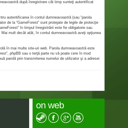
eavoastră după înregistrare cât timp sunteţi autentificat
ntru autentificarea în contul dumneavoastră (sau “parola
tor de la “GameForest” sunt protejate de legile de protecţie
ameForest” în timpul înregistrării este fie obligatorie sau
ic. Mai mult decât atât, în contul dumneavoastră aveţi opţiunea
arolă în mai multe site-uri web. Parola dumneavoastră este
Forest”, phpBB sau o terţă parte nu vă poate cere în mod
ouă parolă prin transmiterea numelui de utilizator şi a adresei
on web