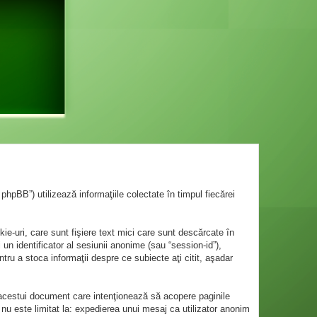
hpBB”) utilizează informaţiile colectate în timpul fiecărei
-uri, care sunt fişiere text mici care sunt descărcate în
 un identificator al sesiunii anonime (sau “session-id”),
tru a stoca informaţii despre ce subiecte aţi citit, aşadar
acestui document care intenţionează să acopere paginile
 nu este limitat la: expedierea unui mesaj ca utilizator anonim