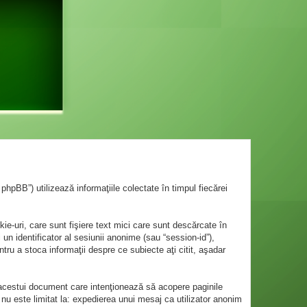
hpBB”) utilizează informaţiile colectate în timpul fiecărei
-uri, care sunt fişiere text mici care sunt descărcate în
 un identificator al sesiunii anonime (sau “session-id”),
tru a stoca informaţii despre ce subiecte aţi citit, aşadar
acestui document care intenţionează să acopere paginile
 nu este limitat la: expedierea unui mesaj ca utilizator anonim