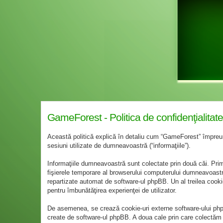
GameForest - Politica de confidenţialitate
Această politică explică în detaliu cum “GameForest” împreună 
sesiuni utilizate de dumneavoastră (“informaţiile”).
Informaţiile dumneavoastră sunt colectate prin două căi. Pri
fişierele temporare al browserului computerului dumneavoastră. 
repartizate automat de software-ul phpBB. Un al treilea cookie
pentru îmbunătăţirea experienţei de utilizator.
De asemenea, se crează cookie-uri externe software-ului php
create de software-ul phpBB. A doua cale prin care colectăm in