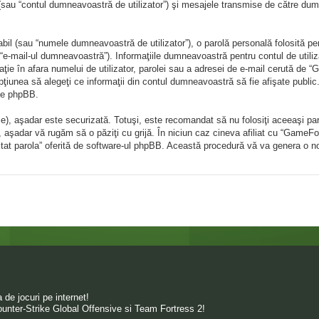
sau “contul dumneavoastră de utilizator”) şi mesajele transmise de către dumn
il (sau “numele dumneavoastră de utilizator”), o parolă personală folosită pe
e-mail-ul dumneavoastră”). Informaţiile dumneavoastră pentru contul de utiliza
aţie în afara numelui de utilizator, parolei sau a adresei de e-mail cerută de “G
opţiunea să alegeţi ce informaţii din contul dumneavoastră să fie afişate publ
 de phpBB.
ie), aşadar este securizată. Totuşi, este recomandat să nu folosiţi aceeaşi p
”, aşadar vă rugăm să o păziţi cu grijă. În niciun caz cineva afiliat cu “Game
m uitat parola” oferită de software-ul phpBB. Această procedură vă va genera o n
de jocuri pe internet!
unter-Strike Global Offensive si Team Fortress 2!