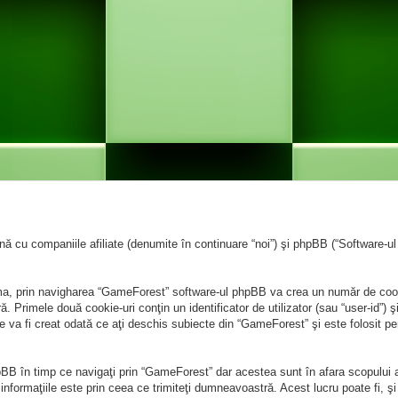
cu companiile afiliate (denumite în continuare “noi”) şi phpBB (“Software-ul p
ma, prin navigharea “GameForest” software-ul phpBB va crea un număr de cookie
Primele două cookie-uri conţin un identificator de utilizator (sau “user-id”) şi
 va fi creat odată ce aţi deschis subiecte din “GameForest” şi este folosit pen
BB în timp ce navigaţi prin “GameForest” dar acestea sunt în afara scopului 
formaţiile este prin ceea ce trimiteţi dumneavoastră. Acest lucru poate fi, şi