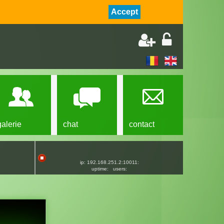
Accept
galerie
chat
contact
ip: 192.168.251.2:10011:
uptime:
users: