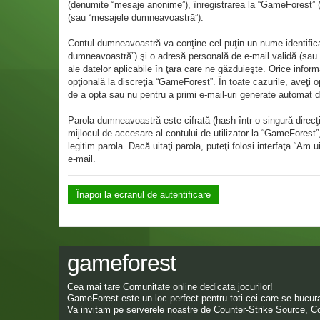
(denumite “mesaje anonime”), înregistrarea la “GameForest” (
(sau “mesajele dumneavoastră”).
Contul dumneavoastră va conţine cel puţin un nume identificab
dumneavoastră”) şi o adresă personală de e-mail validă (sau “
ale datelor aplicabile în ţara care ne găzduieşte. Orice inform
opţională la discreţia “GameForest”. În toate cazurile, aveţi 
de a opta sau nu pentru a primi e-mail-uri generate automat
Parola dumneavoastră este cifrată (hash într-o singură direcţ
mijlocul de accesare al contului de utilizator la “GameForest
legitim parola. Dacă uitaţi parola, puteţi folosi interfaţa “A
e-mail.
Înapoi la ecranul de autentificare
gameforest
Cea mai tare Comunitate online dedicata jocurilor!
GameForest este un loc perfect pentru toti cei care se bucura 
Va invitam pe serverele noastre de Counter-Strike Source, Co