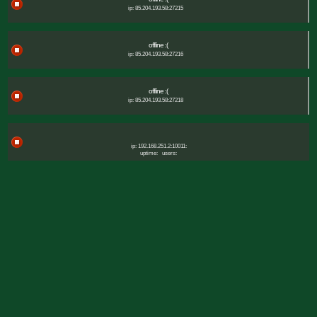
ip: 85.204.193.58:27215
offline :(
ip: 85.204.193.58:27216
offline :(
ip: 85.204.193.58:27218
ip: 192.168.251.2:10011:
uptime:
users: