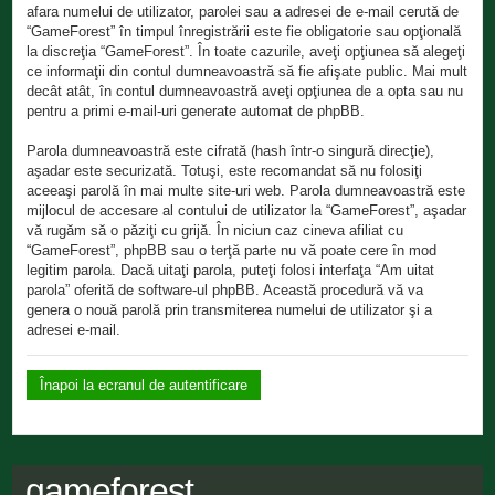
afara numelui de utilizator, parolei sau a adresei de e-mail cerută de
“GameForest” în timpul înregistrării este fie obligatorie sau opţională
la discreţia “GameForest”. În toate cazurile, aveţi opţiunea să alegeţi
ce informaţii din contul dumneavoastră să fie afişate public. Mai mult
decât atât, în contul dumneavoastră aveţi opţiunea de a opta sau nu
pentru a primi e-mail-uri generate automat de phpBB.
Parola dumneavoastră este cifrată (hash într-o singură direcţie),
aşadar este securizată. Totuşi, este recomandat să nu folosiţi
aceeaşi parolă în mai multe site-uri web. Parola dumneavoastră este
mijlocul de accesare al contului de utilizator la “GameForest”, aşadar
vă rugăm să o păziţi cu grijă. În niciun caz cineva afiliat cu
“GameForest”, phpBB sau o terţă parte nu vă poate cere în mod
legitim parola. Dacă uitaţi parola, puteţi folosi interfaţa “Am uitat
parola” oferită de software-ul phpBB. Această procedură vă va
genera o nouă parolă prin transmiterea numelui de utilizator şi a
adresei e-mail.
Înapoi la ecranul de autentificare
gameforest