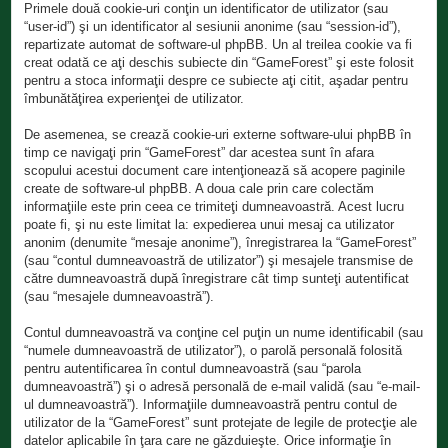
Primele două cookie-uri conţin un identificator de utilizator (sau
“user-id”) şi un identificator al sesiunii anonime (sau “session-id”),
repartizate automat de software-ul phpBB. Un al treilea cookie va fi
creat odată ce aţi deschis subiecte din “GameForest” şi este folosit
pentru a stoca informaţii despre ce subiecte aţi citit, aşadar pentru
îmbunătăţirea experienţei de utilizator.
De asemenea, se crează cookie-uri externe software-ului phpBB în
timp ce navigaţi prin “GameForest” dar acestea sunt în afara
scopului acestui document care intenţionează să acopere paginile
create de software-ul phpBB. A doua cale prin care colectăm
informaţiile este prin ceea ce trimiteţi dumneavoastră. Acest lucru
poate fi, şi nu este limitat la: expedierea unui mesaj ca utilizator
anonim (denumite “mesaje anonime”), înregistrarea la “GameForest”
(sau “contul dumneavoastră de utilizator”) şi mesajele transmise de
către dumneavoastră după înregistrare cât timp sunteţi autentificat
(sau “mesajele dumneavoastră”).
Contul dumneavoastră va conţine cel puţin un nume identificabil (sau
“numele dumneavoastră de utilizator”), o parolă personală folosită
pentru autentificarea în contul dumneavoastră (sau “parola
dumneavoastră”) şi o adresă personală de e-mail validă (sau “e-mail-
ul dumneavoastră”). Informaţiile dumneavoastră pentru contul de
utilizator de la “GameForest” sunt protejate de legile de protecţie ale
datelor aplicabile în ţara care ne găzduieşte. Orice informaţie în