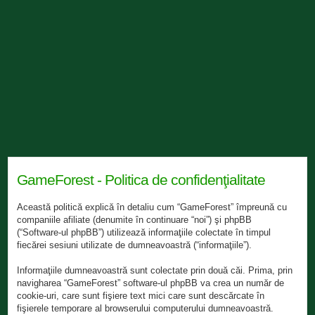
GameForest - Politica de confidenţialitate
Această politică explică în detaliu cum “GameForest” împreună cu
companiile afiliate (denumite în continuare “noi”) şi phpBB
(“Software-ul phpBB”) utilizează informaţiile colectate în timpul
fiecărei sesiuni utilizate de dumneavoastră (“informaţiile”).
Informaţiile dumneavoastră sunt colectate prin două căi. Prima, prin
navigharea “GameForest” software-ul phpBB va crea un număr de
cookie-uri, care sunt fişiere text mici care sunt descărcate în
fişierele temporare al browserului computerului dumneavoastră.