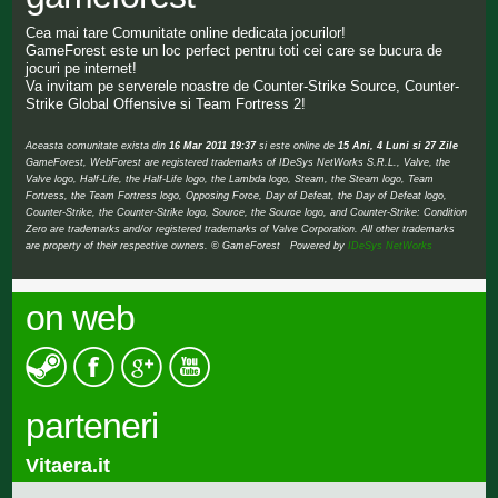
Cea mai tare Comunitate online dedicata jocurilor!
GameForest este un loc perfect pentru toti cei care se bucura de
jocuri pe internet!
Va invitam pe serverele noastre de Counter-Strike Source, Counter-
Strike Global Offensive si Team Fortress 2!
Aceasta comunitate exista din
16 Mar 2011 19:37
si este online de
15 Ani, 4 Luni si 27 Zile
GameForest, WebForest are registered trademarks of IDeSys NetWorks S.R.L., Valve, the
Valve logo, Half-Life, the Half-Life logo, the Lambda logo, Steam, the Steam logo, Team
Fortress, the Team Fortress logo, Opposing Force, Day of Defeat, the Day of Defeat logo,
Counter-Strike, the Counter-Strike logo, Source, the Source logo, and Counter-Strike: Condition
Zero are trademarks and/or registered trademarks of Valve Corporation. All other trademarks
are property of their respective owners. © GameForest Powered by
IDeSys NetWorks
on web
parteneri
Vitaera.it