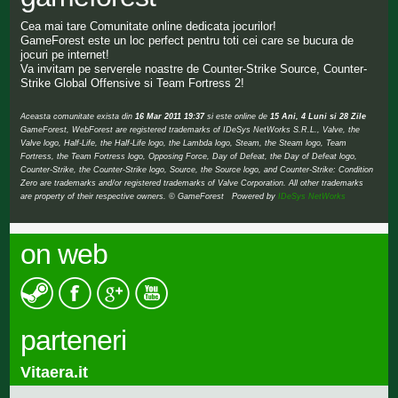
Cea mai tare Comunitate online dedicata jocurilor!
GameForest este un loc perfect pentru toti cei care se bucura de
jocuri pe internet!
Va invitam pe serverele noastre de Counter-Strike Source, Counter-
Strike Global Offensive si Team Fortress 2!
Aceasta comunitate exista din
16 Mar 2011 19:37
si este online de
15 Ani, 4 Luni si 28 Zile
GameForest, WebForest are registered trademarks of IDeSys NetWorks S.R.L., Valve, the
Valve logo, Half-Life, the Half-Life logo, the Lambda logo, Steam, the Steam logo, Team
Fortress, the Team Fortress logo, Opposing Force, Day of Defeat, the Day of Defeat logo,
Counter-Strike, the Counter-Strike logo, Source, the Source logo, and Counter-Strike: Condition
Zero are trademarks and/or registered trademarks of Valve Corporation. All other trademarks
are property of their respective owners. © GameForest Powered by
IDeSys NetWorks
on web
parteneri
Vitaera.it