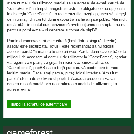
afara numelui de utilizator, parolei sau a adresei de e-mail cerută de
“GameForest” în timpul înregistrării este fie obligatorie sau opţională
la discreţia “GameForest”. În toate cazurile, aveţi opţiunea să alegeţi
ce informaţii din contul dumneavoastră să fie afişate public. Mai mult
decât atât, în contul dumneavoastră aveţi opţiunea de a opta sau nu
pentru a primi e-mail-uri generate automat de phpBB.
Parola dumneavoastră este cifrată (hash într-o singură direcţie),
aşadar este securizată. Totuşi, este recomandat să nu folosiţi
aceeaşi parolă în mai multe site-uri web. Parola dumneavoastră este
mijlocul de accesare al contului de utilizator la “GameForest”, aşadar
vă rugăm să o păziţi cu grijă. În niciun caz cineva afiliat cu
“GameForest”, phpBB sau o terţă parte nu vă poate cere în mod
legitim parola. Dacă uitaţi parola, puteţi folosi interfaţa “Am uitat
parola” oferită de software-ul phpBB. Această procedură vă va
genera o nouă parolă prin transmiterea numelui de utilizator şi a
adresei e-mail.
Înapoi la ecranul de autentificare
gameforest