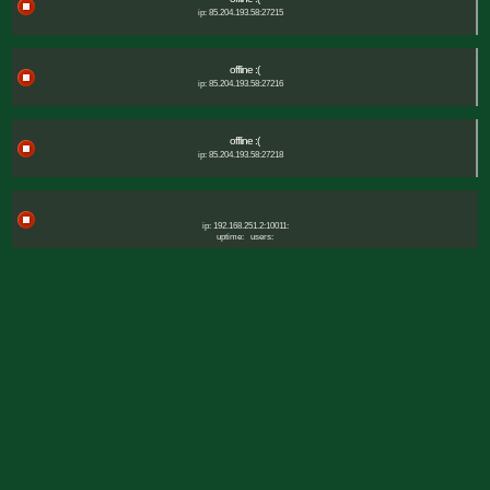
ip: 85.204.193.58:27215
offline :(
ip: 85.204.193.58:27216
offline :(
ip: 85.204.193.58:27218
ip: 192.168.251.2:10011:
uptime:
users: