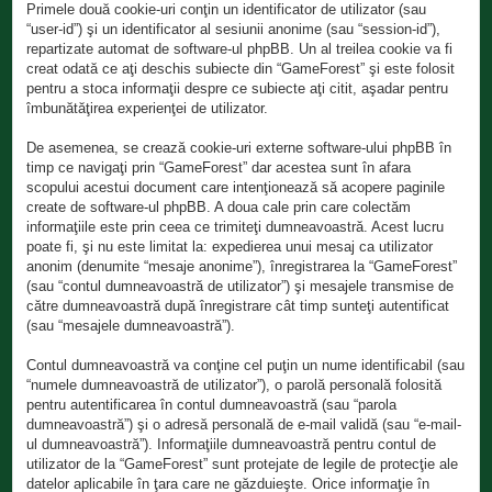
Primele două cookie-uri conţin un identificator de utilizator (sau
“user-id”) şi un identificator al sesiunii anonime (sau “session-id”),
repartizate automat de software-ul phpBB. Un al treilea cookie va fi
creat odată ce aţi deschis subiecte din “GameForest” şi este folosit
pentru a stoca informaţii despre ce subiecte aţi citit, aşadar pentru
îmbunătăţirea experienţei de utilizator.
De asemenea, se crează cookie-uri externe software-ului phpBB în
timp ce navigaţi prin “GameForest” dar acestea sunt în afara
scopului acestui document care intenţionează să acopere paginile
create de software-ul phpBB. A doua cale prin care colectăm
informaţiile este prin ceea ce trimiteţi dumneavoastră. Acest lucru
poate fi, şi nu este limitat la: expedierea unui mesaj ca utilizator
anonim (denumite “mesaje anonime”), înregistrarea la “GameForest”
(sau “contul dumneavoastră de utilizator”) şi mesajele transmise de
către dumneavoastră după înregistrare cât timp sunteţi autentificat
(sau “mesajele dumneavoastră”).
Contul dumneavoastră va conţine cel puţin un nume identificabil (sau
“numele dumneavoastră de utilizator”), o parolă personală folosită
pentru autentificarea în contul dumneavoastră (sau “parola
dumneavoastră”) şi o adresă personală de e-mail validă (sau “e-mail-
ul dumneavoastră”). Informaţiile dumneavoastră pentru contul de
utilizator de la “GameForest” sunt protejate de legile de protecţie ale
datelor aplicabile în ţara care ne găzduieşte. Orice informaţie în