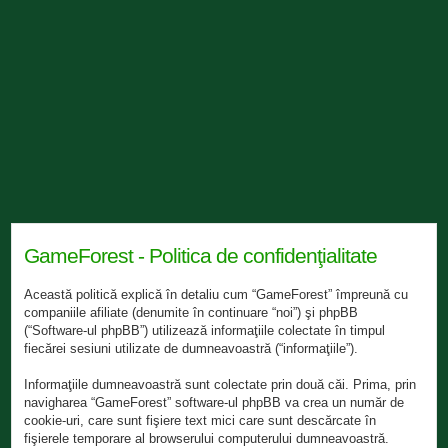
GameForest - Politica de confidenţialitate
Această politică explică în detaliu cum “GameForest” împreună cu
companiile afiliate (denumite în continuare “noi”) şi phpBB
(“Software-ul phpBB”) utilizează informaţiile colectate în timpul
fiecărei sesiuni utilizate de dumneavoastră (“informaţiile”).
Informaţiile dumneavoastră sunt colectate prin două căi. Prima, prin
navigharea “GameForest” software-ul phpBB va crea un număr de
cookie-uri, care sunt fişiere text mici care sunt descărcate în
fişierele temporare al browserului computerului dumneavoastră.