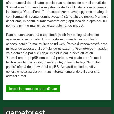
afara numelui de utilizator, parolei sau a adresei de e-mail cerută de
“GameForest” în timpul înregistrării este fie obligatorie sau opţională
la discreţia “GameForest”. În toate cazurile, aveţi opţiunea să alegeţi
ce informaţii din contul dumneavoastră să fie afişate public. Mai mult
decât atât, în contul dumneavoastră aveţi opţiunea de a opta sau nu
pentru a primi e-mail-uri generate automat de phpBB.
Parola dumneavoastră este cifrată (hash într-o singură direcţie),
aşadar este securizată. Totuşi, este recomandat să nu folosiţi
aceeaşi parolă în mai multe site-uri web. Parola dumneavoastră este
mijlocul de accesare al contului de utilizator la “GameForest”, aşadar
vă rugăm să o păziţi cu grijă. În niciun caz cineva afiliat cu
“GameForest”, phpBB sau o terţă parte nu vă poate cere în mod
legitim parola. Dacă uitaţi parola, puteţi folosi interfaţa “Am uitat
parola” oferită de software-ul phpBB. Această procedură vă va
genera o nouă parolă prin transmiterea numelui de utilizator şi a
adresei e-mail.
Înapoi la ecranul de autentificare
gameforest