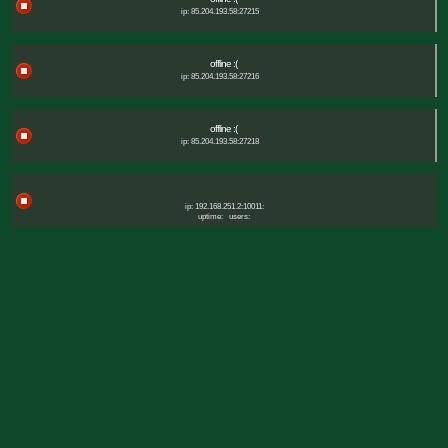
ip: 85.204.193.58:27215
offline :(
ip: 85.204.193.58:27216
offline :(
ip: 85.204.193.58:27218
ip: 192.168.251.2:10011:
uptime:
users: