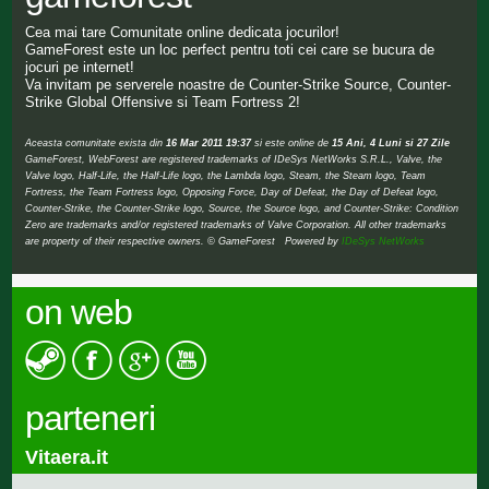
Cea mai tare Comunitate online dedicata jocurilor!
GameForest este un loc perfect pentru toti cei care se bucura de
jocuri pe internet!
Va invitam pe serverele noastre de Counter-Strike Source, Counter-
Strike Global Offensive si Team Fortress 2!
Aceasta comunitate exista din
16 Mar 2011 19:37
si este online de
15 Ani, 4 Luni si 27 Zile
GameForest, WebForest are registered trademarks of IDeSys NetWorks S.R.L., Valve, the
Valve logo, Half-Life, the Half-Life logo, the Lambda logo, Steam, the Steam logo, Team
Fortress, the Team Fortress logo, Opposing Force, Day of Defeat, the Day of Defeat logo,
Counter-Strike, the Counter-Strike logo, Source, the Source logo, and Counter-Strike: Condition
Zero are trademarks and/or registered trademarks of Valve Corporation. All other trademarks
are property of their respective owners. © GameForest Powered by
IDeSys NetWorks
on web
parteneri
Vitaera.it