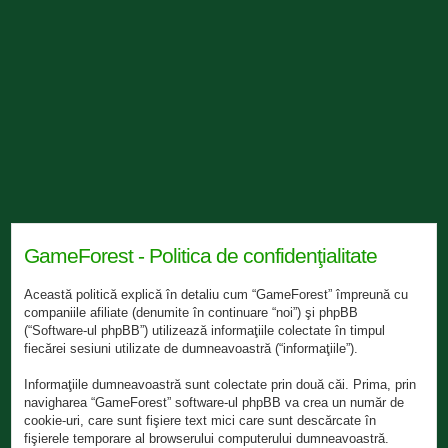
GameForest - Politica de confidenţialitate
Această politică explică în detaliu cum “GameForest” împreună cu
companiile afiliate (denumite în continuare “noi”) şi phpBB
(“Software-ul phpBB”) utilizează informaţiile colectate în timpul
fiecărei sesiuni utilizate de dumneavoastră (“informaţiile”).
Informaţiile dumneavoastră sunt colectate prin două căi. Prima, prin
navigharea “GameForest” software-ul phpBB va crea un număr de
cookie-uri, care sunt fişiere text mici care sunt descărcate în
fişierele temporare al browserului computerului dumneavoastră.