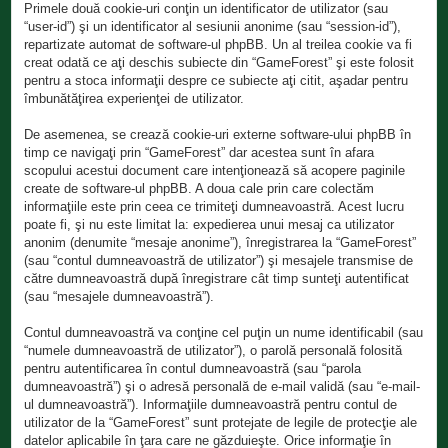
Primele două cookie-uri conţin un identificator de utilizator (sau
“user-id”) şi un identificator al sesiunii anonime (sau “session-id”),
repartizate automat de software-ul phpBB. Un al treilea cookie va fi
creat odată ce aţi deschis subiecte din “GameForest” şi este folosit
pentru a stoca informaţii despre ce subiecte aţi citit, aşadar pentru
îmbunătăţirea experienţei de utilizator.
De asemenea, se crează cookie-uri externe software-ului phpBB în
timp ce navigaţi prin “GameForest” dar acestea sunt în afara
scopului acestui document care intenţionează să acopere paginile
create de software-ul phpBB. A doua cale prin care colectăm
informaţiile este prin ceea ce trimiteţi dumneavoastră. Acest lucru
poate fi, şi nu este limitat la: expedierea unui mesaj ca utilizator
anonim (denumite “mesaje anonime”), înregistrarea la “GameForest”
(sau “contul dumneavoastră de utilizator”) şi mesajele transmise de
către dumneavoastră după înregistrare cât timp sunteţi autentificat
(sau “mesajele dumneavoastră”).
Contul dumneavoastră va conţine cel puţin un nume identificabil (sau
“numele dumneavoastră de utilizator”), o parolă personală folosită
pentru autentificarea în contul dumneavoastră (sau “parola
dumneavoastră”) şi o adresă personală de e-mail validă (sau “e-mail-
ul dumneavoastră”). Informaţiile dumneavoastră pentru contul de
utilizator de la “GameForest” sunt protejate de legile de protecţie ale
datelor aplicabile în ţara care ne găzduieşte. Orice informaţie în