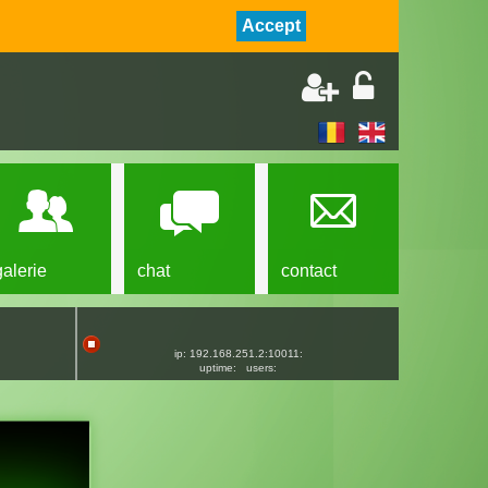
Accept
galerie
chat
contact
ip: 192.168.251.2:10011:
uptime:
users: