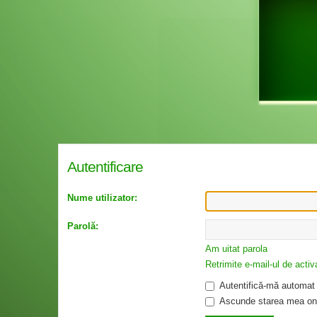
Autentificare
Nume utilizator:
Parolă:
Am uitat parola
Retrimite e-mail-ul de activ
Autentifică-mă automat l
Ascunde starea mea onl