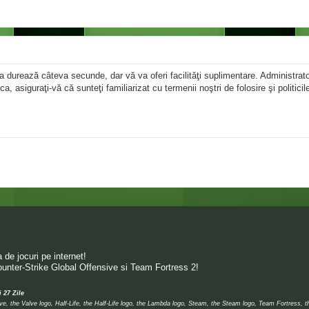
area durează câteva secunde, dar vă va oferi facilităţi suplimentare. Administr
ica, asiguraţi-vă că sunteţi familiarizat cu termenii noştri de folosire şi politici
de jocuri pe internet!
unter-Strike Global Offensive si Team Fortress 2!
i 27 Zile
 the Valve logo, Half-Life, the Half-Life logo, the Lambda logo, Steam, the Steam logo, Team Fortress, 