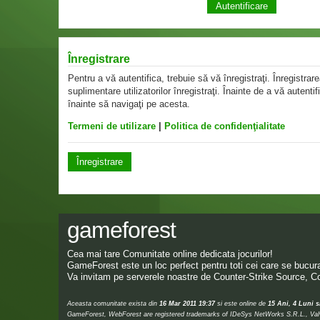
Înregistrare
Pentru a vă autentifica, trebuie să vă înregistraţi. Înregistr
suplimentare utilizatorilor înregistraţi. Înainte de a vă autentif
înainte să navigaţi pe acesta.
Termeni de utilizare
|
Politica de confidenţialitate
Înregistrare
gameforest
Cea mai tare Comunitate online dedicata jocurilor!
GameForest este un loc perfect pentru toti cei care se bucura 
Va invitam pe serverele noastre de Counter-Strike Source, Co
Aceasta comunitate exista din
16 Mar 2011 19:37
si este online de
15 Ani, 4 Luni s
GameForest, WebForest are registered trademarks of IDeSys NetWorks S.R.L., Valve,