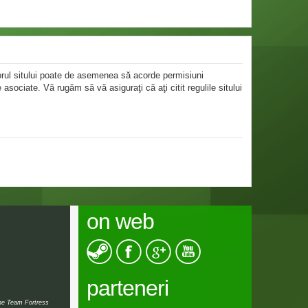
atorul sitului poate de asemenea să acorde permisiuni
le asociate. Vă rugăm să vă asiguraţi că aţi citit regulile sitului
on web
parteneri
the Team Fortress