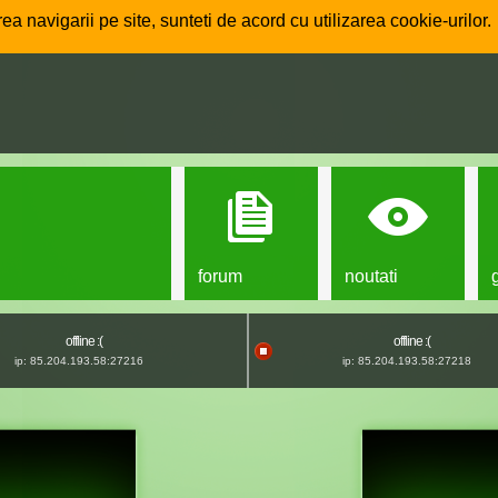
ea navigarii pe site, sunteti de acord cu utilizarea cookie-urilor.
forum
noutati
offline :(
offline :(
ip: 85.204.193.58:27216
ip: 85.204.193.58:27218