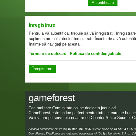
Înregistrare
Pentru a vă autentifica, trebuie să vă înregistraţi. Înregistr
suplimentare utilizatorilor înregistraţi. Înainte de a vă autentif
înainte să navigaţi pe acesta.
Termeni de utilizare
|
Politica de confidenţialitate
Înregistrare
gameforest
Cea mai tare Comunitate online dedicata jocurilor!
GameForest este un loc perfect pentru toti cei care se bucura 
Va invitam pe serverele noastre de Counter-Strike Source, Co
Aceasta comunitate exista din
16 Mar 2011 19:37
si este online de
15 Ani, 4 Luni s
GameForest, WebForest are registered trademarks of IDeSys NetWorks S.R.L., Valve,