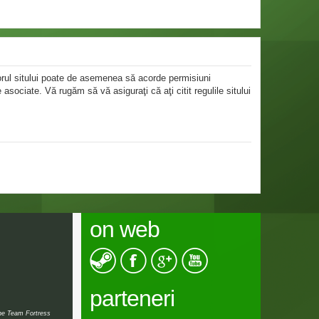
atorul sitului poate de asemenea să acorde permisiuni
le asociate. Vă rugăm să vă asiguraţi că aţi citit regulile sitului
on web
parteneri
the Team Fortress