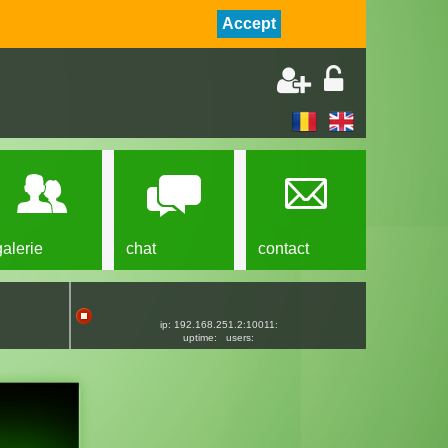
Accept
galerie
chat
contact
ip: 192.168.251.2:10011:
uptime:
users: