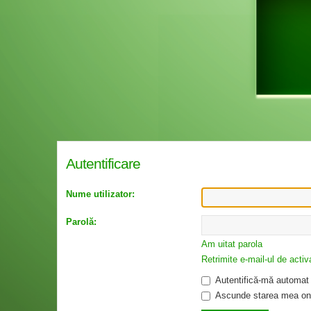
Autentificare
Nume utilizator:
Parolă:
Am uitat parola
Retrimite e-mail-ul de activ
Autentifică-mă automat l
Ascunde starea mea onl