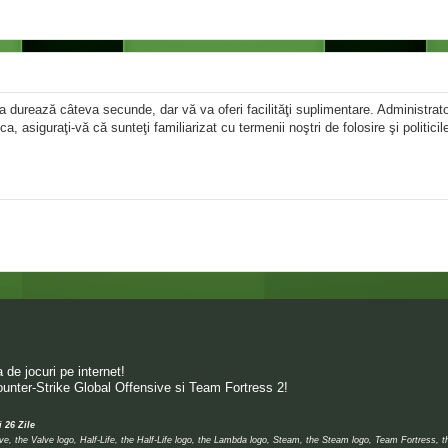
area durează câteva secunde, dar vă va oferi facilităţi suplimentare. Administr
ica, asiguraţi-vă că sunteţi familiarizat cu termenii noştri de folosire şi politici
de jocuri pe internet!
unter-Strike Global Offensive si Team Fortress 2!
i 26 Zile
 the Valve logo, Half-Life, the Half-Life logo, the Lambda logo, Steam, the Steam logo, Team Fortress, 