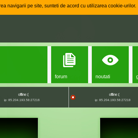
ea navigarii pe site, sunteti de acord cu utilizarea cookie-urilor.
forum
noutati
offline :(
offline :(
ip: 85.204.193.58:27216
ip: 85.204.193.58:27218