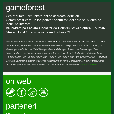
gameforest
Cea mai tare Comunitate online dedicata jocurilor!
GameForest este un loc perfect pentru toti cei care se bucura de
jocuri pe internet!
Va invitam pe serverele noastre de Counter-Strike Source, Counter-
Strike Global Offensive si Team Fortress 2!
Aceasta comunitate exista din
16 Mar 2011 19:37
si este online de
15 Ani, 4 Luni si 27 Zile
GameForest, WebForest are registered trademarks of IDeSys NetWorks S.R.L., Valve, the
Valve logo, Half-Life, the Half-Life logo, the Lambda logo, Steam, the Steam logo, Team
Fortress, the Team Fortress logo, Opposing Force, Day of Defeat, the Day of Defeat logo,
Counter-Strike, the Counter-Strike logo, Source, the Source logo, and Counter-Strike: Condition
Zero are trademarks and/or registered trademarks of Valve Corporation. All other trademarks
are property of their respective owners. © GameForest Powered by
IDeSys NetWorks
on web
parteneri