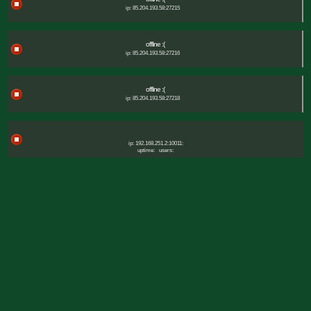
ip: 85.204.193.58:27215
offline :(
ip: 85.204.193.58:27216
offline :(
ip: 85.204.193.58:27218
ip: 192.168.251.2:10011:
uptime:
users: