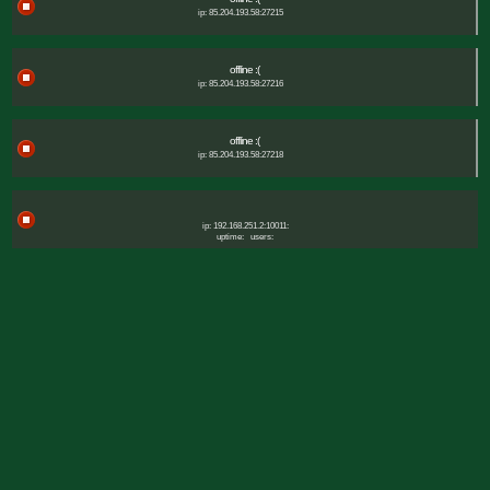
ip: 85.204.193.58:27215
offline :(
ip: 85.204.193.58:27216
offline :(
ip: 85.204.193.58:27218
ip: 192.168.251.2:10011:
uptime:
users: