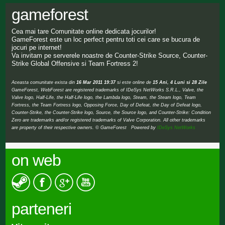
gameforest
Cea mai tare Comunitate online dedicata jocurilor!
GameForest este un loc perfect pentru toti cei care se bucura de
jocuri pe internet!
Va invitam pe serverele noastre de Counter-Strike Source, Counter-
Strike Global Offensive si Team Fortress 2!
Aceasta comunitate exista din
16 Mar 2011 19:37
si este online de
15 Ani, 4 Luni si 28 Zile
GameForest, WebForest are registered trademarks of IDeSys NetWorks S.R.L., Valve, the
Valve logo, Half-Life, the Half-Life logo, the Lambda logo, Steam, the Steam logo, Team
Fortress, the Team Fortress logo, Opposing Force, Day of Defeat, the Day of Defeat logo,
Counter-Strike, the Counter-Strike logo, Source, the Source logo, and Counter-Strike: Condition
Zero are trademarks and/or registered trademarks of Valve Corporation. All other trademarks
are property of their respective owners. © GameForest Powered by
IDeSys NetWorks
on web
parteneri