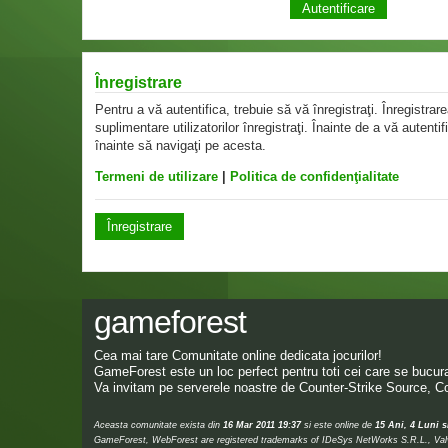
Înregistrare
Pentru a vă autentifica, trebuie să vă înregistraţi. Înregistr
suplimentare utilizatorilor înregistraţi. Înainte de a vă autentif
înainte să navigaţi pe acesta.
Termeni de utilizare
|
Politica de confidenţialitate
Înregistrare
gameforest
Cea mai tare Comunitate online dedicata jocurilor!
GameForest este un loc perfect pentru toti cei care se bucura 
Va invitam pe serverele noastre de Counter-Strike Source, Co
Aceasta comunitate exista din
16 Mar 2011 19:37
si este online de
15 Ani, 4 Luni s
GameForest, WebForest are registered trademarks of IDeSys NetWorks S.R.L., Valve,