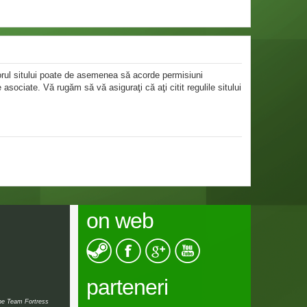
atorul sitului poate de asemenea să acorde permisiuni
le asociate. Vă rugăm să vă asiguraţi că aţi citit regulile sitului
on web
parteneri
the Team Fortress