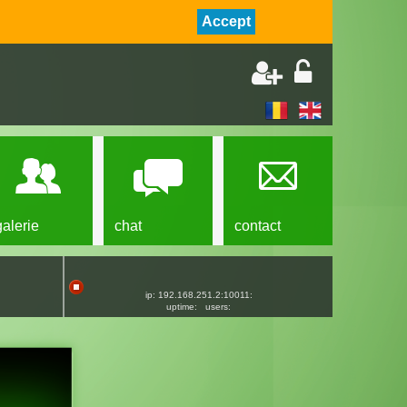
Accept
galerie
chat
contact
ip: 192.168.251.2:10011:
uptime:
users: