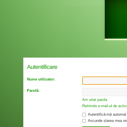
Autentificare
Nume utilizator:
Parolă:
Am uitat parola
Retrimite e-mail-ul de activ
Autentifică-mă automat l
Ascunde starea mea onl