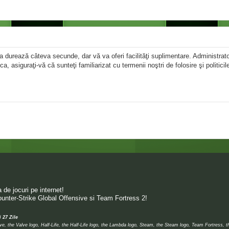
area durează câteva secunde, dar vă va oferi facilităţi suplimentare. Administr
ica, asiguraţi-vă că sunteţi familiarizat cu termenii noştri de folosire şi politici
de jocuri pe internet!
unter-Strike Global Offensive si Team Fortress 2!
i 27 Zile
 the Valve logo, Half-Life, the Half-Life logo, the Lambda logo, Steam, the Steam logo, Team Fortress, 