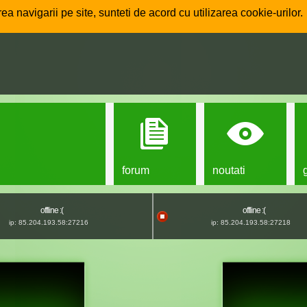
ea navigarii pe site, sunteti de acord cu utilizarea cookie-urilor.
forum
noutati
offline :(
offline :(
ip: 85.204.193.58:27216
ip: 85.204.193.58:27218