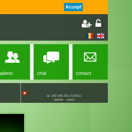
Accept
galerie
chat
contact
ip: 192.168.251.2:10011:
uptime:
users: