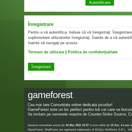
Înregistrare
Pentru a vă autentifica, trebuie să vă înregistraţi. Înregistr
suplimentare utilizatorilor înregistraţi. Înainte de a vă autentif
înainte să navigaţi pe acesta.
Termeni de utilizare
|
Politica de confidenţialitate
Înregistrare
gameforest
Cea mai tare Comunitate online dedicata jocurilor!
GameForest este un loc perfect pentru toti cei care se bucura 
Va invitam pe serverele noastre de Counter-Strike Source, Co
Aceasta comunitate exista din
16 Mar 2011 19:37
si este online de
15 Ani, 4 Luni s
GameForest, WebForest are registered trademarks of IDeSys NetWorks S.R.L., Valve,