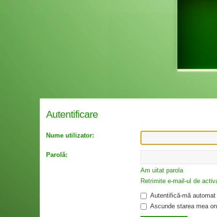
Autentificare
Nume utilizator:
Parolă:
Am uitat parola
Retrimite e-mail-ul de activ
Autentifică-mă automat l
Ascunde starea mea onl