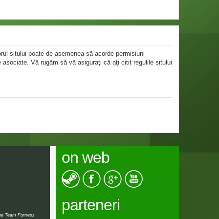
atorul sitului poate de asemenea să acorde permisiuni
le asociate. Vă rugăm să vă asiguraţi că aţi citit regulile sitului
on web
parteneri
the Team Fortress