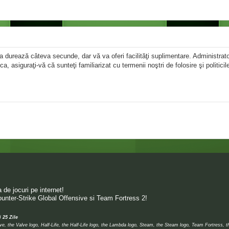
area durează câteva secunde, dar vă va oferi facilităţi suplimentare. Administr
ica, asiguraţi-vă că sunteţi familiarizat cu termenii noştri de folosire şi politici
de jocuri pe internet!
unter-Strike Global Offensive si Team Fortress 2!
i 25 Zile
 the Valve logo, Half-Life, the Half-Life logo, the Lambda logo, Steam, the Steam logo, Team Fortress, 