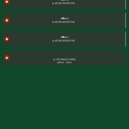
ip: 85.204.193.58:27215
offline :(
ip: 85.204.193.58:27216
offline :(
ip: 85.204.193.58:27218
ip: 192.168.251.2:10011:
uptime:
users: