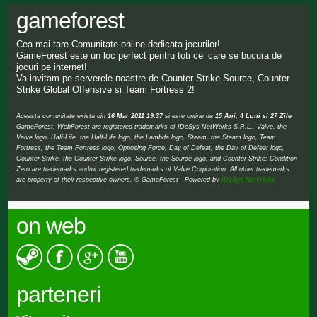
gameforest
Cea mai tare Comunitate online dedicata jocurilor!
GameForest este un loc perfect pentru toti cei care se bucura de
jocuri pe internet!
Va invitam pe serverele noastre de Counter-Strike Source, Counter-
Strike Global Offensive si Team Fortress 2!
Aceasta comunitate exista din
16 Mar 2011 19:37
si este online de
15 Ani, 4 Luni si 27 Zile
GameForest, WebForest are registered trademarks of IDeSys NetWorks S.R.L., Valve, the
Valve logo, Half-Life, the Half-Life logo, the Lambda logo, Steam, the Steam logo, Team
Fortress, the Team Fortress logo, Opposing Force, Day of Defeat, the Day of Defeat logo,
Counter-Strike, the Counter-Strike logo, Source, the Source logo, and Counter-Strike: Condition
Zero are trademarks and/or registered trademarks of Valve Corporation. All other trademarks
are property of their respective owners. © GameForest Powered by
IDeSys NetWorks
on web
parteneri