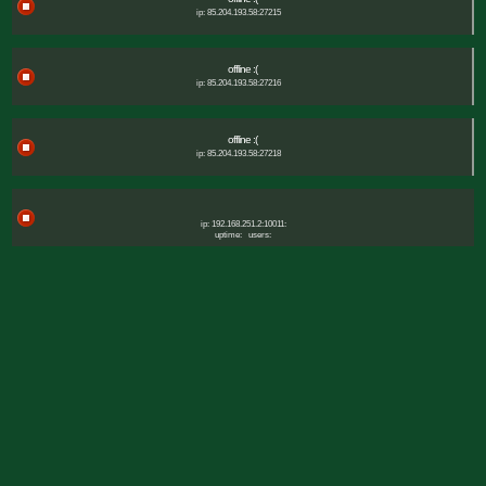
ip: 85.204.193.58:27215
offline :(
ip: 85.204.193.58:27216
offline :(
ip: 85.204.193.58:27218
ip: 192.168.251.2:10011:
uptime:
users: