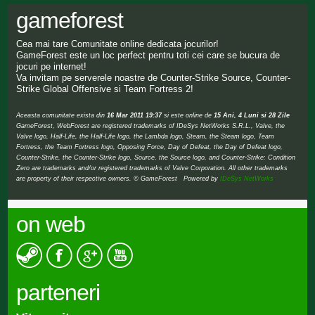
gameforest
Cea mai tare Comunitate online dedicata jocurilor!
GameForest este un loc perfect pentru toti cei care se bucura de
jocuri pe internet!
Va invitam pe serverele noastre de Counter-Strike Source, Counter-
Strike Global Offensive si Team Fortress 2!
Aceasta comunitate exista din
16 Mar 2011 19:37
si este online de
15 Ani, 4 Luni si 28 Zile
GameForest, WebForest are registered trademarks of IDeSys NetWorks S.R.L., Valve, the
Valve logo, Half-Life, the Half-Life logo, the Lambda logo, Steam, the Steam logo, Team
Fortress, the Team Fortress logo, Opposing Force, Day of Defeat, the Day of Defeat logo,
Counter-Strike, the Counter-Strike logo, Source, the Source logo, and Counter-Strike: Condition
Zero are trademarks and/or registered trademarks of Valve Corporation. All other trademarks
are property of their respective owners. © GameForest Powered by
IDeSys NetWorks
on web
parteneri